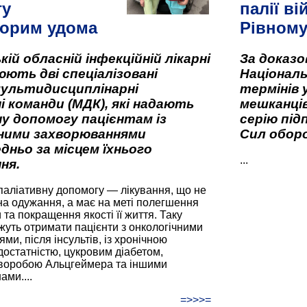
гу
палії ві
орим удома
Рівном
кій обласній інфекційній лікарні
За доказ
ють дві спеціалізовані
Національ
мультидисциплінарні
термінів 
і команди (МДК), які надають
мешканців
у допомогу пацієнтам із
серію під
вними захворюваннями
Сил оборо
дньо за місцем їхнього
...
ня.
паліативну допомогу — лікування, що не
а одужання, а має на меті полегшення
та покращення якості її життя. Таку
жуть отримати пацієнти з онкологічними
и, після інсультів, із хронічною
остатністю, цукровим діабетом,
хворобою Альцгеймера та іншими
ами....
=>>>=