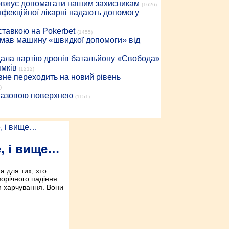
довжує допомагати нашим захисникам
(1626)
інфекційної лікарні надають допомогу
 ставкою на Pokerbet
(1455)
римав машину «швидкої допомоги» від
дала партію дронів батальйону «Свобода»
ямків
(1212)
вне переходить на новий рівень
)
 газовою поверхнею
(1151)
е, і вище…
а для тих, хто
ворічного падіння
ти харчування. Вони