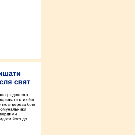
лишати
сля свят
чно-різдвяного
ворювати стихійні
ткові дерева біля
 комунальники
 твердими
идати його до