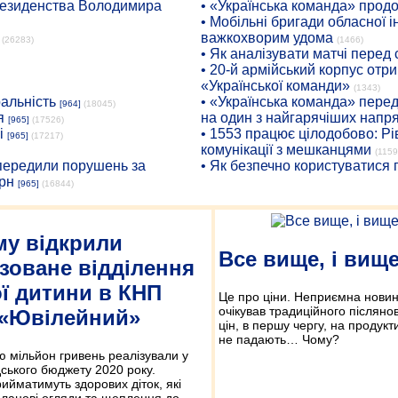
президенства Володимира
• «Українська команда» про
• Мобільні бригади обласної 
важкохворим удома
(26283)
(1466)
• Як аналізувати матчі перед
• 20-й армійський корпус от
«Української команди»
(1343)
ральність
• «Українська команда» пере
[964]
(18045)
я
на один з найгарячіших напр
[965]
(17526)
і
• 1553 працює цілодобово: Рі
[965]
(17217)
комунікації з мешканцями
(1159
опередили порушень за
• Як безпечно користуватися
рн
[965]
(16844)
му відкрили
Все вище, і вищ
зоване відділення
ї дитини в КНП
Це про ціни. Неприємна новин
очікував традиційного післяно
«Ювілейний»
цін, в першу чергу, на продук
не падають… Чому?
ю мільйон гривень реалізували у
ського бюджету 2020 року.
рийматимуть здорових діток, які
планові огляди та щеплення до