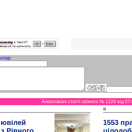
нтар:
Анонсовані статті свіжого № 1226 від 07.
¤
 ювілей
1553 пр
 з Рівного
цілодоб