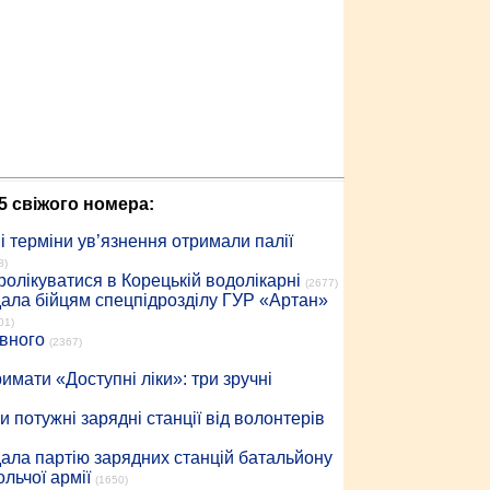
5 свіжого номера:
 терміни ув’язнення отримали палії
8)
ролікуватися в Корецькій водолікарні
(2677)
дала бійцям спецпідрозділу ГУР «Артан»
01)
івного
(2367)
имати «Доступні ліки»: три зручні
 потужні зарядні станції від волонтерів
дала партію зарядних станцій батальйону
льчої армії
(1650)