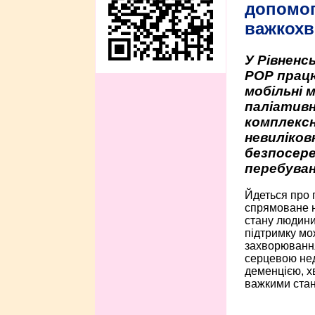
допомо
важкохв
У Рівненсь
РОР працю
мобільні 
паліативн
комплексн
невиліко
безпосере
перебуван
Йдеться про 
спрямоване н
стану людини 
підтримку мо
захворюванням
серцевою нед
деменцією, 
важкими стан