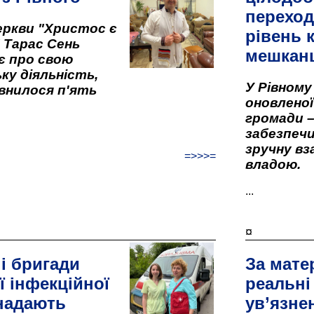
переход
ркви "Христос є
рівень к
" Тарас Сень
мешкан
є про свою
ку діяльність,
У Рівном
внилося п'ять
оновленої 
громади –
забезпеч
зручну вз
=>>>=
владою.
...
¤
і бригади
За мате
ї інфекційної
реальні
 надають
ув’язне