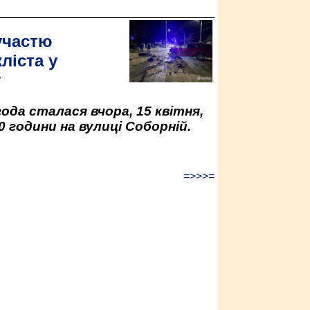
участю
ліста у
у
да сталася вчора, 15 квітня,
0 години на вулиці Соборній.
=>>>=