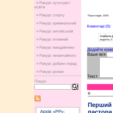
¤ Ракурс культури і
освіти
¤ Ракурс спорту
Переглядів: 1954
¤ Ракурс кримінальний
Коментарі (0):
¤ Ракурс житейський
¤ Ракурс інтимний
¤ Ракурс мандрівника
Додайте коме
Ваше ім'я
¤ Ракурс незвичайного
¤ Ракурс добрих порад
¤ Ракурс розваг
Текст:
Пошук
¤
Перший
пастора
Архів «РР»: