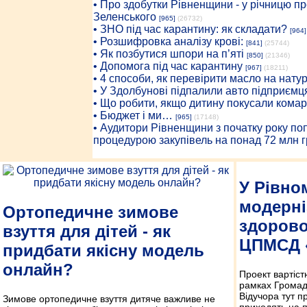
• Про здобутки Рівненщини - у річницю 
Зеленського
[965]
(26732)
• ЗНО під час карантину: як складати?
[964]
• Розшифровка аналізу крові:
[841]
(25744)
• Як позбутися шпори на п’яті
[850]
(21346)
• Допомога під час карантину
[967]
(18211)
• 4 способи, як перевірити масло на нату
• У Здолбунові підпалили авто підприємц
• Що робити, якщо дитину покусали комар
• Бюджет і ми…
[965]
(17148)
• Аудитори Рівненщини з початку року п
процедурою закупівель на понад 72 млн г
У Рівно
модерні
Ортопедичне зимове
здорово
взуття для дітей - як
ЦПМСД 
придбати якісну модель
онлайн?
Проект вартіст
рамках Громад
Відучора тут п
Зимове ортопедичне взуття дитяче важливе не
приходять на 