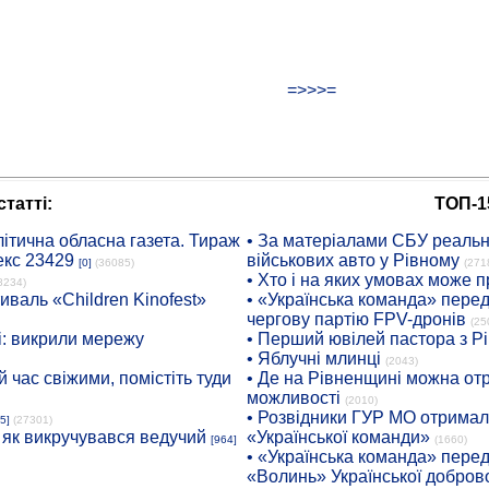
=>>>=
татті:
ТОП-1
ітична обласна газета. Тираж
• За матеріалами СБУ реальні
екс 23429
військових авто у Рівному
[0]
(36085)
(271
• Хто і на яких умовах може п
8234)
иваль «Children Kinofest»
• «Українська команда» пере
чергову партію FPV-дронів
(25
: викрили мережу
• Перший ювілей пастора з Р
• Яблучні млинці
(2043)
 час свіжими, помістіть туди
• Де на Рівненщині можна отр
можливості
(2010)
• Розвідники ГУР МО отримали
5]
(27301)
: як викручувався ведучий
«Української команди»
[964]
(1660)
• «Українська команда» пере
«Волинь» Української доброво