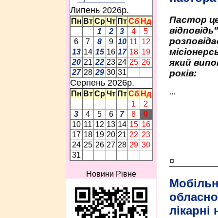
Липень 2026p.
Пастор це
Пн
Вт
Ср
Чт
Пт
Сб
Нд
відповідь
1
2
3
4
5
розповіда
6
7
8
9
10
11
12
місіонерсь
13
14
15
16
17
18
19
який випо
20
21
22
23
24
25
26
років:
27
28
29
30
31
Серпень 2026p.
...
Пн
Вт
Ср
Чт
Пт
Сб
Нд
1
2
3
4
5
6
7
8
9
10
11
12
13
14
15
16
17
18
19
20
21
22
23
24
25
26
27
28
29
30
31
¤
Новини Рівне
Мобільн
обласно
лікарні