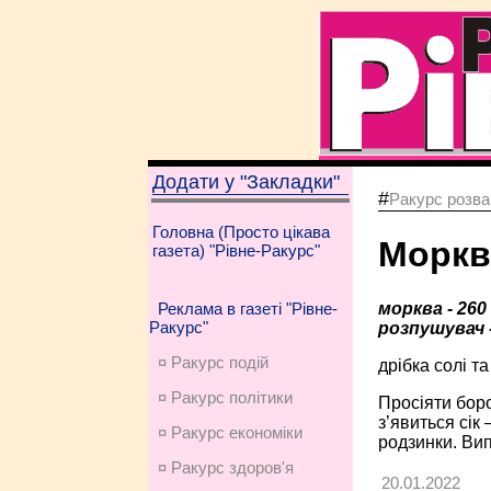
Додати у "Закладки"
#
Ракурс розва
Головна (Просто цікава
Моркв
газета) "Рівне-Ракурс"
морква - 260 
Реклама в газеті "Рівне-
Ракурс"
розпушувач - 1
¤ Ракурс подій
дрібка солі т
¤ Ракурс політики
Просіяти боро
з’явиться сік
¤ Ракурс економiки
родзинки. Вип
¤ Ракурс здоров'я
20.01.2022