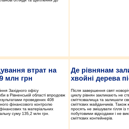
ування втрат на
Де рівнянам за
,9 млн грн
хвойні дерева пі
іння Західного офісу
Після завершення свят новорі
и в Рівненській області впродовж
циклу рівнян закликають не ст
результатами проведених 408
сміттєзвалища та залишати свя
вного фінансового контролю
сміттєвих майданчиків. Також
 фінансових та матеріальних
просять не змішувати гілля із
гальну суму 135,2 млн грн.
побутовими відходами і не вик
сміттєвих контейнерів.