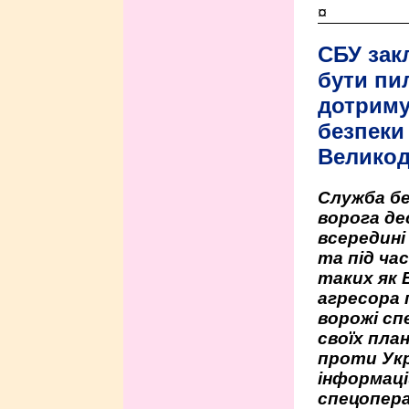
¤
СБУ зак
бути пи
дотриму
безпеки 
Велико
Служба бе
ворога де
всередині
та під час
таких як 
агресора 
ворожі сп
своїх пла
проти Укр
інформаці
спецопера