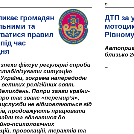
¤
ликає громадян
ДТП за 
льними та
мотоцик
ватися правил
Рівном
під час
Автоприго
дня
близько 2
зпеки фіксує регулярні спроби
...
стабілізувати ситуацію
 України, зокрема напередодні
 великих релігійних свят,
Великдень. Попри заяви країни-
про так зване «перемир’я»,
ецслужби не відмовляються від
нів, продовжують працювати
аїни та вдаватися до
йно-психологічних
цій, провокацій, терактів та