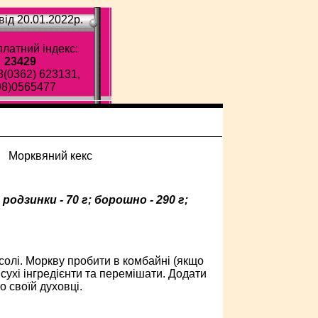
ід 20.01.2022p.
латний індекс:
23429
8(0362) 623131,
98)0565477
г; родзинки - 70 г; борошно - 290 г;
солі. Моркву пробити в комбайні (якщо
 сухі інгредієнти та перемішати. Додати
о своїй духовці.