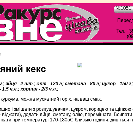
№1051 в
Передп
Тел. +3
(0
г
яний кекс
г; яйця - 2 шт.; олія - 120 г; сметана - 80 г; цукор - 150 
,5 ч.л.; кориця - 2/3 ч.л.;
а куркума, можна мускатний горіх, на ваш смак.
шно і змішати з розпушувачем, цукром, корицею та щіпкою 
 – віджати), додати яйця, сметану, олію, перемішати. Всипати
ікати при температурі 170-180оС близько години, дивіться п