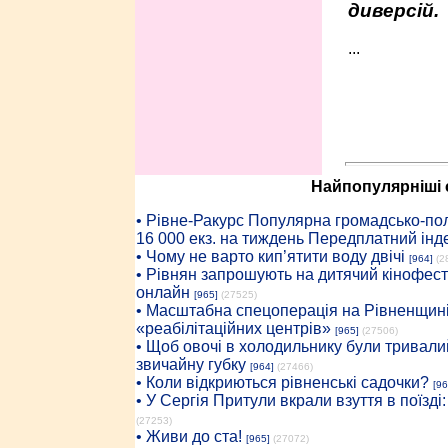
диверсій.
...
Найпопулярніші с
• Рiвне-Ракурс Популярна громадсько-пол
16 000 екз. на тиждень Передплатний інд
• Чому не варто кип’ятити воду двічі
[964]
(2
• Рівнян запрошують на дитячий кінофест
онлайн
[965]
(27525)
• Масштабна спецоперація на Рівненщині
«реабілітаційних центрів»
[965]
(27506)
• Щоб овочі в холодильнику були тривалий
звичайну губку
[964]
(27466)
• Коли відкриються рівненські садочки?
[96
• У Сергія Притули вкрали взуття в поїзді
(27253)
• Живи до ста!
[965]
(27072)