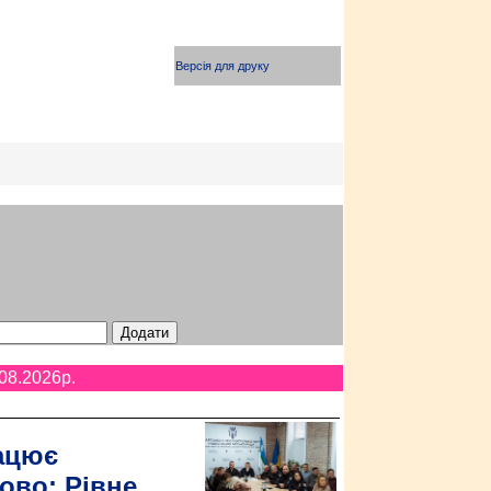
Версія для друку
08.2026p.
ацює
ово: Рівне