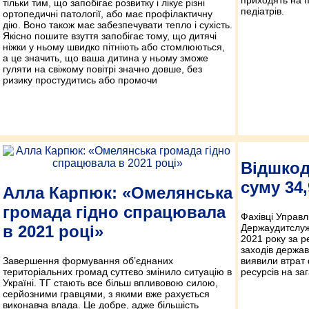
тільки тим, що запобігає розвитку і лікує різні
педіатрів.
ортопедичні патології, або має профілактичну
дію. Воно також має забезпечувати тепло і сухість.
Якісно пошите взуття запобігає тому, що дитячі
ніжки у ньому швидко пітніють або стомлюються,
а це значить, що ваша дитина у ньому зможе
гуляти на свіжому повітрі значно довше, без
ризику простудитись або промочи
Відшкод
суму 34
Алла Карпюк: «Омелянська
громада гідно спрацювала
Фахівці Управл
Держаудитслужб
в 2021 році»
2021 року за 
заходів держа
Завершення формування об’єднаних
виявили втрат
територіальних громад суттєво змінило ситуацію в
ресурсів на за
Україні. ТГ стають все більш впливовою силою,
серйозними гравцями, з якими вже рахується
виконавча влада. Це добре, адже більшість