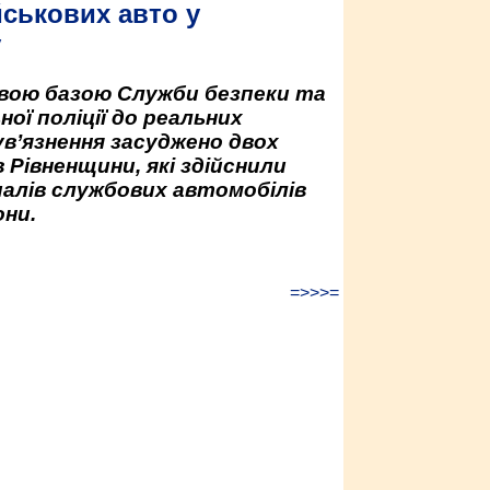
йськових авто у
у
овою базою Служби безпеки та
ної поліції до реальних
ув’язнення засуджено двох
 Рівненщини, які здійснили
палів службових автомобілів
ни.
=>>>=