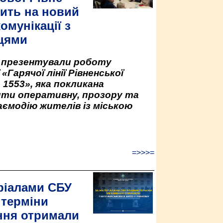
ить на новий
омунікації з
цями
у презентували роботу
«Гарячої лінії Рівненської
 1553», яка покликана
ити оперативну, прозору та
аємодію жителів із міською
=>>>=
ріалами СБУ
 терміни
ння отримали