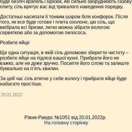
буде безліч крапель і бризок, які сильно забруднюють газову
плиту, сіль врятує вас від тривалого наведення порядку.
Достатньо насипати її тонким шаром біля конфорок. Після
того, як все буде готове і плита охолоне, цю сіль, що
ввібрала всі бризки, легко можна зібрати вологою
серветкою або за допомогою пилососа.
Розбите яйце
Ще одна ситуація, в якій сіль допоможе зберегти чистоту –
розбите яйце на підлозі вашої кухні. Прибрати його не
важко, але не дуже зручно. Посипте його сіллю та залиште
буквально на п’ять хвилин.
За цей час сіль втягне у себе вологу і прибрати яйце буде
набагато простіше.
20.01.2022
Рівне-Ракурс №1051 від 20.01.2022p.
На головну сторінку