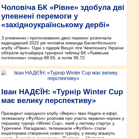
Чоловіча БК «Рівне» здобула дві
упевнені перемоги у
«західноукраїнському дербі»
З упевнених і прогнозованих двох перемог розпочала
кадендарний 2022 рік чоловіча команда Баскетбольного
клубу «Рівне». Одні з лідерів Вищої ліги Чемпіонату України
обіграли аутсайдера турнірної таблиці БК «Львівська
політехніка» спершу 88:55, а потім 96:72.
Іван НАДЄЇН: «Турнір Winter Cup
має велику перспективу»
Президент народного клубу «Верес» Іван Надєїн в ефірі
телеканалу «Футбол» розповів про участь червоно-чорних у
першому турнірі «Winter Cup», який у лютому стартує у
Туреччині. Нагадаємо, телеканали «Футбол» стали
ініціаторами створення нового турніру, у якому візьмуть
участь 4 українські команди: «Полісся», «Металіст»,