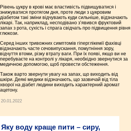
Рівень цукру в крові має властивість підвищуватися і
знижуватися протягом дня, проте люди з цукровим
діабетом такі зміни відчувають куди сильніше, відзначають
лікарі. Так, наприклад, несподівано з’явився фруктовий
запах з рота, сухість і спрага свідчать про підвищення рівня
глюкози.
Серед інших тривожних симптомів гіперглікемії фахівці
відзначають часте сечовипускання, помутніння зору,
відчуття втоми, різку втрату ваги. При їх появі, якщо ви не
перебуваєте на контролі у лікаря, необхідно звернутися за
медичною допомогою, щоб провести обстеження.
Також варто звернути увагу на запах, що виходить від
шкіри. Деякі медики відзначають, що зазвичай від тіла
хворої на діабет людини виходить характерний аромат
ацетону.
20.01.2022
Яку воду краще пити – сиру,