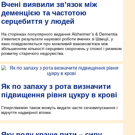
Вчені виявили зв’язок між
деменцією та частотою
серцебиття у людей
На сторінках популярного видання Alzheimer’s & Dementia
з’явилися результати наукової роботи вчених зі Швеції, у
яких повідомляється про можливий взаємозв’язок між
збільшенням кількості серцевих скорочень у спокої і ризиком
розвитку старечого недоумства.
Як по запаху з рота визначити
підвищення рівня цукру в крові
Гіперглікемію також можуть видати часте сечовипускання і
відчуття надмірної втоми.
Яку воду краще пити – сиру,