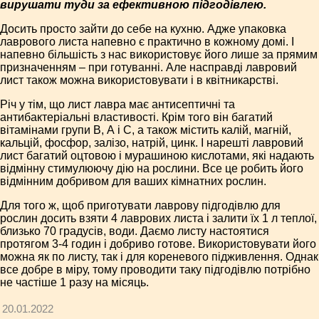
вирушати туди за ефективною підгодівлею.
Досить просто зайти до себе на кухню. Адже упаковка
лаврового листа напевно є практично в кожному домі. І
напевно більшість з нас використовує його лише за прямим
призначенням – при готуванні. Але насправді лавровий
лист також можна використовувати і в квітникарстві.
Річ у тім, що лист лавра має антисептичні та
антибактеріальні властивості. Крім того він багатий
вітамінами групи В, А і С, а також містить калій, магній,
кальцій, фосфор, залізо, натрій, цинк. І нарешті лавровий
лист багатий оцтовою і мурашиною кислотами, які надають
відмінну стимулюючу дію на рослини. Все це робить його
відмінним добривом для ваших кімнатних рослин.
Для того ж, щоб приготувати лаврову підгодівлю для
рослин досить взяти 4 лаврових листа і залити їх 1 л теплої,
близько 70 градусів, води. Даємо листу настоятися
протягом 3-4 годин і добриво готове. Використовувати його
можна як по листу, так і для кореневого підживлення. Однак
все добре в міру, тому проводити таку підгодівлю потрібно
не частіше 1 разу на місяць.
20.01.2022