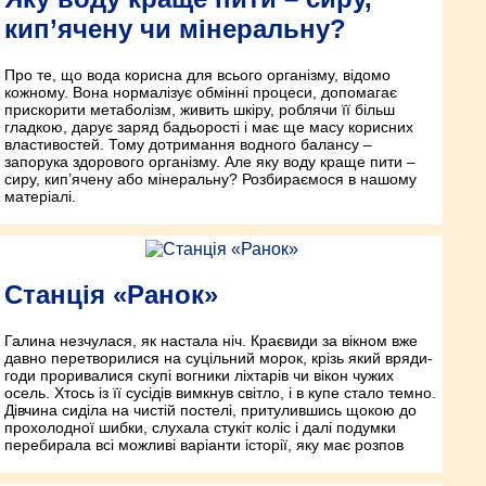
кип’ячену чи мінеральну?
Про те, що вода корисна для всього організму, відомо
кожному. Вона нормалізує обмінні процеси, допомагає
прискорити метаболізм, живить шкіру, роблячи її більш
гладкою, дарує заряд бадьорості і має ще масу корисних
властивостей. Тому дотримання водного балансу –
запорука здорового організму. Але яку воду краще пити –
сиру, кип’ячену або мінеральну? Розбираємося в нашому
матеріалі.
Станція «Ранок»
Галина незчулася, як настала ніч. Краєвиди за вікном вже
давно перетворилися на суцільний морок, крізь який вряди-
годи проривалися скупі вогники ліхтарів чи вікон чужих
осель. Хтось із її сусідів вимкнув світло, і в купе стало темно.
Дівчина сиділа на чистій постелі, притулившись щокою до
прохолодної шибки, слухала стукіт коліс і далі подумки
перебирала всі можливі варіанти історії, яку має розпов