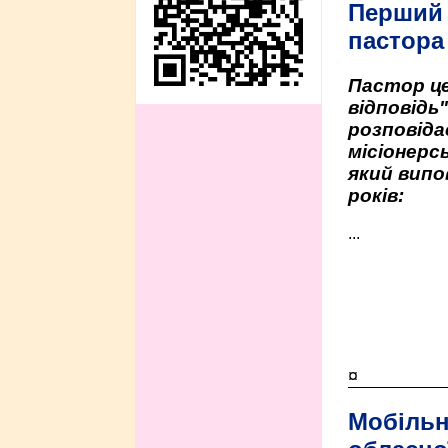
Перший
пастора
Пастор це
відповідь
розповіда
місіонерсь
який випо
років:
...
¤
Мобільн