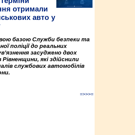
 терміни
ння отримали
йськових авто у
у
овою базою Служби безпеки та
ної поліції до реальних
ув’язнення засуджено двох
 Рівненщини, які здійснили
палів службових автомобілів
ни.
=>>>=