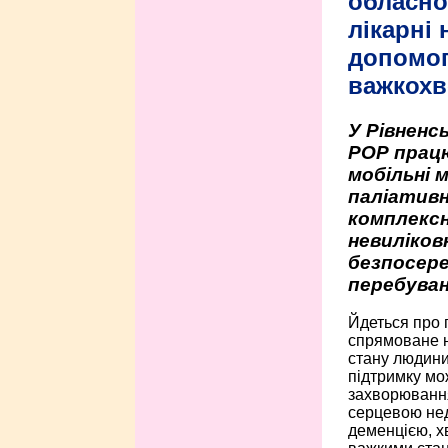
обласно
лікарні
допомо
важкохв
У Рівненсь
РОР працю
мобільні 
паліативн
комплексн
невиліко
безпосере
перебуван
Йдеться про 
спрямоване н
стану людини 
підтримку мо
захворюванням
серцевою нед
деменцією, 