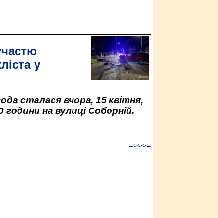
участю
ліста у
у
да сталася вчора, 15 квітня,
0 години на вулиці Соборній.
=>>>=