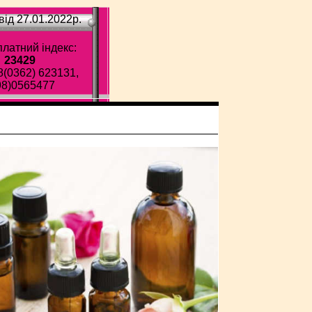
ід 27.01.2022p.
латний індекс:
23429
8(0362) 623131,
98)0565477