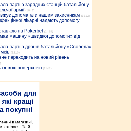
дала партію зарядних станцій батальйону
льчої армії
(1649)
довжує допомагати нашим захисникам
(1612)
інфекційної лікарні надають допомогу
 ставкою на Pokerbet
(1418)
римав машину «швидкої допомоги» від
дала партію дронів батальйону «Свобода»
ямків
(1210)
вне переходить на новий рівень
)
 газовою поверхнею
(1148)
засоби для
 які кращі
а покупні
лений в магазині,
м хотілося. Та й