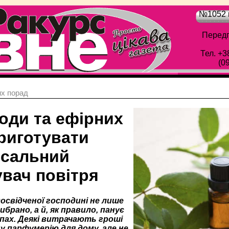
№1052 в
Передп
Тел. +3
(0
х порад
соди та ефірних
приготувати
рсальний
увач повітря
освідченої господині не лише
брано, а й, як правило, панує
пах. Деякі витрачають гроші
ну парфумерію для дому, але не