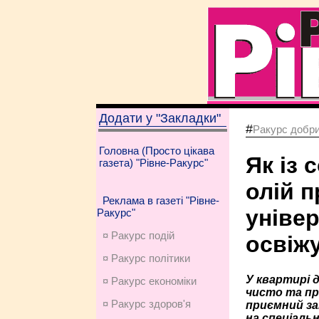
Додати у "Закладки"
#
Ракурс добри
Головна (Просто цікава
Як із 
газета) "Рівне-Ракурс"
олій 
Реклама в газеті "Рівне-
уніве
Ракурс"
¤ Ракурс подій
освіж
¤ Ракурс політики
У квартирі д
¤ Ракурс економiки
чисто та при
¤ Ракурс здоров'я
приємний за
на спеціаль