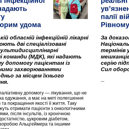
ї інфекційної
реальні
 надають
ув’язне
гу
палії ві
орим удома
Рівном
кій обласній інфекційній лікарні
За доказ
ють дві спеціалізовані
Національ
мультидисциплінарні
термінів 
і команди (МДК), які надають
мешканців
у допомогу пацієнтам із
серію під
вними захворюваннями
Сил оборо
дньо за місцем їхнього
...
ня.
паліативну допомогу — лікування, що не
а одужання, а має на меті полегшення
та покращення якості її життя. Таку
жуть отримати пацієнти з онкологічними
и, після інсультів, із хронічною
остатністю, цукровим діабетом,
хворобою Альцгеймера та іншими