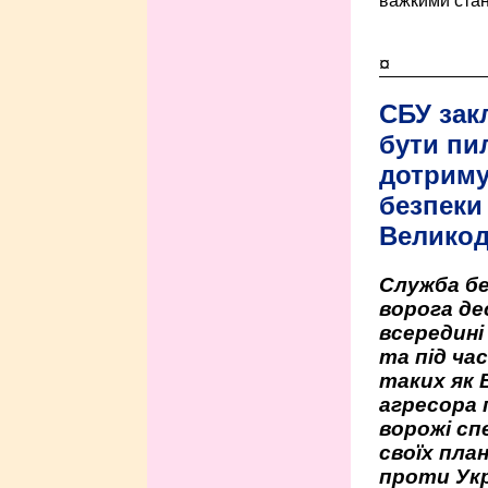
важкими стан
¤
СБУ зак
бути пи
дотриму
безпеки 
Велико
Служба бе
ворога де
всередині
та під час
таких як 
агресора 
ворожі сп
своїх пла
проти Укр