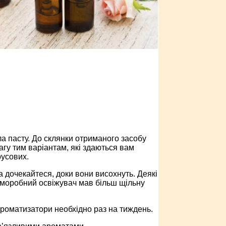
ла пасту. До склянки отриманого засобу
агу тим варіантам, які здаються вам
русових.
та дочекайтеся, доки вони висохнуть. Деякі
аморобний освіжувач мав більш щільну
і ароматизатори необхідно раз на тиждень.