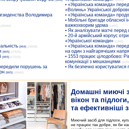
• «Українська команда» пере
«Волинь» Української доброво
президенства Володимира
• «Українська команда» про
• Мобільні бригади обласної 
важкохворим удома
(26260)
(1465)
• Як аналізувати матчі перед
• 20-й армійський корпус от
«Української команди»
(1340)
ральність
• «Українська команда» пере
[964]
(18036)
я
на один з найгарячіших напр
[965]
(17525)
і
• 1553 працює цілодобово: Рі
[965]
(17215)
комунікації з мешканцями
(1155
опередили порушень за
• Як безпечно користуватися
рн
[965]
(16842)
Домашні миючі 
вікон та підлоги,
та ефективніші з
Миючий засіб для підлоги, куп
не працює так добре, як би на