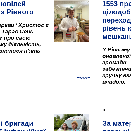
 ювілей
1553 пр
 з Рівного
цілодоб
переход
ркви "Христос є
рівень к
" Тарас Сень
мешкан
є про свою
ку діяльність,
У Рівном
внилося п'ять
оновленої 
громади –
забезпеч
зручну вз
=>>>=
владою.
...
¤
і бригади
За мате