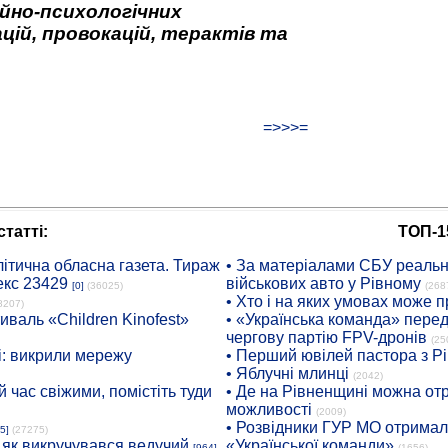
йно-психологічних
цій, провокацій, терактів та
=>>>=
татті:
ТОП-1
ітична обласна газета. Тираж
• За матеріалами СБУ реальні
екс 23429
військових авто у Рівному
[0]
(36025)
(268
• Хто і на яких умовах може п
8207)
иваль «Children Kinofest»
• «Українська команда» пере
чергову партію FPV-дронів
(25
: викрили мережу
• Перший ювілей пастора з Р
• Яблучні млинці
(2042)
 час свіжими, помістіть туди
• Де на Рівненщині можна отр
можливості
(2009)
• Розвідники ГУР МО отримали
5]
(27275)
: як викручувався ведучий
«Української команди»
[964]
(1656)