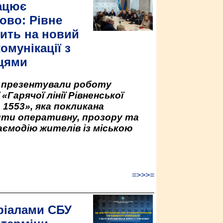
ацює
ово: Рівне
ить на новий
омунікації з
цями
у презентували роботу
«Гарячої лінії Рівненської
 1553», яка покликана
ити оперативну, прозору та
аємодію жителів із міською
=>>>=
ріалами СБУ