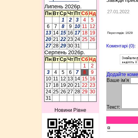
Завжди приєм
Липень 2026p.
27.01.2022
Пн
Вт
Ср
Чт
Пт
Сб
Нд
1
2
3
4
5
6
7
8
9
10
11
12
13
14
15
16
17
18
19
Переглядів: 1629
20
21
22
23
24
25
26
Коментарі (0):
27
28
29
30
31
Серпень 2026p.
Пн
Вт
Ср
Чт
Пт
Сб
Нд
1
2
3
4
5
6
7
8
9
Додайте коме
10
11
12
13
14
15
16
Ваше ім'я
17
18
19
20
21
22
23
24
25
26
27
28
29
30
31
Текст:
Новини Рівне
¤