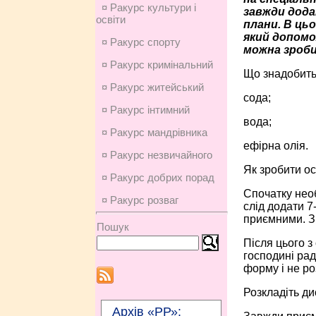
¤ Ракурс культури і
завжди дод
освіти
плани. В ць
який допомо
¤ Ракурс спорту
можна зроби
¤ Ракурс кримінальний
Що знадобить
¤ Ракурс житейський
сода;
¤ Ракурс інтимний
вода;
¤ Ракурс мандрівника
ефірна олія.
¤ Ракурс незвичайного
Як зробити ос
¤ Ракурс добрих порад
Спочатку необ
¤ Ракурс розваг
слід додати 7
приємними. З 
Пошук
Після цього з
господині ра
форму і не ро
Розкладіть ди
Архів «РР»: