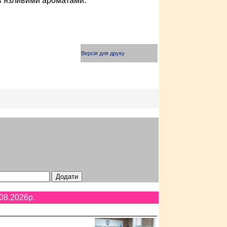
в’язливими ароматами.
Версія для друку
08.2026p.