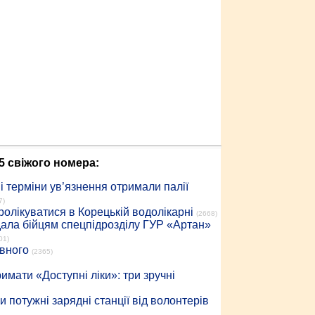
5 свіжого номера:
 терміни ув’язнення отримали палії
7)
ролікуватися в Корецькій водолікарні
(2668)
дала бійцям спецпідрозділу ГУР «Артан»
01)
івного
(2365)
имати «Доступні ліки»: три зручні
 потужні зарядні станції від волонтерів