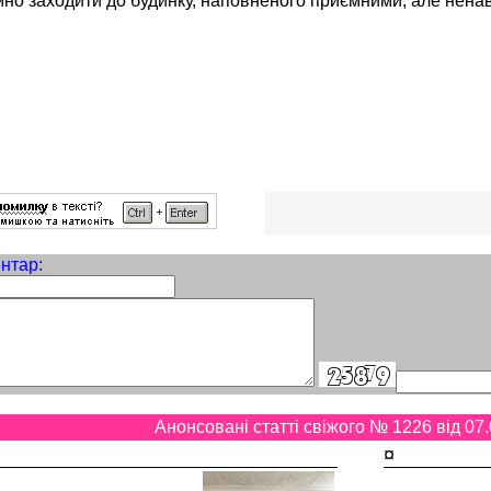
но заходити до будинку, наповненого приємними, але нена
нтар:
Анонсовані статті свіжого № 1226 від 07.
¤