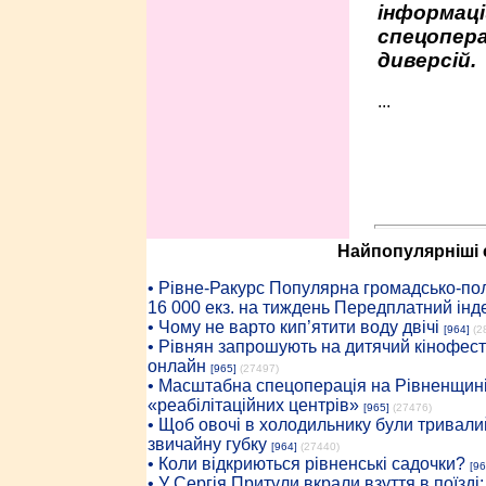
інформаці
спецопера
диверсій.
...
Найпопулярніші с
• Рiвне-Ракурс Популярна громадсько-пол
16 000 екз. на тиждень Передплатний інд
• Чому не варто кип’ятити воду двічі
[964]
(2
• Рівнян запрошують на дитячий кінофест
онлайн
[965]
(27497)
• Масштабна спецоперація на Рівненщині
«реабілітаційних центрів»
[965]
(27476)
• Щоб овочі в холодильнику були тривалий
звичайну губку
[964]
(27440)
• Коли відкриються рівненські садочки?
[96
• У Сергія Притули вкрали взуття в поїзді