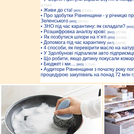
(27228)
• Живи до ста!
[965]
(27041)
• Про здобутки Рівненщини - у річницю 
Зеленського
[965]
(26701)
• ЗНО під час карантину: як складати?
[964]
• Розшифровка аналізу крові:
[841]
(25740)
• Як позбутися шпори на п’яті
[850]
(21343)
• Допомога під час карантину
[967]
(18208)
• 4 способи, як перевірити масло на нату
• У Здолбунові підпалили авто підприємц
• Що робити, якщо дитину покусали комар
• Бюджет і ми…
[965]
(17146)
• Аудитори Рівненщини з початку року п
процедурою закупівель на понад 72 млн г