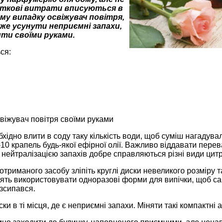
аткові витрати вписуються в
ому випадку освіжувач повітря,
же усунути неприємні запахи,
ти своїми руками.
ся:
віжувач повітря своїми руками
хідно влити в соду таку кількість води, щоб суміш нагадува
-10 крапель будь-якої ефірної олії. Важливо віддавати перев
нейтралізацією запахів добре справляються різні види цит
 отриманого засобу зліпіть круглі диски невеликого розміру 
дять використовувати одноразові форми для випічки, щоб с
зсипався.
ски в ті місця, де є неприємні запахи. Міняти такі компактн