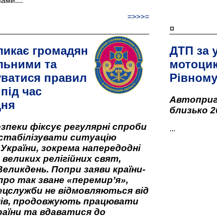
ами....
=>>>=
¤
ликає громадян
ДТП за 
льними та
мотоцик
ватися правил
Рівном
під час
Автоприго
дня
близько 2
зпеки фіксує регулярні спроби
...
стабілізувати ситуацію
 України, зокрема напередодні
 великих релігійних свят,
Великдень. Попри заяви країни-
про так зване «перемир’я»,
ецслужби не відмовляються від
нів, продовжують працювати
аїни та вдаватися до