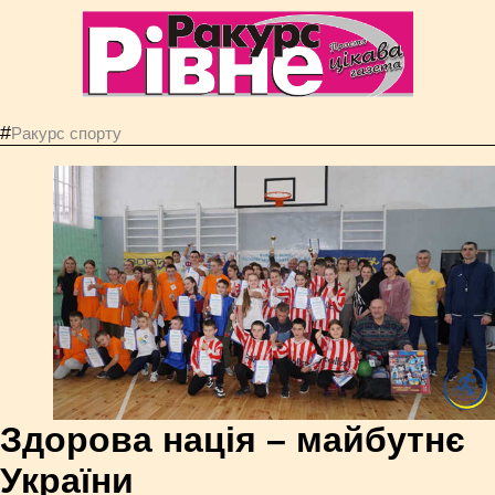
#
Ракурс спорту
Здорова нація – майбутнє
України