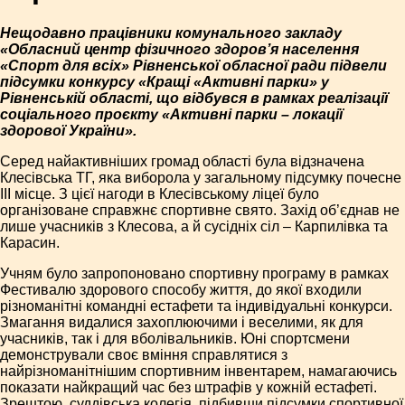
Нещодавно працівники комунального закладу
«Обласний центр фізичного здоров’я населення
«Спорт для всіх» Рівненської обласної ради підвели
підсумки конкурсу «Кращі «Активні парки» у
Рівненській області, що відбувся в рамках реалізації
соціального проєкту «Активні парки – локації
здорової України».
Серед найактивніших громад області була відзначена
Клесівська ТГ, яка виборола у загальному підсумку почесне
ІІІ місце. З цієї нагоди в Клесівському ліцеї було
організоване справжнє спортивне свято. Захід об’єднав не
лише учасників з Клесова, а й сусідніх сіл – Карпилівка та
Карасин.
Учням було запропоновано спортивну програму в рамках
Фестивалю здорового способу життя, до якої входили
різноманітні командні естафети та індивідуальні конкурси.
Змагання видалися захоплюючими і веселими, як для
учасників, так і для вболівальників. Юні спортсмени
демонстрували своє вміння справлятися з
найрізноманітнішим спортивним інвентарем, намагаючись
показати найкращий час без штрафів у кожній естафеті.
Зрештою, суддівська колегія, підбивши підсумки спортивної