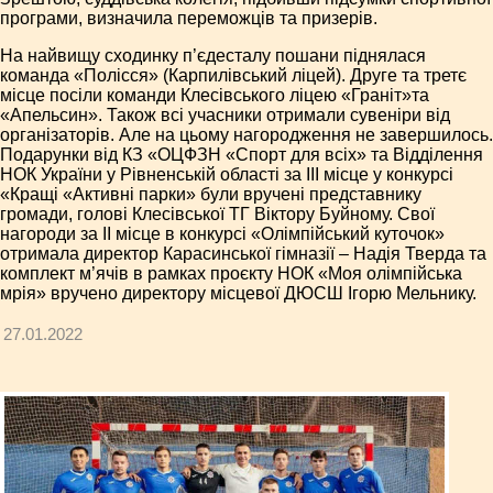
програми, визначила переможців та призерів.
На найвищу сходинку п’єдесталу пошани піднялася
команда «Полісся» (Карпилівський ліцей). Друге та третє
місце посіли команди Клесівського ліцею «Граніт»та
«Апельсин». Також всі учасники отримали сувеніри від
організаторів. Але на цьому нагородження не завершилось.
Подарунки від КЗ «ОЦФЗН «Спорт для всіх» та Відділення
НОК України у Рівненській області за ІІІ місце у конкурсі
«Кращі «Активні парки» були вручені представнику
громади, голові Клесівської ТГ Віктору Буйному. Свої
нагороди за ІІ місце в конкурсі «Олімпійський куточок»
отримала директор Карасинської гімназії – Надія Тверда та
комплект м’ячів в рамках проєкту НОК «Моя олімпійська
мрія» вручено директору місцевої ДЮСШ Ігорю Мельнику.
27.01.2022