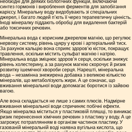
необхідні для деяких біологічних функцій, включаючи
синтез гормонів і вироблення ферментів для запобігання
карієсу. Мінеральну воду видобувають зі спеціальних
джерел, і багато людей п’ють її через терапевтичну цінність.
Іноді мінералку піддають обробці для видалення бактерій
або токсичних речовин.
Мінеральна вода є корисним джерелом магнію, що регулює
нервову систему, рівень цукру у крові і артеріальний тиск.
За рахунок кальцію вона сприяє здоров’ю кісток, покращує
травлення, оскільки містить сульфат магнію і натрію.
Мінеральна вода зміцнює здоров’я серця, оскільки знижує
рівень холестерину, а за рахунок магнію скорочує й ризик
розвитку ішемічної хвороби серця. Нарешті, мінеральна
вода – незамінна знежирена добавка з великою кількістю
мінералів, що метаболізують жири. А це означає, що
вживання мінеральної води допомагає боротися із зайвою
вагою.
Але вона складається не лише з самих плюсів. Надмірне
вживання мінеральної води спричиняє побічні ефекти.
Якщо мінералка міститься у пластиковій пляшці, то виникає
ризик перенесення хімічних речовин з пластику у воду. А це
загрожує потраплянням в організм частинок пластику. У
газованій мінеральній воді наявна вугільна кислота, що