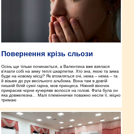
Повернення крізь сльози
Осінь ще тільки починається, а Валентина вже взялася
в’язати собі на зиму теплі шкарпетки. Хто зна, якою та зима
буде на новому місці? Як втомляться очі, нема – нема – та
й візьме до рук весільного альбома. Вона там в довгій
пишній білій сукні гарна, мов принцеса. Ніжний віночок
прикрасив чорне кучеряве волосся на голові. Фата була он
яка довжелезна… Малі племіннички поважно несли її, міцно
тримаю