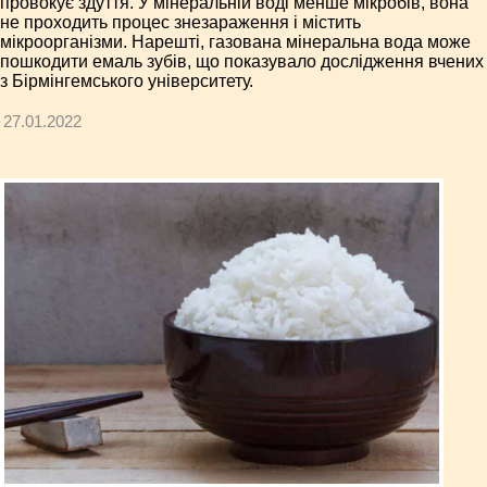
провокує здуття. У мінеральній воді менше мікробів, вона
не проходить процес знезараження і містить
мікроорганізми. Нарешті, газована мінеральна вода може
пошкодити емаль зубів, що показувало дослідження вчених
з Бірмінгемського університету.
27.01.2022