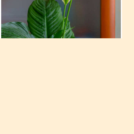
Рослини, які принесуть у
дім щастя та гармонію згідно з
вченням фен-шуй
Як прикрасити житло домашніми квітами для залучення
благополуччя.