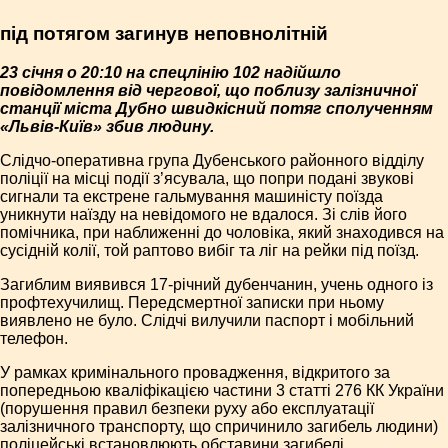
під потягом загинув неповнолітній
23 січня о 20:10 на спецлінію 102 надійшло
повідомлення від чергової, що поблизу залізничної
станції міста Дубно швидкісний потяг сполученням
«Львів-Київ» збив людину.
Слідчо-оперативна група Дубенського районного відділу
поліції на місці події з’ясувала, що попри подані звукові
сигнали та екстрене гальмування машиністу поїзда
уникнути наїзду на невідомого не вдалося. Зі слів його
помічника, при наближенні до чоловіка, який знаходився на
сусідній колії, той раптово вибіг та ліг на рейки під поїзд.
Загиблим виявився 17-річний дубенчанин, учень одного із
профтехучилищ. Передсмертної записки при ньому
виявлено не було. Слідчі вилучили паспорт і мобільний
телефон.
У рамках кримінального провадження, відкритого за
попередньою кваліфікацією частини 3 статті 276 КК України
(порушення правил безпеки руху або експлуатації
залізничного транспорту, що спричинило загибель людини)
поліцейські встановлюють обставини загибелі