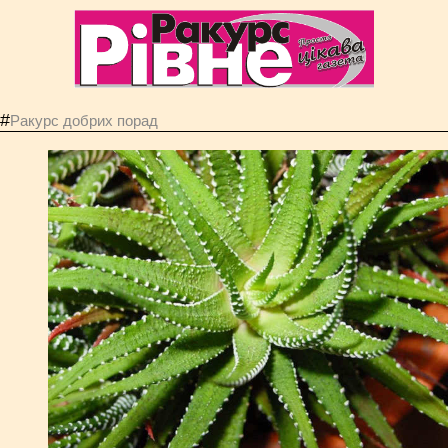
#
Ракурс добрих порад