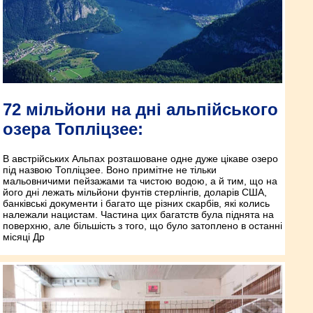
72 мільйони на дні альпійського
озера Топліцзее:
В австрійських Альпах розташоване одне дуже цікаве озеро
під назвою Топліцзее. Воно примітне не тільки
мальовничими пейзажами та чистою водою, а й тим, що на
його дні лежать мільйони фунтів стерлінгів, доларів США,
банківські документи і багато ще різних скарбів, які колись
належали нацистам. Частина цих багатств була піднята на
поверхню, але більшість з того, що було затоплено в останні
місяці Др