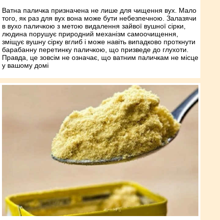
Ватна паличка призначена не лише для чищення вух. Мало
того, як раз для вух вона може бути небезпечною. Залазячи
в вухо паличкою з метою видалення зайвої вушної сірки,
людина порушує природний механізм самоочищення,
зміщує вушну сірку вглиб і може навіть випадково проткнути
барабанну перетинку паличкою, що призведе до глухоти.
Правда, це зовсім не означає, що ватним паличкам не місце
у вашому домі