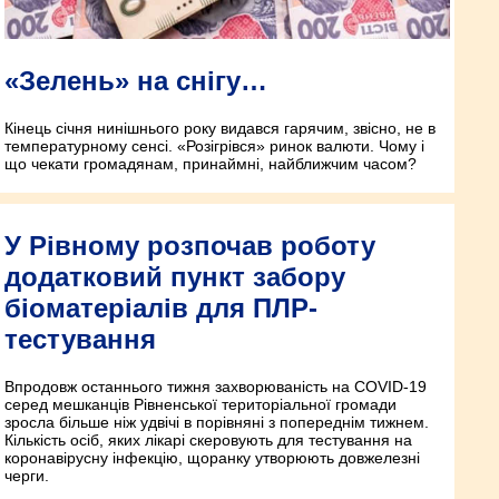
«Зелень» на снігу…
Кінець січня нинішнього року видався гарячим, звісно, не в
температурному сенсі. «Розігрівся» ринок валюти. Чому і
що чекати громадянам, принаймні, найближчим часом?
У Рівному розпочав роботу
додатковий пункт забору
біоматеріалів для ПЛР-
тестування
Впродовж останнього тижня захворюваність на COVID-19
серед мешканців Рівненської територіальної громади
зросла більше ніж удвічі в порівняні з попереднім тижнем.
Кількість осіб, яких лікарі скеровують для тестування на
коронавірусну інфекцію, щоранку утворюють довжелезні
черги.