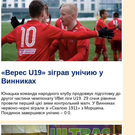
«Верес U19» зіграв унічию у
Винниках
Юнацька команда народного клубу продовжує підготовку до
другої частини чемпіонату VBet ліги U19. 29 січня рівняни
провели перший цієї зими контрольний матч. У Винниках
червоно-чорні зіграли зі «Скалою 1911» з Моршина.
Поєдинок завершився унічию – 0:0.