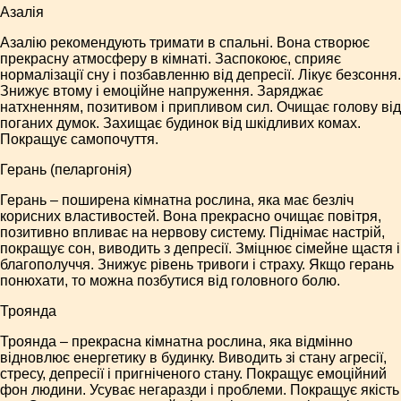
Азалія
Азалію рекомендують тримати в спальні. Вона створює
прекрасну атмосферу в кімнаті. Заспокоює, сприяє
нормалізації сну і позбавленню від депресії. Лікує безсоння.
Знижує втому і емоційне напруження. Заряджає
натхненням, позитивом і припливом сил. Очищає голову від
поганих думок. Захищає будинок від шкідливих комах.
Покращує самопочуття.
Герань (пеларгонія)
Герань – поширена кімнатна рослина, яка має безліч
корисних властивостей. Вона прекрасно очищає повітря,
позитивно впливає на нервову систему. Піднімає настрій,
покращує сон, виводить з депресії. Зміцнює сімейне щастя і
благополуччя. Знижує рівень тривоги і страху. Якщо герань
понюхати, то можна позбутися від головного болю.
Троянда
Троянда – прекрасна кімнатна рослина, яка відмінно
відновлює енергетику в будинку. Виводить зі стану агресії,
стресу, депресії і пригніченого стану. Покращує емоційний
фон людини. Усуває негаразди і проблеми. Покращує якість