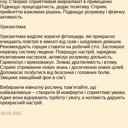
сну. Створює сприятливий мікроклімат в приміщенні.
Підвищує працездатність, додає позитиву. Сприяє
прийняттю важливих рішень. Підвищує розумову і фізичну
активність.
Хризантема
Хризантема виділяє корисні фітонциди, які прекрасно
очищають повітря в кімнаті від газів і шкідливих домішок.
Рекомендують горщик ставити на робочий стіл. Заспокоює
нервову систему людини. Покращує настрій, заряджає
позитивним настроєм, активізує розумову діяльність.
Гармонізує і врівноважує. Знімає дратівливість і втому.
Сприяє отриманню нових знань і досягненню нових цілей.
Допомагає позбутися від безсоння і головних болів.
Зміцнює емоційний фон в сім’ї.
Вибираючи кімнатну рослину, пам’ятайте, що
найважливіше – створити їй комфортні і сприятливі умови.
Адже вони відчувають турботу і увагу, а натомість дарують
прекрасний настрій.
03.02.2022