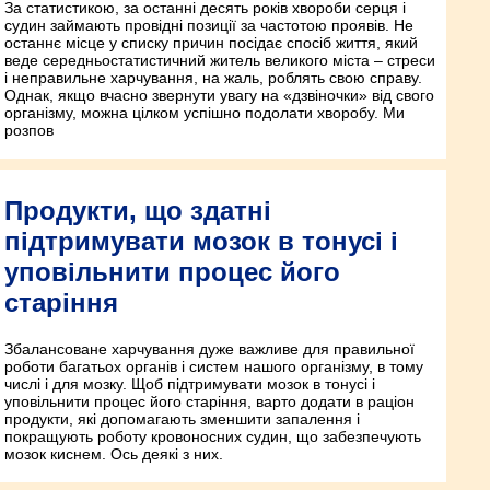
За статистикою, за останні десять років хвороби серця і
судин займають провідні позиції за частотою проявів. Не
останнє місце у списку причин посідає спосіб життя, який
веде середньостатистичний житель великого міста – стреси
і неправильне харчування, на жаль, роблять свою справу.
Однак, якщо вчасно звернути увагу на «дзвіночки» від свого
організму, можна цілком успішно подолати хворобу. Ми
розпов
Продукти, що здатні
підтримувати мозок в тонусі і
уповільнити процес його
старіння
Збалансоване харчування дуже важливе для правильної
роботи багатьох органів і систем нашого організму, в тому
числі і для мозку. Щоб підтримувати мозок в тонусі і
уповільнити процес його старіння, варто додати в раціон
продукти, які допомагають зменшити запалення і
покращують роботу кровоносних судин, що забезпечують
мозок киснем. Ось деякі з них.