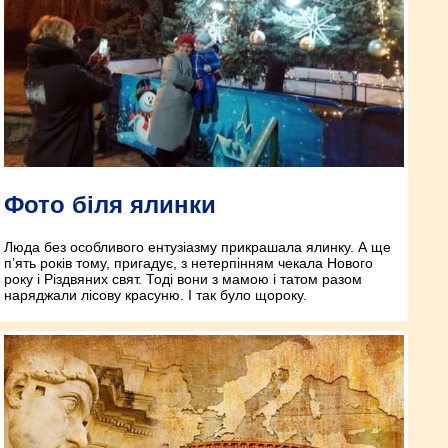
Фото біля ялинки
Люда без особливого ентузіазму прикрашала ялинку. А ще
п’ять років тому, пригадує, з нетерпінням чекала Нового
року і Різдвяних свят. Тоді вони з мамою і татом разом
наряджали лісову красуню. І так було щороку.