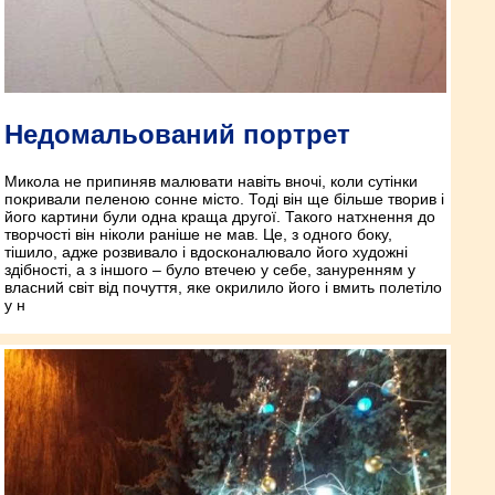
Недомальований портрет
Микола не припиняв малювати навіть вночі, коли сутінки
покривали пеленою сонне місто. Тоді він ще більше творив і
його картини були одна краща другої. Такого натхнення до
творчості він ніколи раніше не мав. Це, з одного боку,
тішило, адже розвивало і вдосконалювало його художні
здібності, а з іншого – було втечею у себе, зануренням у
власний світ від почуття, яке окрилило його і вмить полетіло
у н