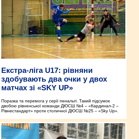
Екстра-ліга U17: рівняни
здобувають два очки у двох
матчах зі «SKY UP»
Поразка та перемога у серії пенальті. Такий підсумок
двобою рівненської команди ДЮСШ №4 – «Кардинал-2 –
Рівнестандарт» проти столичної ДЮСШ №25 – «Sky Up».