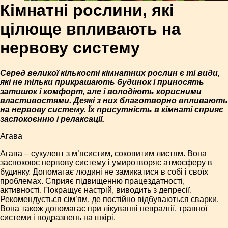
Кімнатні рослини, які
цілюще впливають на
нервову систему
Серед великої кількості кімнатних рослин є ті види,
які не тільки прикрашають будинок і приносять
затишок і комфорт, але і володіють корисними
властивостями. Деякі з них благотворно впливають
на нервову систему. Їх присутність в кімнаті сприяє
заспокоєнню і релаксації.
Агава
Агава – сукулент з м’ясистим, соковитим листям. Вона
заспокоює нервову систему і умиротворяє атмосферу в
будинку. Допомагає людині не замикатися в собі і своїх
проблемах. Сприяє підвищенню працездатності,
активності. Покращує настрій, виводить з депресії.
Рекомендується сім’ям, де постійно відбуваються сварки.
Вона також допомагає при лікуванні невралгії, травної
системи і подразнень на шкірі.