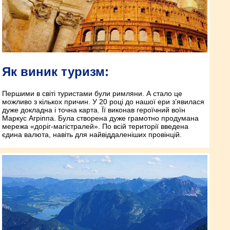
Як виник туризм:
Першими в світі туристами були римляни. А стало це
можливо з кількох причин. У 20 році до нашої ери з’явилася
дуже докладна і точна карта. Її виконав героїчний воїн
Маркус Агріппа. Була створена дуже грамотно продумана
мережа «доріг-магістралей». По всій території введена
єдина валюта, навіть для найвіддаленіших провінцій.