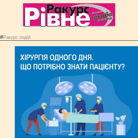
#
Ракурс подій