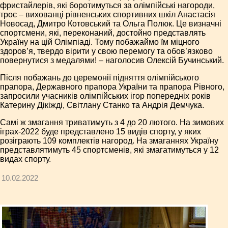
фристайлерів, які боротимуться за олімпійські нагороди,
троє – вихованці рівненських спортивних шкіл Анастасія
Новосад, Дмитро Котовський та Ольга Полюк. Це визначні
спортсмени, які, переконаний, достойно представлять
Україну на цій Олімпіаді. Тому побажаймо їм міцного
здоров’я, твердо вірити у свою перемогу та обов’язково
повернутися з медалями! – наголосив Олексій Бучинський.
Після побажань до церемонії підняття олімпійського
прапора, Державного прапора України та прапора Рівного,
запросили учасників олімпійських ігор попередніх років
Катерину Дікіжді, Світлану Станко та Андрія Демчука.
Самі ж змагання триватимуть з 4 до 20 лютого. На зимових
іграх-2022 буде представлено 15 видів спорту, у яких
розіграють 109 комплектів нагород. На змаганнях Україну
представлятимуть 45 спортсменів, які змагатимуться у 12
видах спорту.
10.02.2022