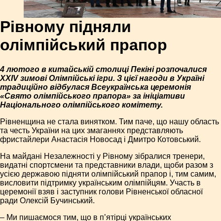
Рівному підняли
олімпійський прапор
4 лютого в китайській столиці Пекіні розпочалися
XXIV зимові Олімпійські ігри. З цієї нагоди в Україні
традиційно відбулася Всеукраїнська церемонія
«Свято олімпійського прапора» за ініціативи
Національного олімпійського комітету.
Рівненщина не стала винятком. Тим паче, що нашу область
та честь України на цих змаганнях представляють
фристайлери Анастасія Новосад і Дмитро Котовський.
На майдані Незалежності у Рівному зібралися тренери,
видатні спортсмени та представники влади, щоби разом з
усією державою підняти олімпійський прапор і, тим самим,
висловити підтримку українським олімпійцям. Участь в
церемонії взяв і заступник голови Рівненської обласної
ради Олексій Бучинський.
– Ми пишаємося тим, що в п’ятірці українських