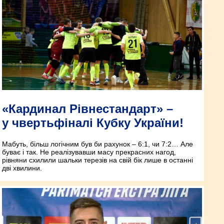
«Кардинал Рівнестандарт» –
у чвертьфіналі Кубку України!
Мабуть, більш логічним був би рахунок – 6:1, чи 7:2… Але
буває і так. Не реалізувавши масу прекрасних нагод,
рівняни схилили шальки терезів на свій бік лише в останні
дві хвилини.