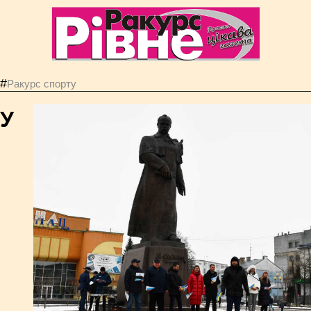
#
Ракурс спорту
У