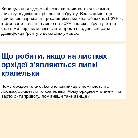
Вирощування здорової розсади починається з самого
початку: з дезінфекції насіння і ґрунту. Вважається, що
причиною зараження рослин різними хворобами на 80?% є
інфіковане насіння і лише на 20?% інфекції ґрунту. У цій
статті ми вирішили висвітлити прості і надійні способи
дезінфекції ґрунту в домашніх умовах.
Що робити, якщо на листках
орхідеї з’являються липкі
крапельки
Чому орхідея плаче. Багато квітникарів помічають на
листках орхідеї липкі крапельки. Чому орхідея «плаче» і чи
варто бити тривогу, помітивши таке явище?