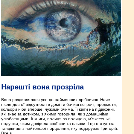
Нарешті вона прозріла
Вона роздивлялася усе до найменших дрібничок. Наче
після довгої відсутності в домі ти бачиш всі речі, предмети,
кольори ніби вперше, чужими очима. Її квіти на підвіконні,
які знає за дотиком, з якими говорила, як з домашніми
улюбленцями. Її книги, полиця за полицею, м’якесенькі
подушки, яким довіряла свої сни та сльози. І ця статуетка
танцівниці з найтоншої порцеляни, яку подарував Григорій.
Все в