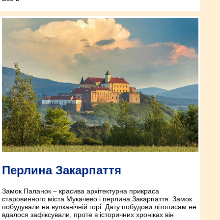
Перлина Закарпаття
Замок Паланок – красива архітектурна прикраса
старовинного міста Мукачево і перлина Закарпаття. Замок
побудували на вулканічній горі. Дату побудови літописам не
вдалося зафіксували, проте в історичних хроніках він