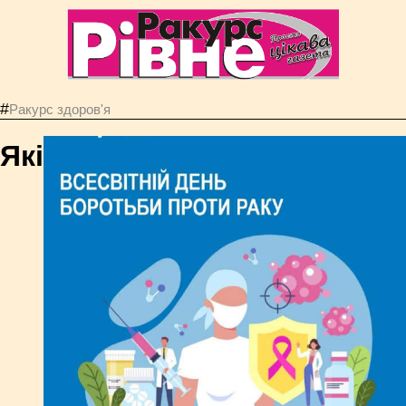
#
Ракурс здоров'я
Які