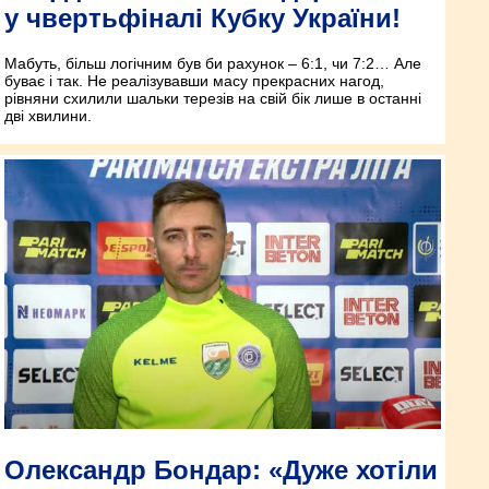
у чвертьфіналі Кубку України!
Мабуть, більш логічним був би рахунок – 6:1, чи 7:2… Але
буває і так. Не реалізувавши масу прекрасних нагод,
рівняни схилили шальки терезів на свій бік лише в останні
дві хвилини.
Олександр Бондар: «Дуже хотіли