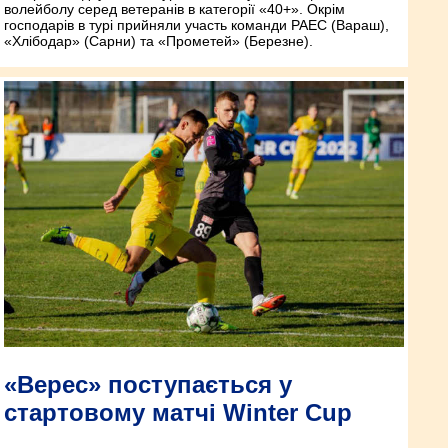
волейболу серед ветеранів в категорії «40+». Окрім
господарів в турі прийняли участь команди РАЕС (Вараш),
«Хлібодар» (Сарни) та «Прометей» (Березне).
«Верес» поступається у
стартовому матчі Winter Cup