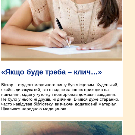
«Якщо буде треба – клич…»
Віктор – студент медичного вишу був місцевим. Худенький,
якийсь дивакуватий, він швидше за інших приходив на
навчання, сідав у куточку і повторював домашні завдання.
Не було у нього ні друзів, ні дівчини. Вчився дуже старанно,
часто навідував бібліотеку, вивчаючи додатковий матеріал.
Цікавився народною медициною.