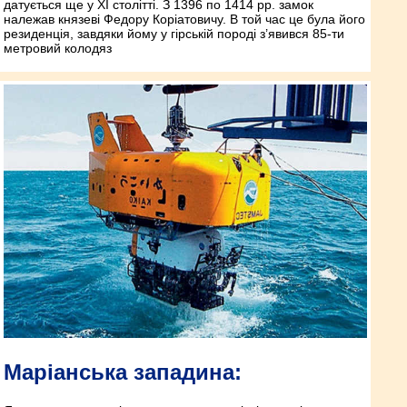
датується ще у XI столітті. З 1396 по 1414 рр. замок
належав князеві Федору Коріатовичу. В той час це була його
резиденція, завдяки йому у гірській породі з’явився 85-ти
метровий колодяз
Маріанська западина: