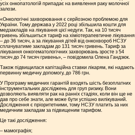
усіх онкопатологій припадає на виявлення раку молочної
залози.
«Онкологічні захворювання є серйозною проблемою для
України. Тому держава у 2022 році збільшила кошти для
медзакладів на лікування цієї недуги. Так, на 10 тисяч
гривень збільшиться тариф на хіміотерапевтичне лікування
– до 36 тисяч, а за лікування дітей від онкохвороб НСЗУ
сплачуватиме закладам до 131 тисяч гривень. Тариф за
лікування онкогематологічних захворювань зросте з 54
тисяч до 74 тисяч гривень», – повідомила Олена Гандзюк.
Також підвищилася капітаційна ставки лікарям, які надають
первинну медичну допомогу, до 786 грн.
У Програму медичних гарантій входять шість безоплатних
інструментальних досліджень для груп ризику. Вони
дозволяють виявляти рак на ранніх стадіях, коли він ще не
дав про себе знати, але може бути успішно вилікуваний.
Дослідження є пріоритетними, тому НСЗУ платить за них
медичним закладам за підвищеним тарифом.
Це такі дослідження:
– мамографія;