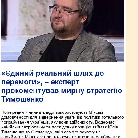
«Єдиний реальний шлях до
перемоги», – експерт
прокоментував мирну стратегію
Тимошенко
Попередня й чинна влади використовують Мінські
домовленості для відвернення уваги від політики тотального
пограбування українців, яку вони здійснюють. Водночас
найбільш патріотичну та послідовну позицію займає Юлія
Тимошенко та її команда, які з самого початку не
сприймали Мінські угоди, голосували проти передбачених