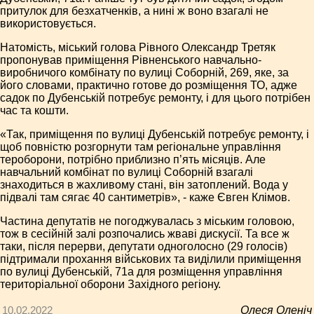
притулок для безхатченків, а нині ж воно взагалі не
використовується.
Натомість, міський голова Рівного Олександр Третяк
пропонував приміщення Рівненського навчально-
виробничого комбінату по вулиці Соборній, 269, яке, за
його словами, практично готове до розміщення ТО, адже
садок по Дубенській потребує ремонту, і для цього потрібен
час та кошти.
«Так, приміщення по вулиці Дубенській потребує ремонту, і
щоб повністю розгорнути там регіональне управління
тероборони, потрібно приблизно п’ять місяців. Але
навчальний комбінат по вулиці Соборній взагалі
знаходиться в жахливому стані, він затоплений. Вода у
підвалі там сягає 40 санти­мет­рів», - каже Євген Клімов.
Частина депутатів не погоджувалась з міським головою,
тож в сесійній залі розпочались жваві дискусії. Та все ж
таки, після перерви, депутати одноголосно (29 голосів)
підтримали прохання військових та виділили приміщення
по вулиці Дубенській, 71а для розміщення управління
територіальної оборони Західного регіону.
10.02.2022
Олеся Оленіч