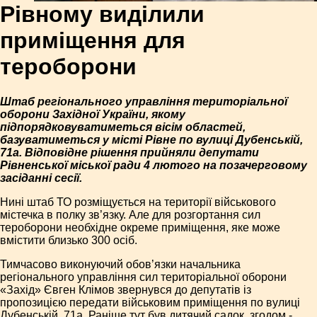
Рівному виділили
приміщення для
тероборони
Штаб регіонального управління територіальної
оборони Західної України, якому
підпорядковуватиметься вісім областей,
базуватиметься у місті Рівне по вулиці Дубенській,
71а. Відповідне рішення прийняли депутати
Рівненської міської ради 4 лютого на позачерговому
засіданні сесії.
Нині штаб ТО розміщується на території військового
містечка в полку зв’язку. Але для розгортання сил
тероборони необхідне окреме приміщення, яке може
вмістити близько 300 осіб.
Тимчасово виконуючий обов’язки начальника
регіонального управління сил територіальної оборони
«Захід» Євген Клімов звернувся до депутатів із
пропозицією передати військовим приміщення по вулиці
Дубенській, 71а. Раніше тут був дитячий садок, згодом -