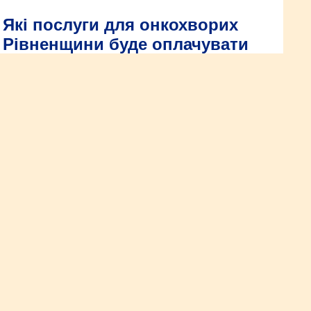
Які послуги для онкохворих
Рівненщини буде оплачувати
держава? Список НСЗУ
4 лютого – Всесвітній день боротьби проти раку. Яка
тенденція на Рівненщині щодо цього захворювання і що у
медичних гарантіях є безкоштовним при лікуванні онкології?
За сприяння служби зайнятості
Рівненщини у січні 2022 року
працевлаштовано 849 громадян
Послугами служби зайнятості у січні 2022 року скористалися
13,5 тис. осіб, в тому числі 12,7 тис. безробітних громадян.
Для «соціальних» підприємств