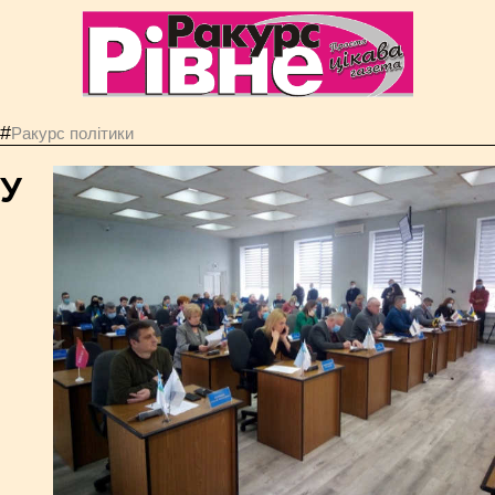
#
Ракурс політики
У