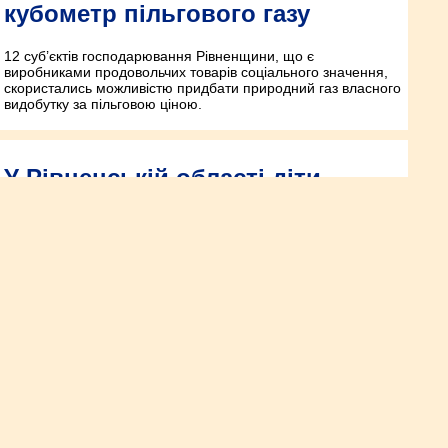
кубометр пільгового газу
12 суб’єктів господарювання Рівненщини, що є
виробниками продовольчих товарів соціального значення,
скористались можливістю придбати природний газ власного
видобутку за пільговою ціною.
У Рівненській області діти-
сироти продовжать отримувати
житло
На Рівненщині за державні кошти покращують умови
проживання дітей-сиріт. У 2021 році грошову компенсацію
на житло спрямували для 89 дітей-сиріт та осіб із їх числа.
Вже четверо молодих людей мають нові помешкання –
Олександрійська та Вербська тергромади за державні кошти
придбали житло дітям-сиротам віком 16-23 років.