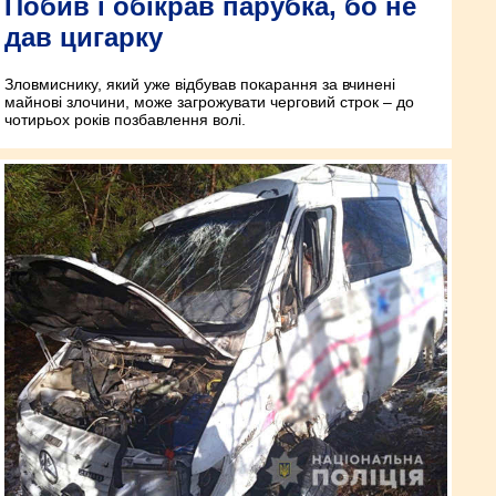
Побив і обікрав парубка, бо не
дав цигарку
Зловмиснику, який уже відбував покарання за вчинені
майнові злочини, може загрожувати черговий строк – до
чотирьох років позбавлення волі.