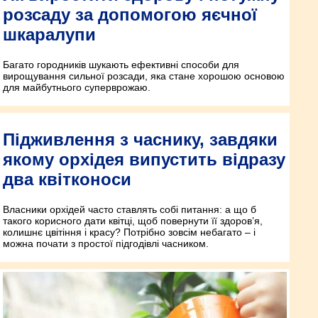
розсаду за допомогою яєчної
шкаралупи
Багато городників шукають ефективні способи для
вирощування сильної розсади, яка стане хорошою основою
для майбутнього суперврожаю.
Підживлення з часнику, завдяки
якому орхідея випустить відразу
два квітконоси
Власники орхідей часто ставлять собі питання: а що б
такого корисного дати квітці, щоб повернути її здоров’я,
колишнє цвітіння і красу? Потрібно зовсім небагато – і
можна почати з простої підгодівлі часником.