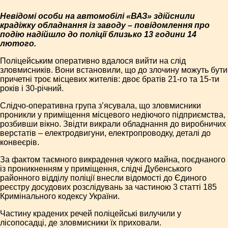
Невідомі особи на автомобілі «ВАЗ» здійснили
крадіжку обладнання із заводу – повідомлення про
подію надійшло до поліції близько 13 години 14
лютого.
Поліцейським оперативно вдалося вийти на слід
зловмисників. Вони встановили, що до злочину можуть бути
причетні троє місцевих жителів: двоє братів 21-го та 15-ти
років і 30-річний.
Слідчо-оперативна група з’ясувала, що зловмисники
проникли у приміщення місцевого недіючого підприємства,
розбивши вікно. Звідти викрали обладнання до виробничих
верстатів – електродвигуни, електропроводку, деталі до
конвеєрів.
За фактом таємного викрадення чужого майна, поєднаного
із проникненням у приміщення, слідчі Дубенського
районного відділу поліції внесли відомості до Єдиного
реєстру досудових розслідувань за частиною 3 статті 185
Кримінального кодексу України.
Частину крадених речей поліцейські вилучили у
лісопосадці, де зловмисники їх приховали.