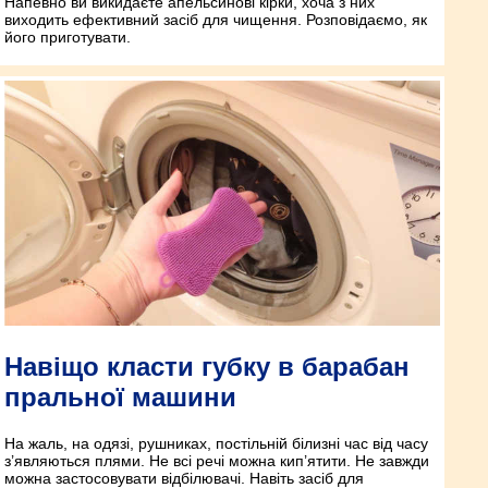
Напевно ви викидаєте апельсинові кірки, хоча з них
виходить ефективний засіб для чищення. Розповідаємо, як
його приготувати.
Навіщо класти губку в барабан
пральної машини
На жаль, на одязі, рушниках, постільній білизні час від часу
з’являються плями. Не всі речі можна кип’ятити. Не завжди
можна застосовувати відбілювачі. Навіть засіб для