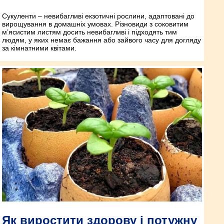
Сукуленти – невибагливі екзотичні рослини, адаптовані до
вирощування в домашніх умовах. Різновиди з соковитим
м’ясистим листям досить невибагливі і підходять тим
людям, у яких немає бажання або зайвого часу для догляду
за кімнатними квітами.
Як виростити здорову і потужну