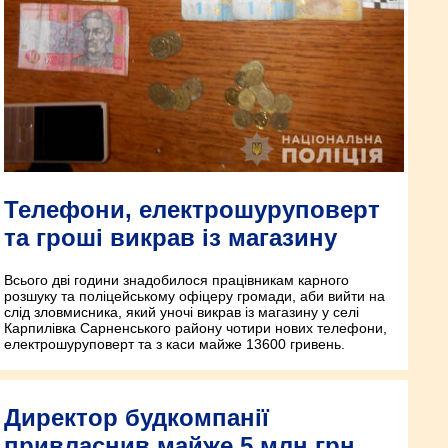
Телефони, електрошуруповерт
та гроші викрав із магазину
Всього дві години знадобилося працівникам карного
розшуку та поліцейському офіцеру громади, аби вийти на
слід зловмисника, який уночі викрав із магазину у селі
Карпилівка Сарненського району чотири нових телефони,
електрошуруповерт та з каси майже 13600 гривень.
Директор будкомпанії
привласнив майже 5 млн грн