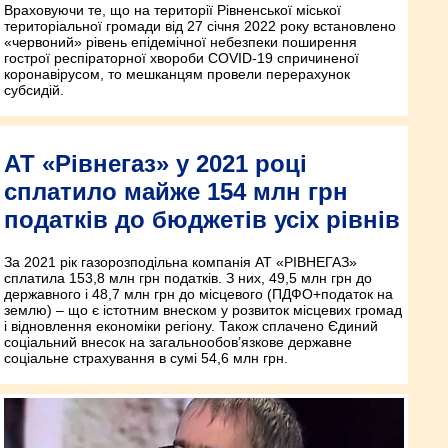
Враховуючи те, що на території Рівненської міської
територіальної громади від 27 січня 2022 року встановлено
«червоний» рівень епідемічної небезпеки поширення
гострої респіраторної хвороби COVID-19 спричиненої
коронавірусом, то мешканцям провели перерахунок
субсидій.
АТ «Рівнегаз» у 2021 році
сплатило майже 154 млн грн
податків до бюджетів усіх рівнів
За 2021 рік газорозподільна компанія АТ «РІВНЕГАЗ»
сплатила 153,8 млн грн податків. З них, 49,5 млн грн до
державного і 48,7 млн грн до місцевого (ПДФО+податок на
землю) – що є істотним внеском у розвиток місцевих громад
і відновлення економіки регіону. Також сплачено Єдиний
соціальний внесок на загальнообов’язкове державне
соціальне страхування в сумі 54,6 млн грн.