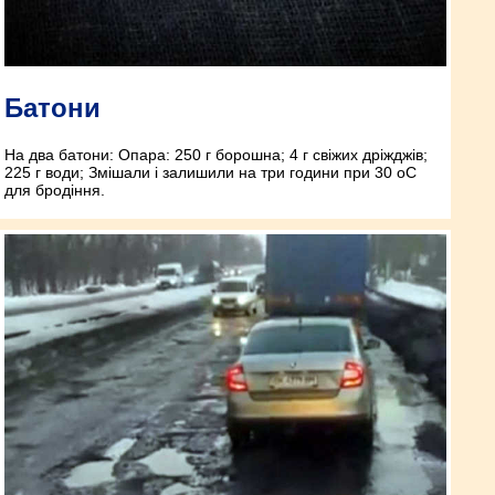
Батони
На два батони: Опара: 250 г борошна; 4 г свіжих дріжджів;
225 г води; Змішали і залишили на три години при 30 оС
для бродіння.