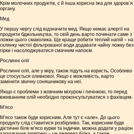
Крім молочних продуктів, є й інша корисна їжа для здоров’я
органу.
Мед
У першу чергу слід відзначити мед. Якщо немає алергії на
продукти бджільництва, то свій день варто починати саме з
ложки цього смаколика. Ще краще робити теплий напій – на
склянку чистої фільтрованої води додавати чайну ложку без
гірки і насолоджуватися смачним напоєм.
Рослинні олії
Рослинні олії, але у міру, також підуть на користь. Особливо
це стосується оливкової. Якщо є можливість, варто
замінити звичну соняшникову на неї.
Якщо є проблеми з жовчним міхуром і печінкою, то перед
вживанням олій необхідно проконсультуватися з фахівцем.
М’ясо
М’ясо також буде корисним. Але тут є «але». До цього
продукту слід ставитися розбірливо. Так, корисним буде
дієтичне біле м’ясо курки та індички, можна додати у раціон
харчування телятину – це джерела білка, а також