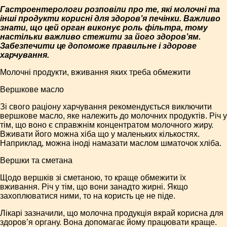
Гастроентерологи розповіли про те, які молочні та
інші продукти корисні для здоров’я печінки. Важливо
знати, що цей орган виконує роль фільтра, тому
настільки важливо стежити за його здоров’ям.
Забезпечити це допоможе правильне і здорове
харчування.
Молочні продукти, вживання яких треба обмежити
Вершкове масло
Зі свого раціону харчування рекомендується виключити
вершкове масло, яке належить до молочних продуктів. Річ у
тім, що воно є справжнім концентратом молочного жиру.
Вживати його можна хіба що у маленьких кількостях.
Наприклад, можна іноді намазати маслом шматочок хліба.
Вершки та сметана
Щодо вершків зі сметаною, то краще обмежити їх
вживання. Річ у тім, що вони занадто жирні. Якщо
захоплюватися ними, то на користь це не піде.
Лікарі зазначили, що молочна продукція вкрай корисна для
здоров’я органу. Вона допомагає йому працювати краще.