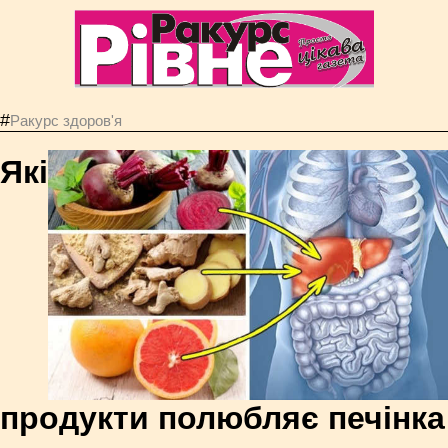
#
Ракурс здоров'я
Які
продукти полюбляє печінка