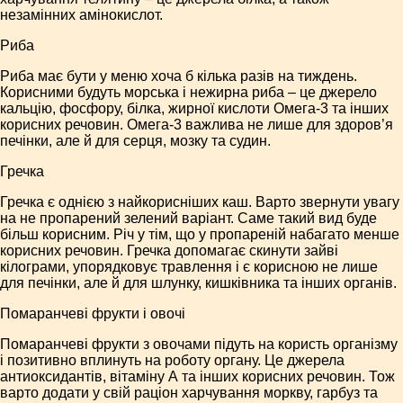
незамінних амінокислот.
Риба
Риба має бути у меню хоча б кілька разів на тиждень.
Корисними будуть морська і нежирна риба – це джерело
кальцію, фосфору, білка, жирної кислоти Омега-3 та інших
корисних речовин. Омега-3 важлива не лише для здоров’я
печінки, але й для серця, мозку та судин.
Гречка
Гречка є однією з найкорисніших каш. Варто звернути увагу
на не пропарений зелений варіант. Саме такий вид буде
більш корисним. Річ у тім, що у пропареній набагато менше
корисних речовин. Гречка допомагає скинути зайві
кілограми, упорядковує травлення і є корисною не лише
для печінки, але й для шлунку, кишківника та інших органів.
Помаранчеві фрукти і овочі
Помаранчеві фрукти з овочами підуть на користь організму
і позитивно вплинуть на роботу органу. Це джерела
антиоксидантів, вітаміну А та інших корисних речовин. Тож
варто додати у свій раціон харчування моркву, гарбуз та