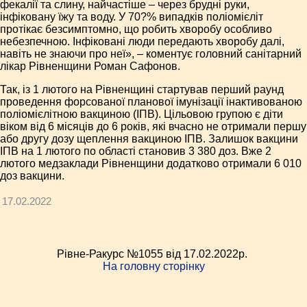
фекалії та слину, найчастіше – через брудні руки,
інфіковану їжу та воду. У 70?% випадків поліомієліт
протікає безсимптомно, що робить хворобу особливо
небезпечною. Інфіковані люди передають хворобу далі,
навіть не знаючи про неї», – коментує головний санітарний
лікар Рівненщини Роман Сафонов.
Так, із 1 лютого на Рівненщині стартував перший раунд
проведення форсованої планової імунізації інактивованою
поліомієлітною вакциною (ІПВ). Цільовою групою є діти
віком від 6 місяців до 6 років, які вчасно не отримали першу
або другу дозу щеплення вакциною ІПВ. Залишок вакцини
ІПВ на 1 лютого по області становив 3 380 доз. Вже 2
лютого медзаклади Рівненщини додатково отримали 6 010
доз вакцини.
17.02.2022
Рівне-Ракурс №1055 від 17.02.2022p.
На головну сторінку