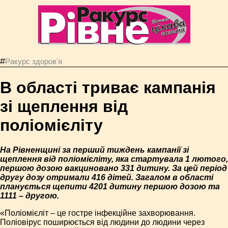
#
Ракурс здоров'я
В області триває кампанія
зі щеплення від
поліомієліту
На Рівненщині за перший тиждень кампанії зі
щеплення від поліомієліту, яка стартувала 1 лютого,
першою дозою вакциновано 331 дитину. За цей період
другу дозу отримали 416 дітей. Загалом в області
планується щепити 4201 дитину першою дозою та
1111 – другою.
«Поліомієліт – це гостре інфекційне захворювання.
Поліовірус поширюється від людини до людини через