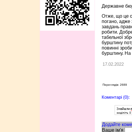
Державне бюр
Отже, що це о
погано, адже 
завдань право
робити. Добре
табельної збр
бурштину потр
повинні зроби
бурштину. На 
17.02.2022
Переглядів: 2689
Коментарі (0):
Додайте коме
Ваше ім'я