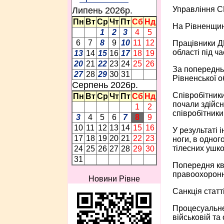
Управління СБ
Липень 2026p.
Пн
Вт
Ср
Чт
Пт
Сб
Нд
На Рівненщині
1
2
3
4
5
6
7
8
9
10
11
12
Працівники ДБ
області під ч
13
14
15
16
17
18
19
20
21
22
23
24
25
26
За попереднь
27
28
29
30
31
Рівненської о
Серпень 2026p.
Співробітники
Пн
Вт
Ср
Чт
Пт
Сб
Нд
почали здійсн
1
2
співробітники
3
4
5
6
7
8
9
10
11
12
13
14
15
16
У результаті 
17
18
19
20
21
22
23
ноги, в одног
тілесних ушк
24
25
26
27
28
29
30
31
Попередня кв
правоохоронно
Новини Рівне
Санкція статт
Процесуальне
військовій та