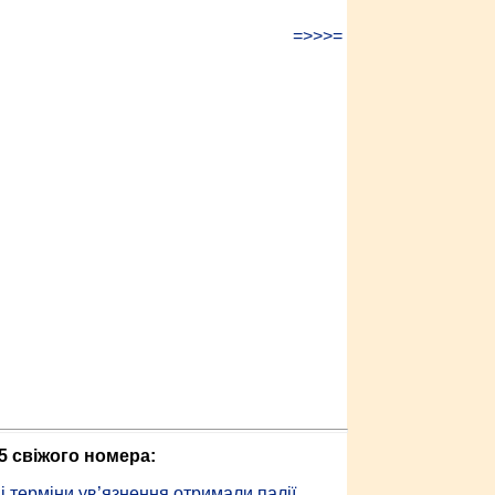
=>>>=
5 свіжого номера:
 терміни ув’язнення отримали палії