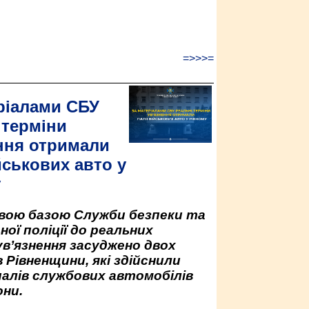
=>>>=
ріалами СБУ
 терміни
ння отримали
йськових авто у
у
овою базою Служби безпеки та
ної поліції до реальних
ув’язнення засуджено двох
 Рівненщини, які здійснили
палів службових автомобілів
ни.