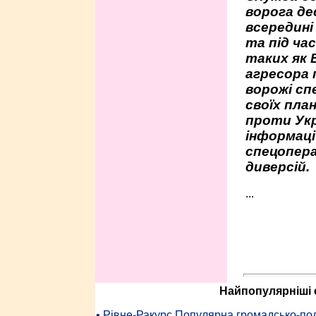
ворога де
всередині
та під час
таких як 
агресора 
ворожі сп
своїх пла
проти Укр
інформаці
спецопера
диверсій.
...
Найпопулярніші с
• Рiвне-Ракурс Популярна громадсько-пол