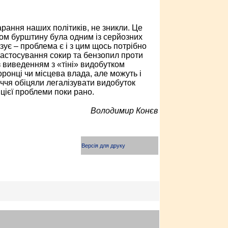
рання наших політиків, не зникли. Це
ком бурштину була одним із серйозних
зує – проблема є і з цим щось потрібно
 Застосування сокир та бензопил проти
з виведенням з «тіні» видобутком
ронці чи місцева влада, але можуть і
іччя обіцяли легалізувати видобуток
цієї проблеми поки рано.
Володимир Конєв
Версія для друку