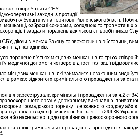
лютого, співробітники СБУ
дчо-оперативні заходи із протидії
идобутку бурштину на території Рівненської області. Побли
і мешканці, озброєні сокирами, холодною та травматичною 
охоронців і завдали поранень декільком співробітникам Сл
и СБУ, діючи в межах Закону та зважаючи на обставини, ви
чинні дії нападників.
було поранено п’ятьох місцевих мешканців та трьох співробі
 їм медичної допомоги четверо від госпіталізації відмовилис
а місцевих мешканців, які займалися незаконним видобутко
ся в рамках відкритого кримінального провадження за статт
оліція зареєструвала кримінальні провадження за ч.2 ст.34
 правоохоронного органу, державному виконавцю, приватно
 охорони громадського порядку і державного кордону або в
арантування вкладів фізичних осіб»; за ч.1 ст.294 КК Україн
роза або насильство щодо працівника правоохоронного орга
ках вказаних кримінальних проваджень, проводяться заходи
б.