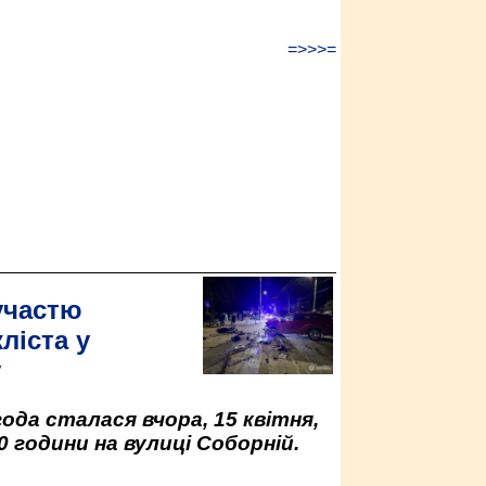
=>>>=
участю
ліста у
у
да сталася вчора, 15 квітня,
0 години на вулиці Соборній.