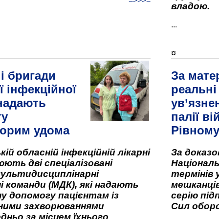
=>>>=
владою.
...
¤
і бригади
За мате
ї інфекційної
реальні
 надають
ув’язне
гу
палії ві
орим удома
Рівном
кій обласній інфекційній лікарні
За доказ
ють дві спеціалізовані
Національ
мультидисциплінарні
термінів 
і команди (МДК), які надають
мешканців
у допомогу пацієнтам із
серію під
вними захворюваннями
Сил оборо
дньо за місцем їхнього