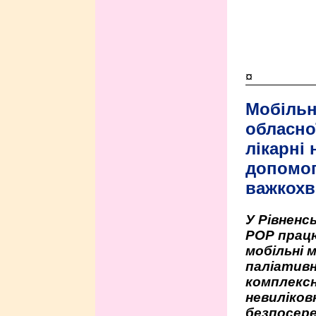
¤
Мобільн
обласно
лікарні
допомо
важкохв
У Рівненсь
РОР працю
мобільні 
паліативн
комплексн
невиліко
безпосере