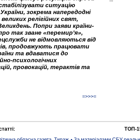
стабілізувати ситуацію
 України, зокрема напередодні
 великих релігійних свят,
Великдень. Попри заяви країни-
про так зване «перемир’я»,
ецслужби не відмовляються від
нів, продовжують працювати
аїни та вдаватися до
йно-психологічних
цій, провокацій, терактів та
=>>>=
татті:
ТОП-1
ітична обласна газета. Тираж
• За матеріалами СБУ реальні