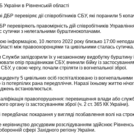
 України в Рівненській області
 ДБР перевіряє дії співробітників СБУ, які поранили 5 коп
Р перевіряють правомірність дій співробітників Управлінн
ас сутички з нелегальними бурштинокопачами.
ою інформацією, 10 лютого 2022 року близько 17:00 непода
бласті між правоохоронцями та цивільними сталась сутичка.
 Служби запідозрили їх у незаконному видобутку бурштину і
ювати опір працівникам СБУ, вчинили бійку із застосуванням
 СБУ, у свою чергу, почали стріляти із вогнепальної зброї.
інциденту 5 цивільних осіб госпіталізовано із вогнепальним
о із потерпілих рана передпліччя. Наразі їхньому життю нічо
оджень встановлюється.
аліфікація правопорушення: перевищення влади або служ
го органу із застосуванням зброї (ч. 2 ст. 365 КК України).
і передбачає покарання у вигляді позбавлення волі на строк 
 керівництво досудовим розслідуванням здійснює Рівненськ
 оборонній сфері Західного регіону України.