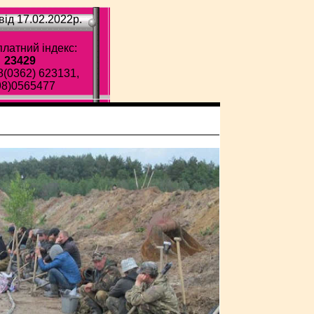
ід 17.02.2022p.
латний індекс:
23429
8(0362) 623131,
98)0565477