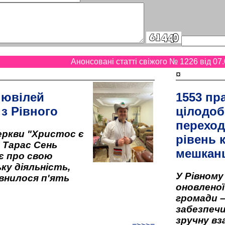
Анонсовані статті свіжого № 1226 від 07.
¤
 ювілей
1553 пр
 з Рівного
цілодоб
переход
ркви "Христос є
рівень к
" Тарас Сень
мешкан
є про свою
ку діяльність,
У Рівном
внилося п'ять
оновленої 
громади –
забезпеч
зручну вз