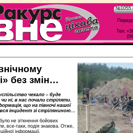
№1055 в
Передп
Тел. +3
(0
івнічному
і» без змін…
успільство чекало – буде
 чи ні, в нас почали стріляти.
ормація, що на півночі нашої
вся інцидент зі стріляниною…
було не зіткнення бойових
ле, все-таки, подія знакова. Отже,
ційної інформації.