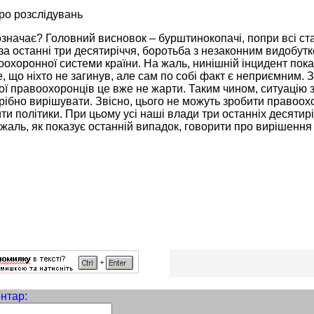
о розслідувань
значає? Головний висновок – бурштинокопачі, попри всі ста
за останні три десятиріччя, боротьба з незаконним видобут
охоронної системи країни. На жаль, нинішній інцидент пока
, що ніхто не загинув, але сам по собі факт є неприємним.
ої правоохоронців це вже не жарти. Таким чином, ситуацію 
ібно вирішувати. Звісно, цього не можуть зробити правоохо
ти політики. При цьому усі наші влади три останніх десятир
жаль, як показує останній випадок, говорити про вирішення 
нтар: