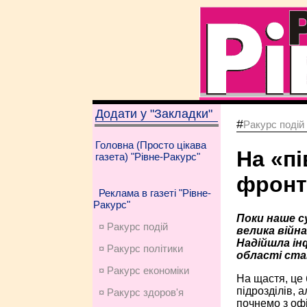
Додати у "Закладки"
#
Ракурс подій
Головна (Просто цікава
На «п
газета) "Рівне-Ракурс"
фронт
Реклама в газеті "Рівне-
Ракурс"
Поки наше с
¤ Ракурс подій
велика війна
Надійшла інф
¤ Ракурс політики
області ста
¤ Ракурс економiки
На щастя, це 
підрозділів, а
¤ Ракурс здоров'я
почнемо з офі