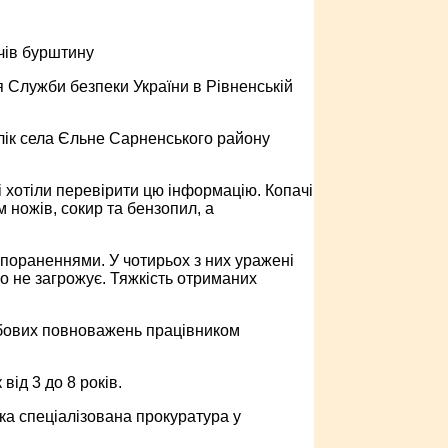
ачів бурштину
я Служби безпеки України в Рівненській
лік села Єльне Сарненського району
 хотіли перевірити цю інформацію. Копачі
 ножів, сокир та бензопил, а
и пораненнями. У чотирьох з них уражені
го не загрожує. Тяжкість отриманих
бових повноважень працівником
від 3 до 8 років.
а спеціалізована прокуратура у