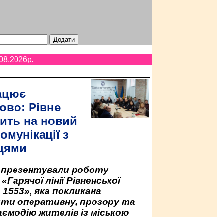
08.2026p.
ацює
ово: Рівне
ить на новий
омунікації з
цями
у презентували роботу
«Гарячої лінії Рівненської
 1553», яка покликана
ити оперативну, прозору та
аємодію жителів із міською