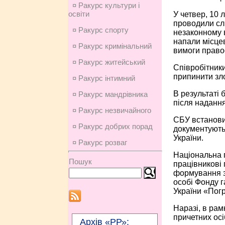
¤ Ракурс культури і
освіти
У четвер, 10 
проводили слі
¤ Ракурс спорту
незаконному в
напали місцев
¤ Ракурс кримінальний
вимоги право
¤ Ракурс житейський
Співробітник
припинити зло
¤ Ракурс інтимний
В результаті 
¤ Ракурс мандрівника
після надання
¤ Ракурс незвичайного
СБУ встановил
¤ Ракурс добрих порад
документують
України.
¤ Ракурс розваг
Національна п
Пошук
працівникові
формування з
особі Фонду г
України «Пог
Наразі, в рам
причетних осі
Архів «РР»: