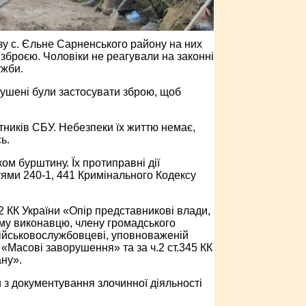
зу с. Єльне Сарненського району на них
зброєю. Чоловіки не реагували на законні
ужби.
мушені були застосувати зброю, щоб
тників СБУ. Небезпеки їх життю немає,
ь.
м бурштину. Їх протиправні дії
ями 240-1, 441 Кримінального Кодексу
2 КК України «Опір представникові влади,
му виконавцю, члену громадського
ійськовослужбовцеві, уповноваженій
и «Масові заворушення» та за ч.2 ст.345 КК
ну».
 з документування злочинної діяльності