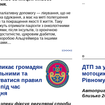
...
ня.
паліативну допомогу — лікування, що не
а одужання, а має на меті полегшення
та покращення якості її життя. Таку
жуть отримати пацієнти з онкологічними
и, після інсультів, із хронічною
остатністю, цукровим діабетом,
хворобою Альцгеймера та іншими
ами....
=>>>=
¤
ликає громадян
ДТП за 
льними та
мотоцик
ватися правил
Рівном
під час
Автоприго
дня
близько 2
зпеки фіксує регулярні спроби
...