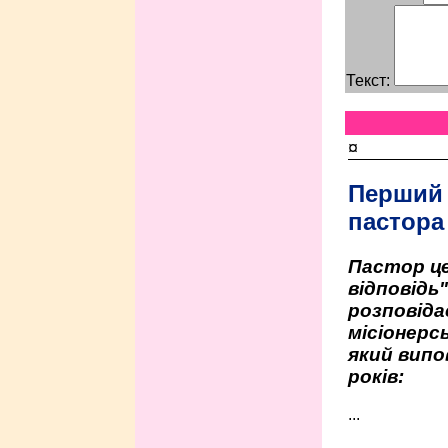
Текст:
¤
Перший
пастора
Пастор це
відповідь
розповіда
місіонерсь
який випо
років:
...