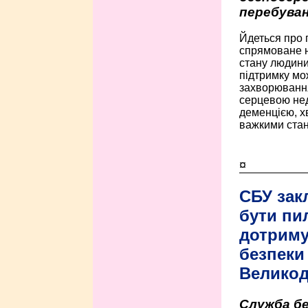
перебуван
Йдеться про 
спрямоване н
стану людини 
підтримку мо
захворюванням
серцевою нед
деменцією, 
важкими стан
¤
СБУ зак
бути пи
дотриму
безпеки 
Велико
Служба бе