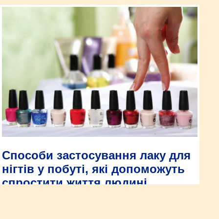
Способи застосування лаку для
нігтів у побуті, які допоможуть
спростити життя людині
Багато жінок в сучасному світі надають перевагу відвідувати
манікюрні салони, де нігті покривають гель-лаком.