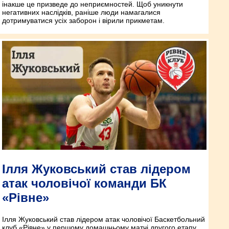
інакше це призведе до неприємностей. Щоб уникнути
негативних наслідків, раніше люди намагалися
дотримуватися усіх заборон і вірили прикметам.
Ілля Жуковський став лідером
атак чоловічої команди БК
«Рівне»
Ілля Жуковський став лідером атак чоловічої Баскетбольний
клуб «Рівне» у першому домашньому матчі другого етапу