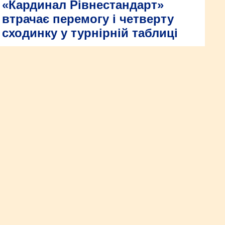
«Кардинал Рівнестандарт»
втрачає перемогу і четверту
сходинку у турнірній таблиці
Пропустивши гол практично разом із фінальною сиреною,
рівняни втрачають перемогу у домашньому поєдинку із
«Сумами». А разом із тим – четверту сходинку у турнірній
таблиці.