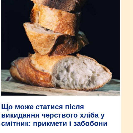
Що може статися після
викидання черствого хліба у
смітник: прикмети і забобони