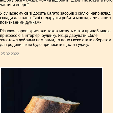
іншому разі у сусіда можна відібрати удачу і позбавити його
частини енергії.
У сучасному світі досить багато засобів з сіллю, наприклад,
склади для ванн. Такі подарунки робити можна, але лише з
позитивними думками.
Різнокольорові кристали також можуть стати привабливою
прикрасою в інтер’єрі будинку. Якщо дарувати «біле
золото» з добрими намірами, то воно може стати оберегом
для родини, який буде приносити щастя і удачу.
25.02.2022