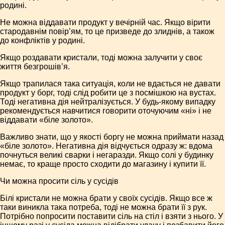
родині.
Не можна віддавати продукт у вечірній час. Якщо вірити
стародавнім повір’ям, то це призведе до злиднів, а також
до конфліктів у родині.
Якщо роздавати кристали, тоді можна залучити у своє
життя безгрошів’я.
Якщо трапилася така ситуація, коли не вдається не давати
продукт у борг, тоді слід робити це з посмішкою на вустах.
Тоді негативна дія нейтралізується. У будь-якому випадку
рекомендується навчитися говорити оточуючим «ні» і не
віддавати «біле золото».
Важливо знати, що у якості боргу не можна приймати назад
«біле золото». Негативна дія відчується одразу ж: вдома
почнуться великі сварки і негаразди. Якщо солі у будинку
немає, то краще просто сходити до магазину і купити її.
Чи можна просити сіль у сусідів
Білі кристали не можна брати у своїх сусідів. Якщо все ж
таки виникла така потреба, тоді не можна брати її з рук.
Потрібно попросити поставити сіль на стіл і взяти з нього. У