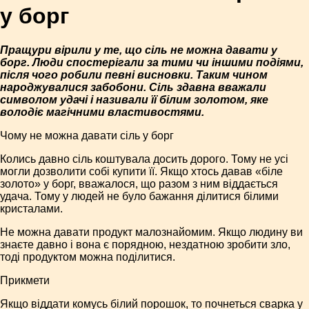
у борг
Пращури вірили у те, що сіль не можна давати у
борг. Люди спостерігали за тими чи іншими подіями,
після чого робили певні висновки. Таким чином
народжувалися забобони. Сіль здавна вважали
символом удачі і називали її білим золотом, яке
володіє магічними властивостями.
Чому не можна давати сіль у борг
Колись давно сіль коштувала досить дорого. Тому не усі
могли дозволити собі купити її. Якщо хтось давав «біле
золото» у борг, вважалося, що разом з ним віддається
удача. Тому у людей не було бажання ділитися білими
кристалами.
Не можна давати продукт малознайомим. Якщо людину ви
знаєте давно і вона є порядною, нездатною зробити зло,
тоді продуктом можна поділитися.
Прикмети
Якщо віддати комусь білий порошок, то почнеться сварка у