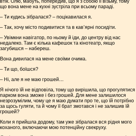
втік. Олю, мабуть, попередив, що я з собою її візьму, тому
що вона мене на кухні зустріла при всьому параді.
– Ти кудись зібралася? – поцікавилася я.
– Так, хочу місто подивитися та в кав’ярні посидіти.
– Увімкни навігатор, по ньому й іди, до центру від нас
недалеко. Там є кілька кафешок та кінотеатр, якщо
загубишся – набереш.
Вона дивилася на мене своїми очима.
– Ти що, боїшся?
– Ні, але я не маю грошей…
Я нічого їй не відповіла, тому що вирішила, що прогулятися
парком вона зможе і без грошей. Для мене залишилося
незрозумілим, чому це я маю думати про те, що їй потрібно
за щось гуляти, та й чому її брат змотався і не залишив їй
грошей?
Коли я прийшла додому, там уже зібралася вся рідня мого
коханого, включаючи мою потенційну свекруху.