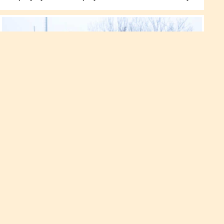
«Верес» здобуває перемогу у
заключній грі тренувального
збору!
Рівненський «Верес» обіграв казахстанський «Мактаарал» у