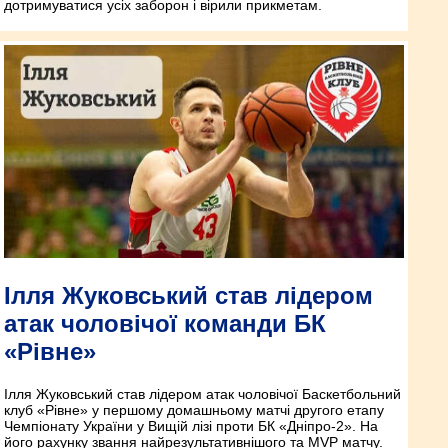
дотримуватися усіх заборон і вірили прикметам.
Ілля Жуковський став лідером
атак чоловічої команди БК
«Рівне»
Ілля Жуковський став лідером атак чоловічої Баскетбольний
клуб «Рівне» у першому домашньому матчі другого етапу
Чемпіонату України у Вищій лізі проти БК «Дніпро-2». На
його рахунку звання найрезультативнішого та MVP матчу.