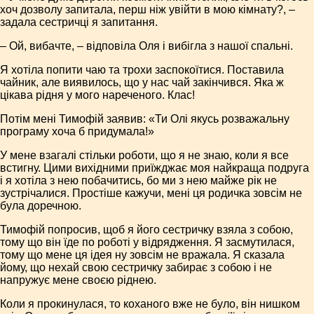
хоч дозволу запитала, перш ніж увійти в мою кімнату?, –
задала сестричці я запитання.
– Ой, вибачте, – відповіла Оля і вибігла з нашої спальні.
Я хотіла попити чаю та трохи заспокоїтися. Поставила
чайник, але виявилось, що у нас чай закінчився. Яка ж
цікава рідня у мого нареченого. Клас!
Потім мені Тимофій заявив: «Ти Олі якусь розважальну
програму хоча б придумала!»
У мене взагалі стільки роботи, що я не знаю, коли я все
встигну. Цими вихідними приїжджає моя найкраща подруга
і я хотіла з нею побачитись, бо ми з нею майже рік не
зустрічалися. Простіше кажучи, мені ця родичка зовсім не
була доречною.
Тимофій попросив, щоб я його сестричку взяла з собою,
тому що він їде по роботі у відрядження. Я засмутилася,
тому що мене ця ідея ну зовсім не вражала. Я сказала
йому, що нехай свою сестричку забирає з собою і не
напружує мене своєю ріднею.
Коли я прокинулася, то коханого вже не було, він нишком