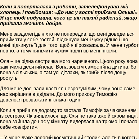
Коли я поверталася з роботи, зателефонував мій
хлопець і повідомив: «До нас у гості приїхала Олька!»
Я ще тоді подумала, чого це він такий радісний, якщо
приїхала значить добре.
Мене заздалегідь ніхто не попередив, що мені доведеться
приймати у себе гостей, підкинули мені чужу рідню і що
мені підкинуть її для того, щоб я її розважала. У мене турбот
повно, а тому няньчити чужих підлітків мені ніколи.
Оля – це рідна сестричка мого нареченого. Цього року вона
закінчила десятий клас. Вона зовсім самостійна дитина, бо
вона з сільських, а там усі дітлахи, як гриби після дощу
ростуть.
Для мене досі залишається незрозумілим, чому вона саме
нас вирішила відвідати. До мого приходу Тимофію
довелося розважати її кілька годин.
Коли я прийшла додому, то застала Тимофія за чаюванням
із сестрою. Як виявилося, що Оля не така вже й скромниця,
вона зайшла до нас у кімнату, видерлася на трюмо і почала
себе «селфити».
– У мене дуже дорогий косметичний столик, але ти в когось