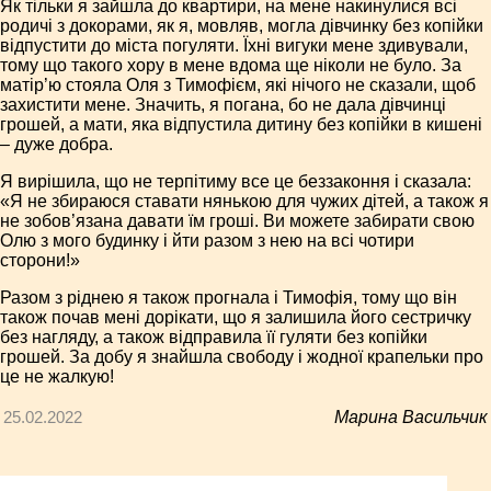
Як тільки я зайшла до квартири, на мене накинулися всі
родичі з докорами, як я, мовляв, могла дівчинку без копійки
відпустити до міста погуляти. Їхні вигуки мене здивували,
тому що такого хору в мене вдома ще ніколи не було. За
матір’ю стояла Оля з Тимофієм, які нічого не сказали, щоб
захистити мене. Значить, я погана, бо не дала дівчинці
грошей, а мати, яка відпустила дитину без копійки в кишені
– дуже добра.
Я вирішила, що не терпітиму все це беззаконня і сказала:
«Я не збираюся ставати нянькою для чужих дітей, а також я
не зобов’язана давати їм гроші. Ви можете забирати свою
Олю з мого будинку і йти разом з нею на всі чотири
сторони!»
Разом з ріднею я також прогнала і Тимофія, тому що він
також почав мені дорікати, що я залишила його сестричку
без нагляду, а також відправила її гуляти без копійки
грошей. За добу я знайшла свободу і жодної крапельки про
це не жалкую!
25.02.2022
Марина Васильчик