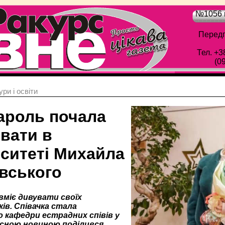
№1056 в
Передп
Тел. +3
(0
ри і освіти
Кароль почала
вати в
рситеті Михайла
вського
вміє дивувати своїх
ів. Співачка стала
ю кафедри естрадних співів у
існою новиною поділився