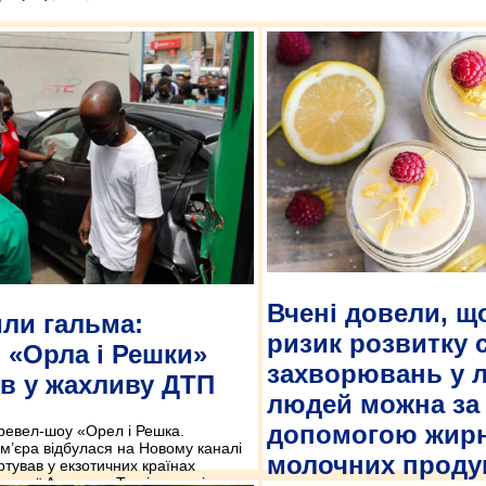
Вчені довели, щ
ли гальма:
ризик розвитку 
 «Орла і Решки»
захворювань у л
в у жахливу ДТП
людей можна за
допомогою жир
тревел-шоу «Орел і Решка.
м’єра відбулася на Новому каналі
молочних проду
ртував у екзотичних країнах
енної Америки. Та ніхто навіть