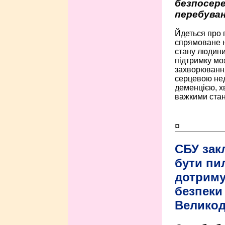
безпосере
перебуван
Йдеться про 
спрямоване н
стану людини 
підтримку мо
захворюванням
серцевою нед
деменцією, 
важкими стан
¤
СБУ зак
бути пи
дотриму
безпеки 
Велико