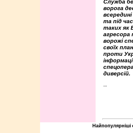
Служба бе
ворога де
всередині
та під час
таких як 
агресора 
ворожі сп
своїх пла
проти Укр
інформаці
спецопера
диверсій.
...
Найпопулярніші с