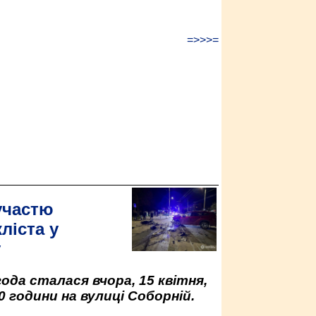
=>>>=
участю
ліста у
у
да сталася вчора, 15 квітня,
0 години на вулиці Соборній.