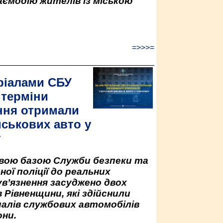
аємодію жителів із міською
=>>>=
ріалами СБУ
 терміни
ння отримали
йськових авто у
у
овою базою Служби безпеки та
ної поліції до реальних
ув’язнення засуджено двох
 Рівненщини, які здійснили
палів службових автомобілів
ни.