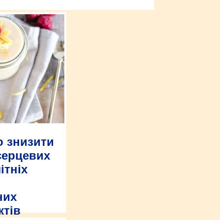
о знизити
серцевих
ітніх
них
ктів