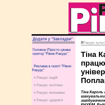
Додати у "Закладки"
#
Ракурс культу
Головна (Просто цікава
Тіна 
газета) "Рівне-Ракурс"
працю
Реклама в газеті "Рівне-
уніве
Ракурс"
¤ Ракурс подій
Попла
¤ Ракурс політики
Тіна Кароль 
¤ Ракурс економiки
шанувальник
¤ Ракурс здоров'я
завідувачко
КНУКіМ. Рад