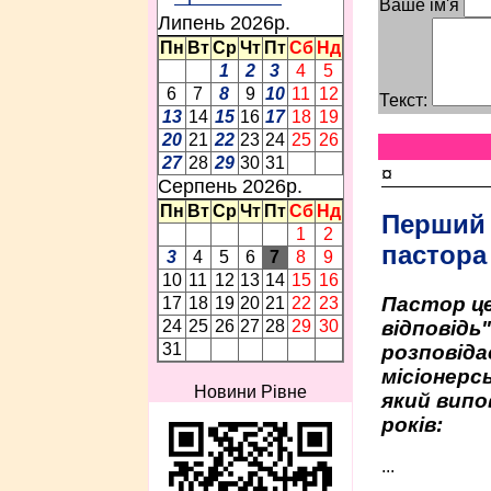
Ваше ім'я
Липень 2026p.
Пн
Вт
Ср
Чт
Пт
Сб
Нд
1
2
3
4
5
6
7
8
9
10
11
12
Текст:
13
14
15
16
17
18
19
20
21
22
23
24
25
26
27
28
29
30
31
¤
Серпень 2026p.
Пн
Вт
Ср
Чт
Пт
Сб
Нд
Перший
1
2
пастора
3
4
5
6
7
8
9
10
11
12
13
14
15
16
Пастор це
17
18
19
20
21
22
23
відповідь
24
25
26
27
28
29
30
31
розповіда
місіонерсь
Новини Рівне
який випо
років:
...