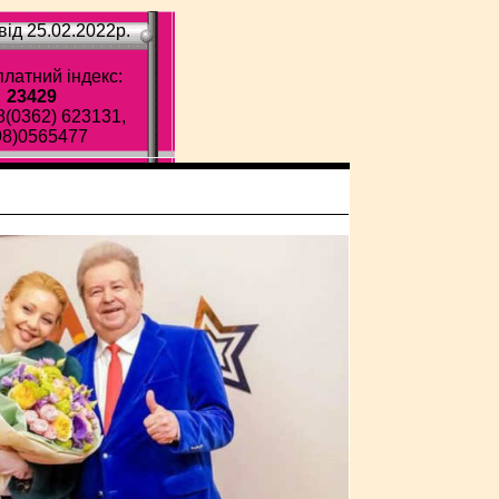
ід 25.02.2022p.
латний індекс:
23429
8(0362) 623131,
98)0565477