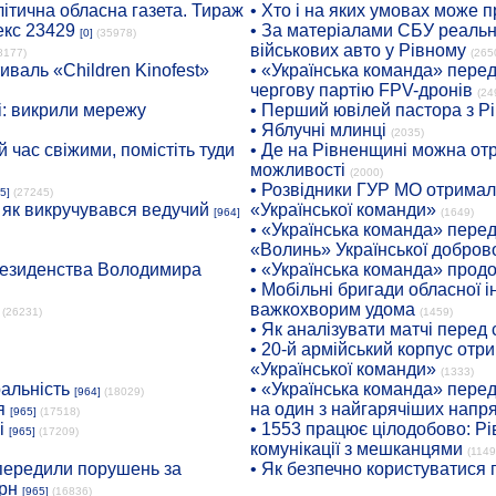
ітична обласна газета. Тираж
• Хто і на яких умовах може п
екс 23429
• За матеріалами СБУ реальні
[0]
(35978)
військових авто у Рівному
8177)
(265
иваль «Children Kinofest»
• «Українська команда» пере
чергову партію FPV-дронів
(24
: викрили мережу
• Перший ювілей пастора з Р
• Яблучні млинці
(2035)
 час свіжими, помістіть туди
• Де на Рівненщині можна отр
можливості
(2000)
• Розвідники ГУР МО отримали
5]
(27245)
: як викручувався ведучий
«Української команди»
[964]
(1649)
• «Українська команда» пере
«Волинь» Української доброво
президенства Володимира
• «Українська команда» про
• Мобільні бригади обласної 
важкохворим удома
(26231)
(1459)
• Як аналізувати матчі перед
• 20-й армійський корпус от
«Української команди»
(1333)
ральність
• «Українська команда» пере
[964]
(18029)
я
на один з найгарячіших напр
[965]
(17518)
і
• 1553 працює цілодобово: Рі
[965]
(17209)
комунікації з мешканцями
(1149
опередили порушень за
• Як безпечно користуватися
рн
[965]
(16836)