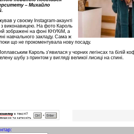
ерситету – Михайло
.
кував у своєму Instagram-акаунті
и з виконавицею. На фото Кароль
ий зображені на фоні КНУКіМ, а
ні навчального закладу. Сама ж
 поки що не прокоментувала нову посаду.
 Поплавським Кароль з’явилася у чорних легінсах та білій коф
елену шубу з принтом у вигляді великої лисиці на спині.
нтар: