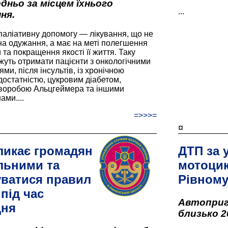
дньо за місцем їхнього
...
ня.
паліативну допомогу — лікування, що не
а одужання, а має на меті полегшення
та покращення якості її життя. Таку
жуть отримати пацієнти з онкологічними
и, після інсультів, із хронічною
остатністю, цукровим діабетом,
хворобою Альцгеймера та іншими
ами....
=>>>=
¤
ликає громадян
ДТП за 
льними та
мотоцик
ватися правил
Рівном
під час
Автоприго
дня
близько 2