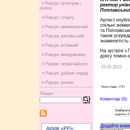
¤ Ракурс культури і
ректор унів
освіти
Поплавський
¤ Ракурс спорту
Артист опублі
спільні знімк
¤ Ракурс кримінальний
та Поплавськ
також усереди
¤ Ракурс житейський
знаменитість
¤ Ракурс інтимний
На зустрічі з
¤ Ракурс мандрівника
довгу темно-з
¤ Ракурс незвичайного
25.02.2022
¤ Ракурс добрих порад
¤ Ракурс розваг
Переглядів: 1737
Пошук
Коментарі (0):
Додайте коме
Архів «РР»: