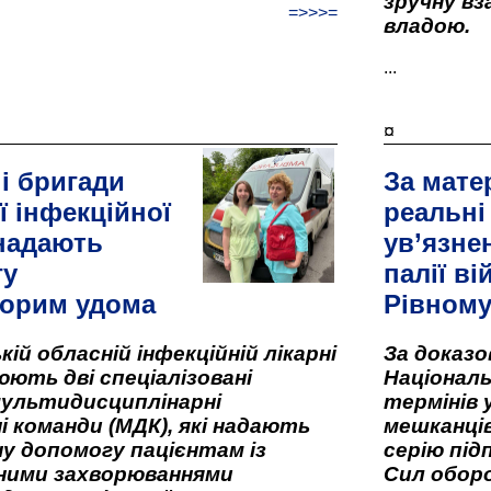
зручну вз
=>>>=
владою.
...
¤
і бригади
За мате
ї інфекційної
реальні
 надають
ув’язне
гу
палії ві
орим удома
Рівном
кій обласній інфекційній лікарні
За доказ
ють дві спеціалізовані
Національ
мультидисциплінарні
термінів 
і команди (МДК), які надають
мешканців
у допомогу пацієнтам із
серію під
вними захворюваннями
Сил оборо