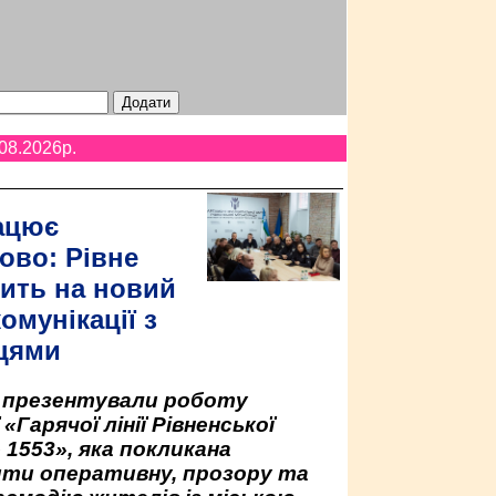
08.2026p.
ацює
ово: Рівне
ить на новий
омунікації з
цями
у презентували роботу
«Гарячої лінії Рівненської
 1553», яка покликана
ити оперативну, прозору та