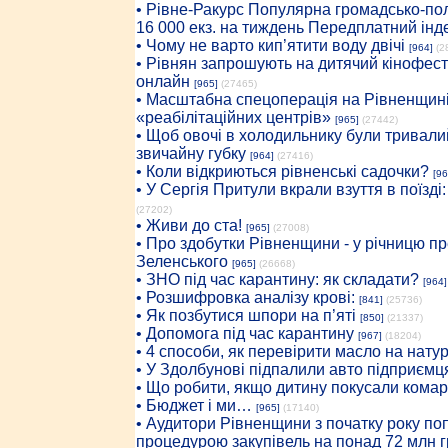
• Рiвне-Ракурс Популярна громадсько-пол
16 000 екз. на тиждень Передплатний інд
• Чому не варто кип’ятити воду двічі
[964]
(2
• Рівнян запрошують на дитячий кінофест
онлайн
[965]
(27465)
• Масштабна спецоперація на Рівненщині
«реабілітаційних центрів»
[965]
(27442)
• Щоб овочі в холодильнику були тривалий
звичайну губку
[964]
(27416)
• Коли відкриються рівненські садочки?
[96
• У Сергія Притули вкрали взуття в поїзді
(27202)
• Живи до ста!
[965]
(27008)
• Про здобутки Рівненщини - у річницю 
Зеленського
[965]
(26668)
• ЗНО під час карантину: як складати?
[964]
• Розшифровка аналізу крові:
[841]
(25736)
• Як позбутися шпори на п’яті
[850]
(21337)
• Допомога під час карантину
[967]
(18204)
• 4 способи, як перевірити масло на нату
• У Здолбунові підпалили авто підприємц
• Що робити, якщо дитину покусали комар
• Бюджет і ми…
[965]
(17140)
• Аудитори Рівненщини з початку року п
процедурою закупівель на понад 72 млн г