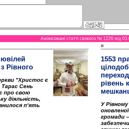
Анонсовані статті свіжого № 1226 від 03.
¤
 ювілей
1553 пр
 з Рівного
цілодоб
переход
ркви "Христос є
рівень к
" Тарас Сень
мешкан
є про свою
ку діяльність,
У Рівном
внилося п'ять
оновленої 
громади –
забезпеч