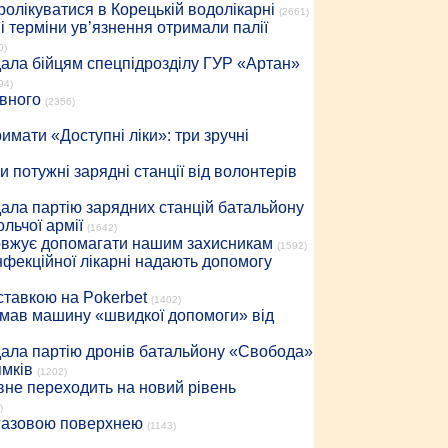
ролікуватися в Корецькій водолікарні
(2661)
 терміни ув’язнення отримали палії
0)
дала бійцям спецпідрозділу ГУР «Артан»
94)
івного
(2356)
имати «Доступні ліки»: три зручні
 потужні зарядні станції від волонтерів
дала партію зарядних станцій батальйону
льчої армії
(1642)
довжує допомагати нашим захисникам
(1592)
інфекційної лікарні надають допомогу
 ставкою на Pokerbet
(1402)
римав машину «швидкої допомоги» від
дала партію дронів батальйону «Свобода»
ямків
(1202)
вне переходить на новий рівень
)
 газовою поверхнею
(1143)