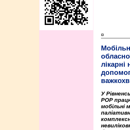
¤
Мобільн
обласно
лікарні
допомо
важкохв
У Рівненсь
РОР працю
мобільні 
паліативн
комплексн
невиліко