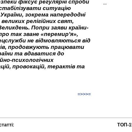
зпеки фіксує регулярні спроби
...
стабілізувати ситуацію
 України, зокрема напередодні
 великих релігійних свят,
Великдень. Попри заяви країни-
про так зване «перемир’я»,
ецслужби не відмовляються від
нів, продовжують працювати
аїни та вдаватися до
йно-психологічних
цій, провокацій, терактів та
=>>>=
татті:
ТОП-1