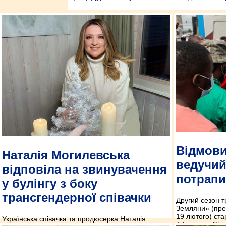
Відмови
Наталія Могилевська
ведучий
відповіла на звинувачення
потрапи
у булінгу з боку
трансгендерної співачки
Другий сезон 
Земляни» (пре
19 лютого) ста
Українська співачка та продюсерка Наталія
Африки та Півд