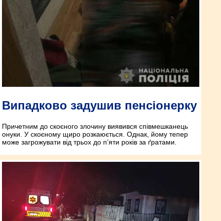
Випадково задушив пенсіонерку
Причетним до скоєного злочину виявився співмешканець
онуки. У скоєному щиро розкаюється. Однак, йому тепер
може загрожувати від трьох до п’яти років за ґратами.