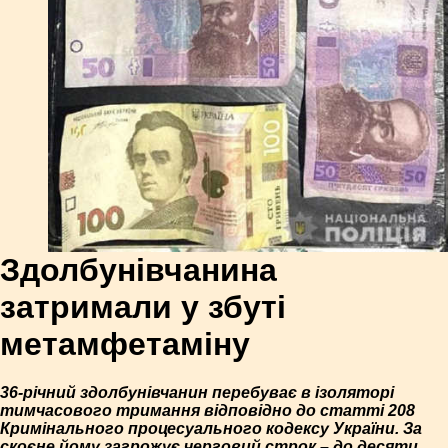
Здолбунівчанина
затримали у збуті
метамфетаміну
36-річний здолбунівчанин перебуває в ізоляторі
тимчасового тримання відповідно до статті 208
Кримінального процесуального кодексу України. За
скоєне йому загрожує черговий строк – до десяти