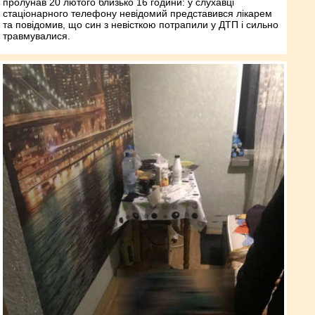
пролунав 20 лютого близько 16 години: у слухавці
стаціонарного телефону невідомий представився лікарем
та повідомив, що син з невісткою потрапили у ДТП і сильно
травмувалися.