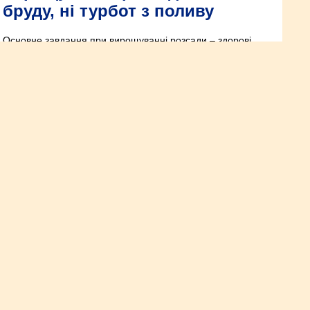
бруду, ні турбот з поливу
Основне завдання при вирощуванні розсади – здорові
рослини з розвиненою кореневою системою. Деяким
саджанцям в процесі росту потрібна пікіровка, іншим –
пересадка, і, щоб допомогти і тим і іншим, можна
спробувати нетрадиційний вид посадки.