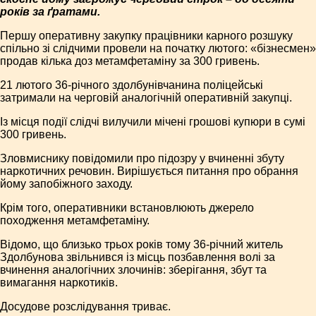
років за ґратами.
Першу оперативну закупку працівники карного розшуку
спільно зі слідчими провели на початку лютого: «бізнесмен»
продав кілька доз метамфетаміну за 300 гривень.
21 лютого 36-річного здолбунівчанина поліцейські
затримали на черговій аналогічній оперативній закупці.
Із місця події слідчі вилучили мічені грошові купюри в сумі
300 гривень.
Зловмиснику повідомили про підозру у вчиненні збуту
наркотичних речовин. Вирішується питання про обрання
йому запобіжного заходу.
Крім того, оперативники встановлюють джерело
походження метамфетаміну.
Відомо, що близько трьох років тому 36-річний житель
Здолбунова звільнився із місць позбавлення волі за
вчинення аналогічних злочинів: зберігання, збут та
вимагання наркотиків.
Досудове розслідування триває.