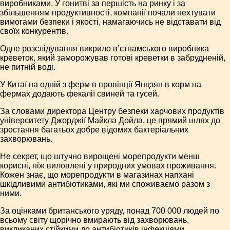
виробниками. У гонитві за першість на ринку і за
збільшенням продуктивності, компанії почали нехтувати
вимогами безпеки і якості, намагаючись не відставати від
своїх конкурентів.
Одне розслідування викрило в’єтнам­ського виробника
креветок, який заморожував готові креветки в забрудненій,
не питній воді.
У Китаї на одній з ферм в провінції Янцзян в корм на
фермах додають фекалії свиней та гусей.
За словами директора Центру безпеки харчових продуктів
університету Джорджії Майкла Дойла, це прямий шлях до
зростання багатьох добре відомих бактеріальних
захворювань.
Не секрет, що штучно вирощені морепродукти менш
корисні, ніж виловлені у природних умовах проживання.
Кожен знає, що морепродукти в магазинах напхані
шкідливими антибіотиками, які ми споживаємо разом з
ними.
За оцінками британського уряду, понад 700 000 людей по
всьому світу щорічно вмирають від захворювань,
викликаних стійкими до антибіотиків інфекціями.