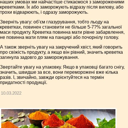
наших умовах ми найчастіше стикаємося з замороженими
креветками. Їх або заморожують відразу після вилову, або
трохи відварюють, і одразу заморожують.
Зверніть увагу: об’єм глазурування, тобто льоду на
креветках, повинен становити не більше 5-7?% загальної
маси продукту. Креветка повинна мати рівне забарвлення,
не повинна мати плям на панцирі або почорнілу голову.
А також зверніть увагу на закручений хвіст, який говорить
про свіжість продукту, а якщо він рівний, значить креветка
загинула задовго до заморожування.
Звертайте увагу на упаковку. Якщо в упаковці багато снігу,
значить, швидше за все, вони переморожені вже кілька
разів. І, звичайно, завжди орієнтуйтеся на термін
придатності продукції.
10.03.2022