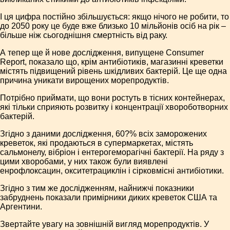
І ця цифра постійно збільшується: якщо нічого не робити, то
до 2050 року це буде вже близько 10 мільйонів осіб на рік –
більше ніж сьогоднішня смертність від раку.
А тепер ще й нове дослідження, випущене Consumer
Report, показало що, крім антибіотиків, магазинні креветки
містять підвищений рівень шкідливих бактерій. Це ще одна
причина уникати вирощених морепродуктів.
Потрібно приймати, що вони ростуть в тісних контейнерах,
які тільки сприяють розвитку і концентрації хвороботворних
бактерій.
Згідно з даними дослідження, 60?% всіх заморожених
креветок, які продаються в супермаркетах, містять
сальмонелу, вібріон і ентерогеморагічні бактерії. На ряду з
цими хворобами, у них також були виявлені
енрофлоксацин, окситетрациклін і сірковмісні антибіотики.
Згідно з тим же дослідженням, найнижчі показники
забруднень показали примірники диких креветок США та
Аргентини.
Звертайте увагу на зовнішній вигляд морепродуктів. У