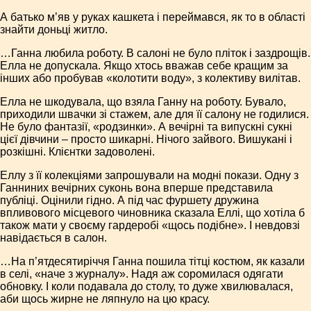
А батько м’яв у руках кашкета і переймався, як то в області
знайти доньці житло.
…Ганна любила роботу. В салоні не було пліток і заздрощів.
Елла не допускала. Якщо хтось вважав себе кращим за
інших або пробував «колотити воду», з колективу вилітав.
Елла не шкодувала, що взяла Ганну на роботу. Бувало,
приходили швачки зі стажем, але для її салону не годилися.
Не було фантазії, «родзинки». А вечірні та випускні сукні
цієї дівчини – просто шикарні. Нічого зайвого. Вишукані і
розкішні. Клієнтки задоволені.
Еллу з її колекціями запрошували на модні покази. Одну з
Ганниних вечірних суконь вона вперше представила
публіці. Оцінили гідно. А під час фуршету дружина
впливового місцевого чиновника сказала Еллі, що хотіла б
також мати у своєму гардеробі «щось подібне». І невдовзі
навідається в салон.
…На п’ятдесятиріччя Ганна пошила тітці костюм, як казали
в селі, «наче з журналу». Надя аж соромилася одягати
обновку. І коли подавала до столу, то дуже хвилювалася,
аби щось жирне не ляпнуло на цю красу.