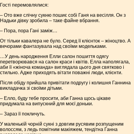
Гості перемовлялися:
– Ото вже слічну сукню пошиє собі Ганя на весілля. Он з
Надь­ки дівку зробила – таке файне вбрання.
– Пора, пора Гані заміж…
От тільки кавалера не було. Серед її клієнток – жіноцтво. А
вечорами фантазувала над своїми модельками.
…У день народження Елли салон пошиття одягу
перетворювався на салон краси і квітів. Елла наполягала,
аби її «жіноча команда» виглядала цього дня святково і
стильно. Адже приходять вітати поважні люди, клієнти.
Після обіду прийшла привітати подругу і колишня Ганнина
викладачка зі своїми дітьми.
– Елло, буду тебе просити, аби Ганна щось цікаве
придумала на випускний для моєї доньки.
– Зараз її покличуть.
У маленькій чорній сукні з довгим русявим розпущеним
волоссям, з ледь помітним макіяжем, тендітна Ганна