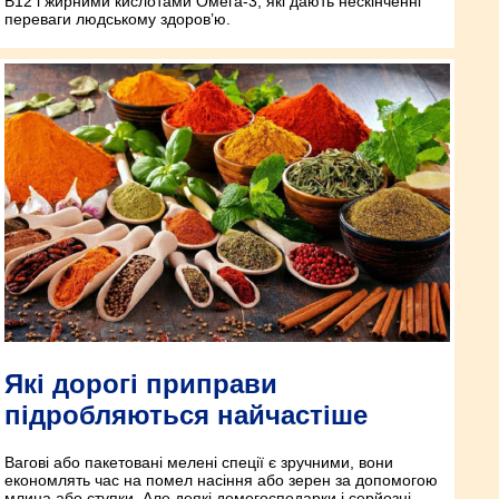
B12 і жирними кислотами Омега-3, які дають нескінченні
переваги людському здоров’ю.
Які дорогі приправи
підробляються найчастіше
Вагові або пакетовані мелені спеції є зручними, вони
економлять час на помел насіння або зерен за допомогою
млина або ступки. Але деякі домогосподарки і серйозні