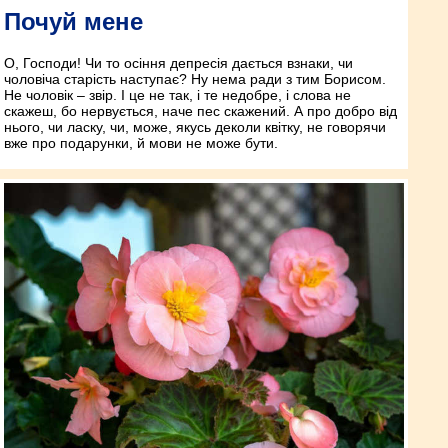
Почуй мене
О, Господи! Чи то осіння депресія дається взнаки, чи
чоловіча старість наступає? Ну нема ради з тим Борисом.
Не чоловік – звір. І це не так, і те недобре, і слова не
скажеш, бо нервується, наче пес скажений. А про добро від
нього, чи ласку, чи, може, якусь деколи квітку, не говорячи
вже про подарунки, й мови не може бути.