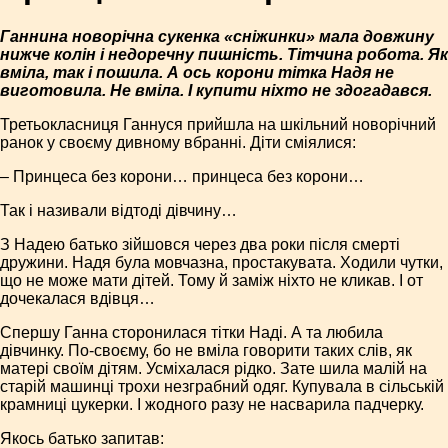
Ганнина новорічна сукенка «сніжинки» мала довжину
нижче колін і недоречну пишність. Тітчина робота. Як
вміла, так і пошила. А ось корони тітка Надя не
виготовила. Не вміла. І купити ніхто не здогадався.
Третьокласниця Ганнуся прийшла на шкільний новорічний
ранок у своєму дивному вбранні. Діти сміялися:
– Принцеса без корони… принцеса без корони…
Так і називали відтоді дівчину…
З Надею батько зійшовся через два роки після смерті
дружини. Надя була мовчазна, простакувата. Ходили чутки,
що не може мати дітей. Тому й заміж ніхто не кликав. І от
дочекалася вдівця…
Спершу Ганна сторонилася тітки Наді. А та любила
дівчинку. По-своєму, бо не вміла говорити таких слів, як
матері своїм дітям. Усміхалася рідко. Зате шила малій на
старій машинці трохи незграбний одяг. Купувала в сільській
крамниці цукерки. І жодного разу не насварила падчерку.
Якось батько запитав: