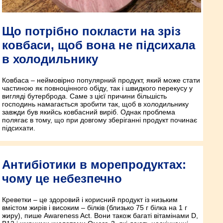
Що потрібно покласти на зріз
ковбаси, щоб вона не підсихала
в холодильнику
Ковбаса – неймовірно популярний продукт, який може стати
частиною як повноцінного обіду, так і швидкого перекусу у
вигляді бутерброда. Саме з цієї причини більшість
господинь намагається зробити так, щоб в холодильнику
завжди був якийсь ковбасний виріб. Однак проблема
полягає в тому, що при довгому зберіганні продукт починає
підсихати.
Антибіотики в морепродуктах:
чому це небезпечно
Креветки – це здоровий і корисний продукт із низьким
вмістом жирів і високим – білків (близько 75 г білка на 1 г
жиру), пише Awareness Act. Вони також багаті вітамінами D,