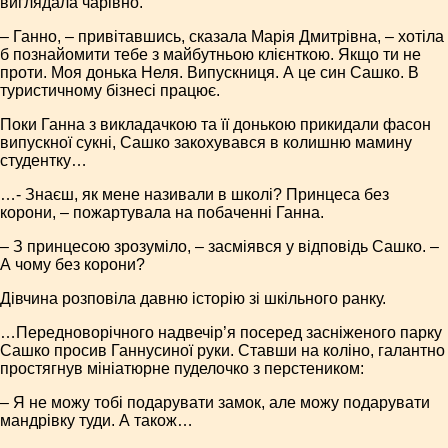
виглядала чарівно.
– Ганно, – привітавшись, сказала Марія Дмитрівна, – хотіла
б познайомити тебе з майбутньою клієнткою. Якщо ти не
проти. Моя донька Неля. Випускниця. А це син Сашко. В
туристичному бізнесі працює.
Поки Ганна з викладачкою та її донькою прикидали фасон
випускної сукні, Сашко закохувався в колишню мамину
студентку…
…- Знаєш, як мене називали в школі? Принцеса без
корони, – пожартувала на побаченні Ганна.
– З принцесою зрозуміло, – засміявся у відповідь Сашко. –
А чому без корони?
Дівчина розповіла давню історію зі шкільного ранку.
…Передноворічного над­вечір’я посеред засніженого парку
Сашко просив Ганнусиної руки. Ставши на коліно, галантно
простягнув мініатюрне пуделочко з перстеником:
– Я не можу тобі подарувати замок, але можу подарувати
мандрівку туди. А також…