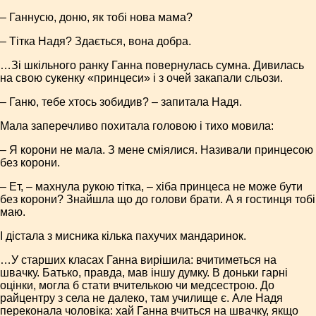
– Ганнусю, доню, як тобі нова мама?
– Тітка Надя? Здається, вона добра.
…Зі шкільного ранку Ганна повернулась сумна. Дивилась
на свою сукенку «принцеси» і з очей закапали сльози.
– Ганю, тебе хтось зобидив? – запитала Надя.
Мала заперечливо похитала головою і тихо мовила:
– Я корони не мала. З мене сміялися. Називали принцесою
без корони.
– Ет, – махнула рукою тітка, – хіба принцеса не може бути
без корони? Знайшла що до голови брати. А я гостинця тобі
маю.
І дістала з мисника кілька пахучих мандаринок.
…У старших класах Ганна вирішила: вчитиметься на
швачку. Батько, правда, мав іншу думку. В доньки гарні
оцінки, могла б стати вчителькою чи медсестрою. До
райцентру з села не далеко, там училище є. Але Надя
переконала чоловіка: хай Ганна вчиться на швачку, якщо