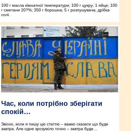
100 г масла кімнатної температури; 100 г цукру; 1 яйце; 100
г сметани 20?%; 350 г борошна; 5 г розпушувача; дрібка
солі.
Час, коли потрібно зберігати
спокій…
Звісно, коли я пишу цю статтю – важко сказати що буде
завтра. Але одне зрозуміло точно – завтра буде…