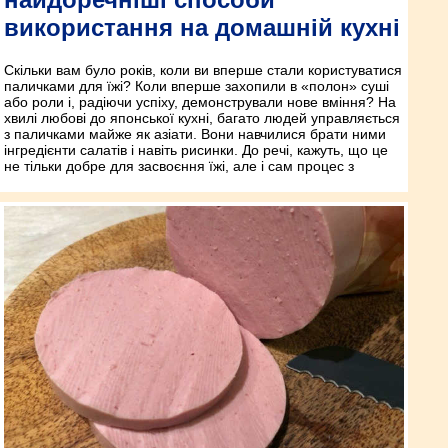
використання на домашній кухні
Скільки вам було років, коли ви вперше стали користуватися
паличками для їжі? Коли вперше захопили в «полон» суші
або роли і, радіючи успіху, демонстрували нове вміння? На
хвилі любові до японської кухні, багато людей управляється
з паличками майже як азіати. Вони навчилися брати ними
інгредієнти салатів і навіть рисинки. До речі, кажуть, що це
не тільки добре для засвоєння їжі, але і сам процес з