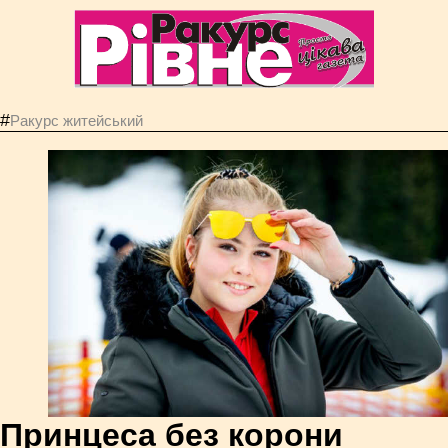
#
Ракурс житейський
Принцеса без корони