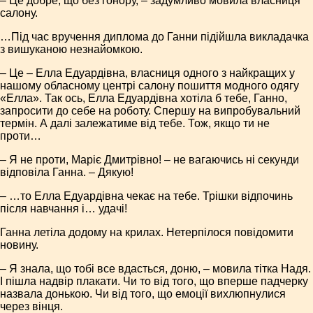
– Це добре, що без гонору, – задумливо мовила власниця
салону.
…Під час вручення диплома до Ганни підійшла викладачка
з вишуканою незнайомкою.
– Це – Елла Едуардівна, власниця одного з найкращих у
нашому обласному центрі салону пошиття модного одягу
«Елла». Так ось, Елла Едуардівна хотіла б тебе, Ганно,
запросити до себе на роботу. Спершу на випробувальний
термін. А далі залежатиме від тебе. Тож, якщо ти не
проти…
– Я не проти, Маріє Дмитрівно! – не вагаючись ні секунди
відповіла Ганна. – Дякую!
– …то Елла Едуардівна чекає на тебе. Трішки відпочинь
після навчання і… удачі!
Ганна летіла додому на крилах. Нетерпілося повідомити
новину.
– Я знала, що тобі все вдасться, доню, – мовила тітка Надя.
І пішла надвір плакати. Чи то від того, що вперше падчерку
назвала донькою. Чи від того, що емоції вихлюпнулися
через вінця.