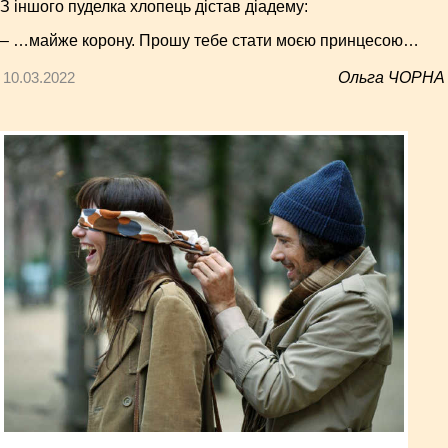
З іншого пуделка хлопець дістав діадему:
– …майже корону. Прошу тебе стати моєю принцесою…
10.03.2022
Ольга ЧОРНА