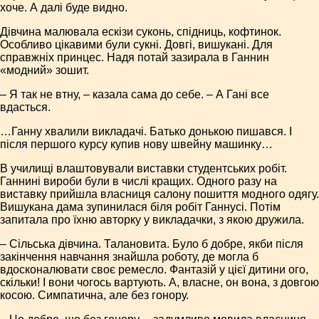
хоче. А далі буде видно.
Дівчина малювала ескізи суконь, спідниць, кофтинок.
Особливо цікавими були сукні. Довгі, вишукані. Для
справжніх принцес. Надя потай зазирала в Ганнин
«модний» зошит.
– Я так не втну, – казала сама до себе. – А Гані все
вдасться.
…Ганну хвалили викладачі. Батько донькою пишався. І
після першого курсу купив нову швейну машинку…
В училищі влаштовували виставки студентських робіт.
Ганнині вироби були в числі кращих. Одного разу на
виставку прийшла власниця салону пошиття модного одягу.
Вишукана дама зупинилася біля робіт Ганнусі. Потім
запитала про їхню авторку у викладачки, з якою дружила.
– Сільська дівчина. Талановита. Було б добре, якби після
закінчення навчання знайшла роботу, де могла б
вдосконалювати своє ремесло. Фантазій у цієї дитини ого,
скільки! І вони чогось вартують. А, власне, он вона, з довгою
косою. Симпатична, але без гонору.