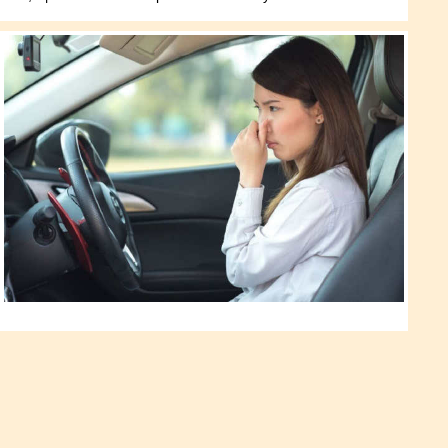
Чому у машині може виникати
неприємний запах і як з цим
впоратися
Поширені причини появи неприємного запаху у салоні