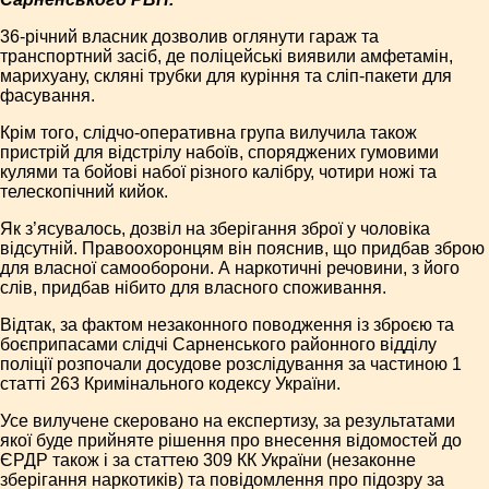
36-річний власник дозволив оглянути гараж та
транспортний засіб, де поліцейські виявили амфетамін,
марихуану, скляні трубки для куріння та сліп-пакети для
фасування.
Крім того, слідчо-оперативна група вилучила також
пристрій для відстрілу набоїв, споряджених гумовими
кулями та бойові набої різного калібру, чотири ножі та
телескопічний кийок.
Як з’ясувалось, дозвіл на зберігання зброї у чоловіка
відсутній. Правоохоронцям він пояснив, що придбав зброю
для власної самооборони. А наркотичні речовини, з його
слів, придбав нібито для власного споживання.
Відтак, за фактом незаконного поводження із зброєю та
боєприпасами слідчі Сарненського районного відділу
поліції розпочали досудове розслідування за частиною 1
статті 263 Кримінального кодексу України.
Усе вилучене скеровано на експертизу, за результатами
якої буде прийняте рішення про внесення відомостей до
ЄРДР також і за статтею 309 КК України (незаконне
зберігання наркотиків) та повідомлення про підозру за