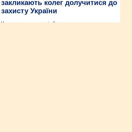
закликають колег долучитися до
захисту України
Це питання напередодні обговорили представники
Рівненської обласної організації ГО «Асоціація ветеранів
МВС України» із начальником ГУНП в Рівненській області
Зламалася котушка
запалювання: