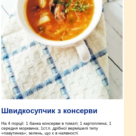
Швидкосупчик з консерви
На 4 порції: 1 банка консерви в томаті; 1 картоплина; 1
середня морквина; 1ст.л. дрібної вермішелі типу
«павутинка»; зелень, що є в наявності.