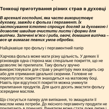
Тонкощі приготування різних страв в духовці
В арсеналі господині, яка часто використовує
духовку, завжди є фольга і пергамент. Їх
застосування істотно спрощує догляд за духовкою і
дозволяє швидше очистити листи і форми для
випічки. Запечені м’ясо і риба, овочі, домашня випічка –
все це вимагає певних умов обробки.
Найцікавіше про фольгу і пергаментний папір
Харчова фольга може мати різну щільність. У деяких її
різновидів одна сторона має спеціальне покриття, що не
дозволяє їжі прилипати. Таку фольгу зручно
використовувати для страв у рецептуру яких входить сир
або для отримання ідеальної скоринки. Головне не
переплутати: покриття знаходиться на матовому боці.
Навіть при відсутності покриття можна уникнути
прилипання продуктів. Для цього досить змастити фольгу
зсередини маслом.
Що стосується паперу для випікання, то змащувати її
маслом нема потреби. До якісного пергаменту продукти не
прилипають в принципі. Винятком може стати дуже липке і