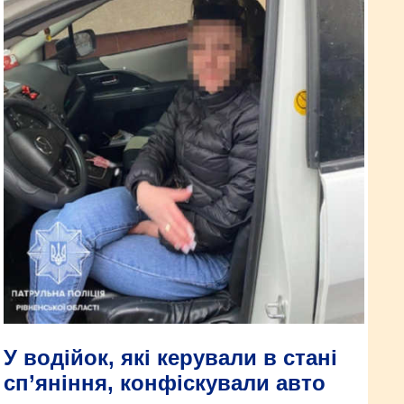
У водійок, які керували в стані
сп’яніння, конфіскували авто