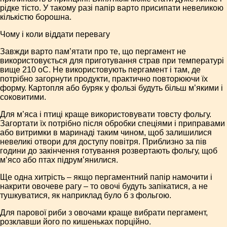
рідке тісто. У такому разі папір варто присипати невеликою
кількістю борошна.
Чому і коли віддати перевагу
Завжди варто пам’ятати про те, що пергамент не
використовується для приготування страв при температурі
вище 210 оС. Не використовують пергамент і там, де
потрібно загорнути продукти, практично повторюючи їх
форму. Картопля або буряк у фользі будуть більш м’якими і
соковитими.
Для м’яса і птиці краще використовувати товсту фольгу.
Загортати їх потрібно після обробки спеціями і приправами
або витримки в маринаді таким чином, щоб залишилися
невеликі отвори для доступу повітря. Приблизно за пів
години до закінчення готування розвертають фольгу, щоб
м’ясо або птах підрум’янилися.
Ще одна хитрість – якщо пергаментний папір намочити і
накрити овочеве рагу – то овочі будуть запікатися, а не
тушкуватися, як наприклад було б з фольгою.
Для парової риби з овочами краще вибрати пергамент,
розклавши його по кишеньках порційно.