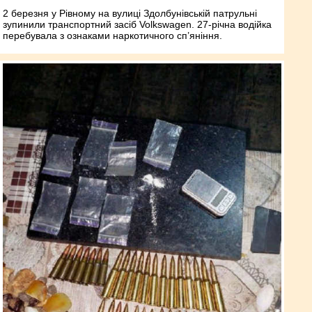
2 березня у Рівному на вулиці Здолбунівській патрульні
зупинили транспортний засіб Volkswagen. 27-річна водійка
перебувала з ознаками наркотичного сп’яніння.