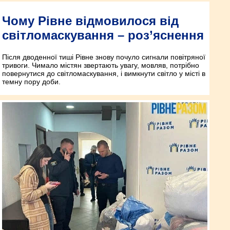
Чому Рівне відмовилося від
світломаскування – роз’яснення
Після дводенної тиші Рівне знову почуло сигнали повітряної
тривоги. Чимало містян звертають увагу, мовляв, потрібно
повернутися до світломаскування, і вимкнути світло у місті в
темну пору доби.