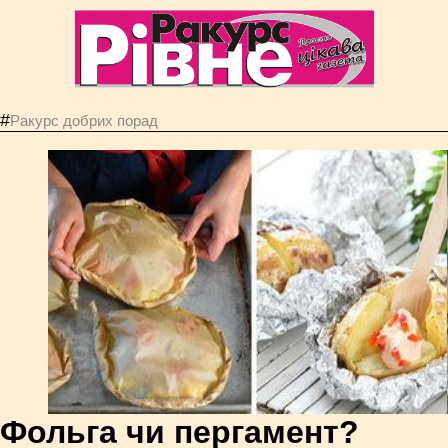
#
Ракурс добрих порад
Фольга чи пергамент?