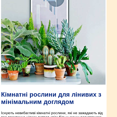
Кімнатні рослини для лінивих з
мінімальним доглядом
Існують невибагливі кімнатні рослини, які не зажадають від