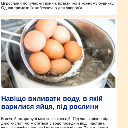
Ці рослини популярні і вони є практично в кожному будинку.
Однак тримати їх небезпечно для здоров’я.
Навіщо виливати воду, в якій
варилися яйця, під рослини
В яєчній шкаралупі міститься кальцій. Під час варіння під
дією кислот, які містяться у водопровідній воді, частина
кальцію вивільняється і потрапляє в рідину. Таким чином