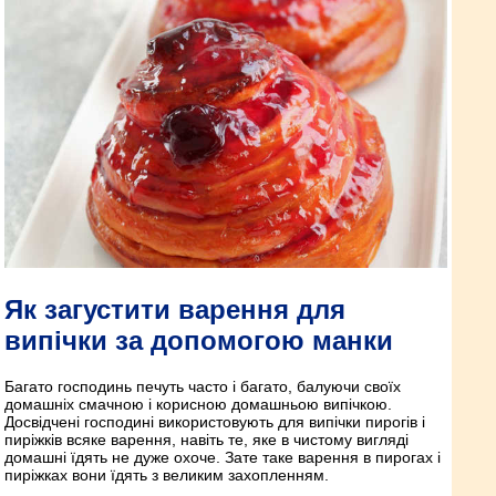
Як загустити варення для
випічки за допомогою манки
Багато господинь печуть часто і багато, балуючи своїх
домашніх смачною і корисною домашньою випічкою.
Досвідчені господині використовують для випічки пирогів і
пиріжків всяке варення, навіть те, яке в чистому вигляді
домашні їдять не дуже охоче. Зате таке варення в пирогах і
пиріжках вони їдять з великим захопленням.