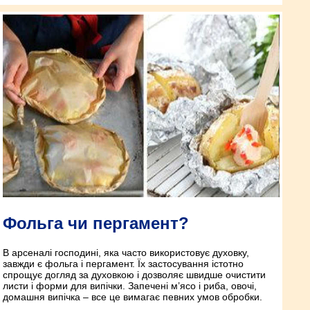
Фольга чи пергамент?
В арсеналі господині, яка часто використовує духовку,
завжди є фольга і пергамент. Їх застосування істотно
спрощує догляд за духовкою і дозволяє швидше очистити
листи і форми для випічки. Запечені м’ясо і риба, овочі,
домашня випічка – все це вимагає певних умов обробки.