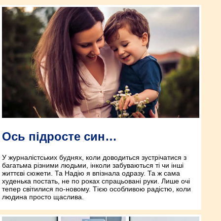
Ось підросте син…
У журналістських буднях, коли доводиться зустрічатися з
багатьма різними людьми, інколи забуваються ті чи інші
життєві сюжети. Та Надію я впізнала одразу. Та ж сама
худенька постать, не по роках спрацьовані руки. Лише очі
тепер світилися по-новому. Тією особливою радістю, коли
людина просто щаслива.