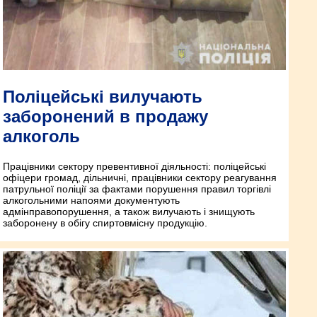
Поліцейські вилучають
заборонений в продажу
алкоголь
Працівники сектору превентивної діяльності: поліцейські
офіцери громад, дільничні, працівники сектору реагування
патрульної поліції за фактами порушення правил торгівлі
алкогольними напоями документують
адмінправопорушення, а також вилучають і знищують
заборонену в обігу спиртовмісну продукцію.