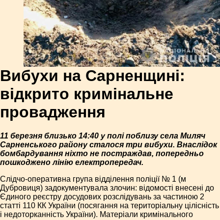
Вибухи на Сарненщині:
відкрито кримінальне
провадження
11 березня близько 14:40 у полі поблизу села Миляч
Сарненського району сталося три вибухи. Внаслідок
бомбардування ніхто не постраждав, попередньо
пошкоджено лінію електропередач.
Слідчо-оперативна група відділення поліції № 1 (м
Дубровиця) задокументувала злочин: відомості внесені до
Єдиного реєстру досудових розслідувань за частиною 2
статті 110 КК України (посягання на територіальну цілісність
і недоторканність України). Матеріали кримінального