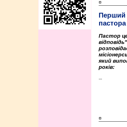
¤
Перший
пастора
Пастор це
відповідь
розповіда
місіонерсь
який випо
років:
...
¤