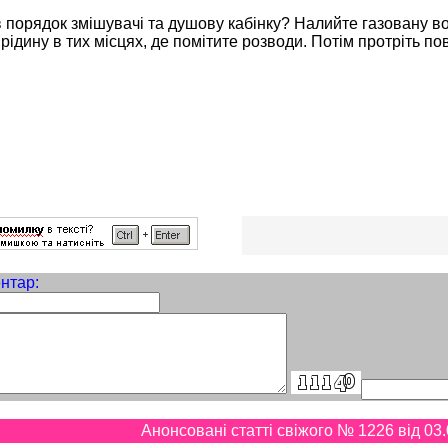
 порядок змішувачі та душову кабінку? Налийте газовану во
рідину в тих місцях, де помітите розводи. Потім протріть п
нтар:
Анонсовані статті свіжого № 1226 від 03.