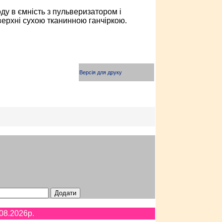
ду в ємність з пульверизатором і
оверхні сухою тканинною ганчіркою.
Версія для друку
08.2026p.