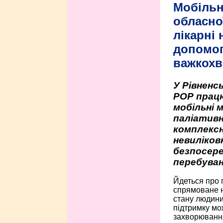
Мобільн
обласно
лікарні
допомо
важкохв
У Рівненсь
РОР працю
мобільні 
паліативн
комплексн
невиліко
безпосере
перебуван
Йдеться про 
спрямоване н
стану людини 
підтримку мо
захворюванням