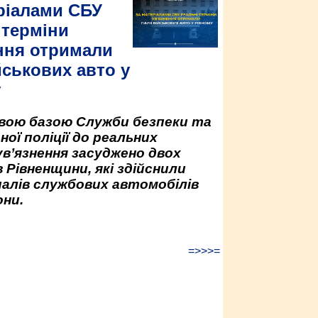
ріалами СБУ
 терміни
ння отримали
йськових авто у
у
овою базою Служби безпеки та
ної поліції до реальних
ув’язнення засуджено двох
 Рівненщини, які здійснили
палів службових автомобілів
ни.
=>>>=