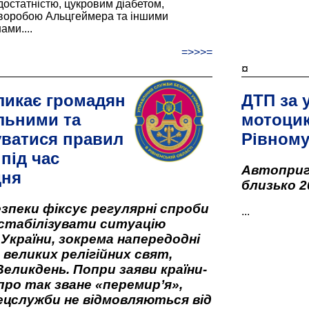
остатністю, цукровим діабетом,
хворобою Альцгеймера та іншими
ами....
=>>>=
¤
ликає громадян
ДТП за 
льними та
мотоцик
ватися правил
Рівном
під час
Автоприго
дня
близько 2
зпеки фіксує регулярні спроби
...
стабілізувати ситуацію
 України, зокрема напередодні
 великих релігійних свят,
Великдень. Попри заяви країни-
про так зване «перемир’я»,
ецслужби не відмовляються від