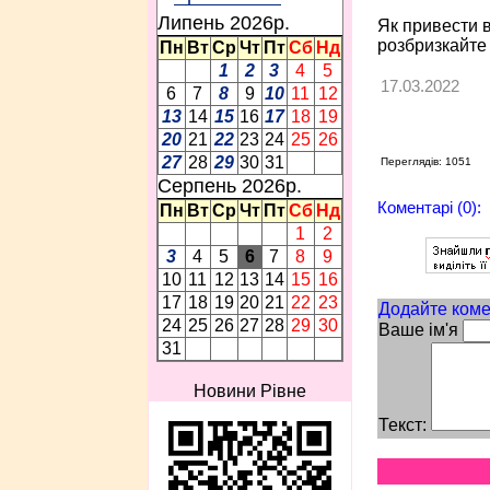
Липень 2026p.
Як привести в
розбризкайте 
Пн
Вт
Ср
Чт
Пт
Сб
Нд
1
2
3
4
5
17.03.2022
6
7
8
9
10
11
12
13
14
15
16
17
18
19
20
21
22
23
24
25
26
27
28
29
30
31
Переглядів: 1051
Серпень 2026p.
Коментарі (0):
Пн
Вт
Ср
Чт
Пт
Сб
Нд
1
2
3
4
5
6
7
8
9
10
11
12
13
14
15
16
17
18
19
20
21
22
23
Додайте коме
24
25
26
27
28
29
30
Ваше ім'я
31
Новини Рівне
Текст: