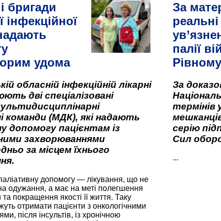
і бригади
За мате
ї інфекційної
реальні
 надають
ув’язне
гу
палії ві
орим удома
Рівном
кій обласній інфекційній лікарні
За доказ
ють дві спеціалізовані
Національ
мультидисциплінарні
термінів 
і команди (МДК), які надають
мешканців
у допомогу пацієнтам із
серію під
вними захворюваннями
Сил оборо
дньо за місцем їхнього
...
ня.
паліативну допомогу — лікування, що не
а одужання, а має на меті полегшення
та покращення якості її життя. Таку
жуть отримати пацієнти з онкологічними
и, після інсультів, із хронічною