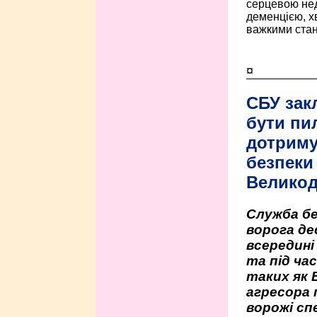
серцевою нед
деменцією, 
важкими стан
¤
СБУ зак
бути пи
дотриму
безпеки 
Велико
Служба бе
ворога де
всередині
та під час
таких як 
агресора 
ворожі сп