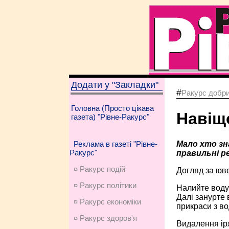
Додати у "Закладки"
#
Ракурс добри
Головна (Просто цікава
Навіщ
газета) "Рівне-Ракурс"
Мало хто зн
Реклама в газеті "Рівне-
Ракурс"
правильні р
¤ Ракурс подій
Догляд за юв
¤ Ракурс політики
Налийте воду 
Далі занурте 
¤ Ракурс економiки
прикраси з во
¤ Ракурс здоров'я
Видалення ір