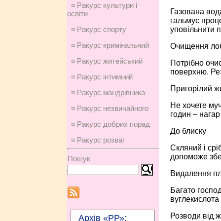
¤ Ракурс культури і
Газована вода 
освіти
гальмує проце
уповільнити п
¤ Ракурс спорту
¤ Ракурс кримінальний
Очищення лоб
¤ Ракурс житейський
Потрібно очис
поверхню. Рез
¤ Ракурс інтимний
Пригорілий ж
¤ Ракурс мандрівника
Не хочете муч
¤ Ракурс незвичайного
годин – нагар 
¤ Ракурс добрих порад
До блиску
¤ Ракурс розваг
Скляний і срі
допоможе збе
Пошук
Видалення п
Багато господ
вуглекислота 
Розводи від ж
Архів «РР»: