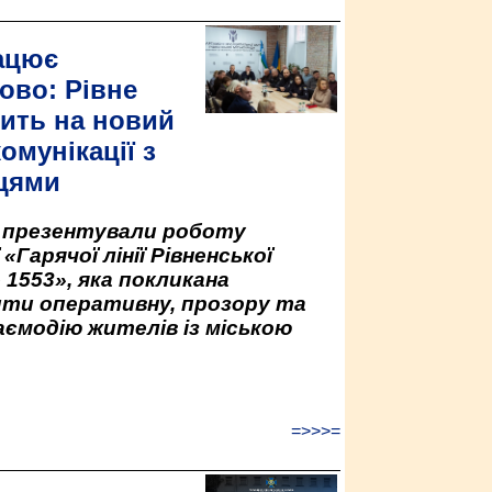
ацює
ово: Рівне
ить на новий
омунікації з
цями
у презентували роботу
«Гарячої лінії Рівненської
 1553», яка покликана
ити оперативну, прозору та
аємодію жителів із міською
=>>>=