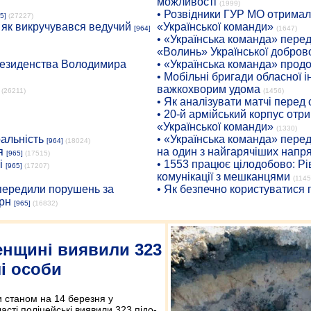
можливості
(1999)
• Розвідники ГУР МО отримали
5]
(27227)
: як викручувався ведучий
«Української команди»
[964]
(1647)
• «Українська команда» пере
«Волинь» Української доброво
президенства Володимира
• «Українська команда» про
• Мобільні бригади обласної 
важкохворим удома
(26211)
(1456)
• Як аналізувати матчі перед
• 20-й армійський корпус от
«Української команди»
(1330)
ральність
• «Українська команда» пере
[964]
(18024)
я
на один з найгарячіших напр
[965]
(17515)
і
• 1553 працює цілодобово: Рі
[965]
(17207)
комунікації з мешканцями
(1145
опередили порушень за
• Як безпечно користуватися
рн
[965]
(16832)
енщині виявили 323
лі особи
ни станом на 14 березня у
ласті поліцейські виявили 323 підо­