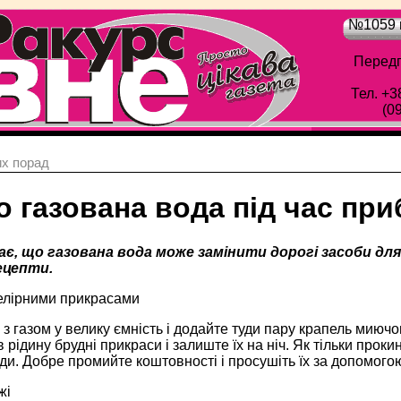
№1059 в
Передп
Тел. +3
(0
х порад
о газована вода під час пр
ає, що газована вода може замінити дорогі засоби дл
ецепти.
елірними прикрасами
з газом у велику ємність і додайте туди пару крапель миючо
в рідину брудні прикраси і залиште їх на ніч. Як тільки проки
ди. Добре промийте коштовності і просушіть їх за допомогою
жі