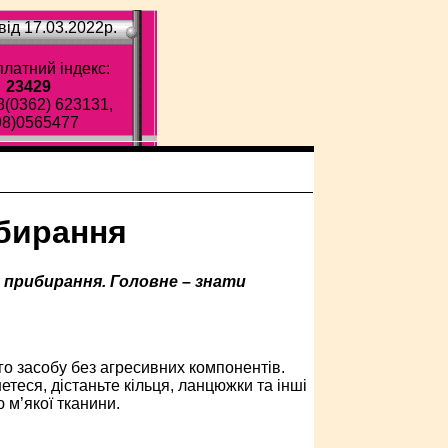
ід 17.03.2022p.
латний індекс:
23429
8(0362) 623131,
98)0565477
ибирання
я прибирання. Головне – знати
го засобу без агресивних компонентів.
нетеся, дістаньте кільця, ланцюжки та інші
 м’якої тканини.