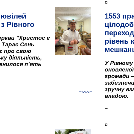
¤
 ювілей
1553 пр
 з Рівного
цілодоб
переход
ркви "Христос є
рівень к
" Тарас Сень
мешкан
є про свою
ку діяльність,
У Рівном
внилося п'ять
оновленої 
громади –
забезпеч
зручну вз
=>>>=
владою.
...
¤