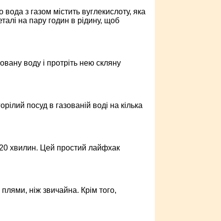
що вода з газом містить вуглекислоту, яка
талі на пару годин в рідину, щоб
зовану воду і протріть нею скляну
рілий посуд в газованій воді на кілька
а 20 хвилин. Цей простий лайфхак
плями, ніж звичайна. Крім того,