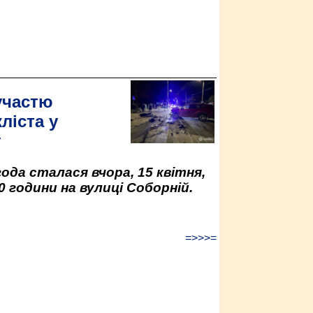
участю
ліста у
у
да сталася вчора, 15 квітня,
0 години на вулиці Соборній.
=>>>=