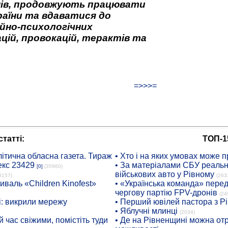
нів, продовжують працювати
аїни та вдаватися до
йно-психологічних
цій, провокацій, терактів та
=>>>=
татті:
ТОП-1
ітична обласна газета. Тираж
• Хто і на яких умовах може п
екс 23429
• За матеріалами СБУ реальні
[0]
(35960)
військових авто у Рівному
8157)
(263
иваль «Children Kinofest»
• «Українська команда» пере
чергову партію FPV-дронів
(24
: викрили мережу
• Перший ювілей пастора з Р
• Яблучні млинці
(2034)
 час свіжими, помістіть туди
• Де на Рівненщині можна отр