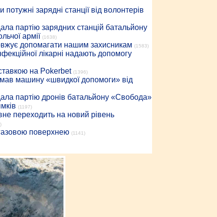
 потужні зарядні станції від волонтерів
дала партію зарядних станцій батальйону
льчої армії
(1638)
довжує допомагати нашим захисникам
(1583)
інфекційної лікарні надають допомогу
 ставкою на Pokerbet
(1396)
римав машину «швидкої допомоги» від
дала партію дронів батальйону «Свобода»
ямків
(1197)
вне переходить на новий рівень
)
 газовою поверхнею
(1141)