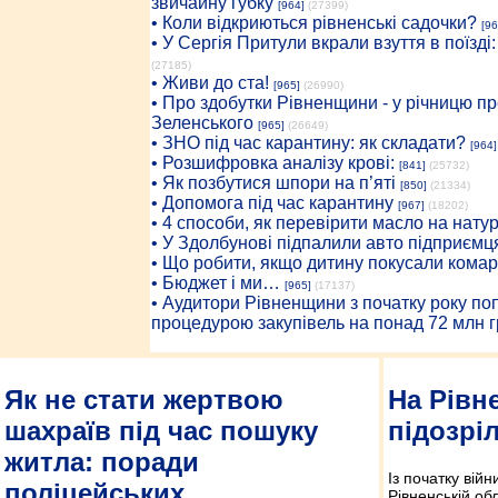
звичайну губку
[964]
(27399)
• Коли відкриються рівненські садочки?
[96
• У Сергія Притули вкрали взуття в поїзді
(27185)
• Живи до ста!
[965]
(26990)
• Про здобутки Рівненщини - у річницю 
Зеленського
[965]
(26649)
• ЗНО під час карантину: як складати?
[964]
• Розшифровка аналізу крові:
[841]
(25732)
• Як позбутися шпори на п’яті
[850]
(21334)
• Допомога під час карантину
[967]
(18202)
• 4 способи, як перевірити масло на нату
• У Здолбунові підпалили авто підприємц
• Що робити, якщо дитину покусали комар
• Бюджет і ми…
[965]
(17137)
• Аудитори Рівненщини з початку року п
процедурою закупівель на понад 72 млн г
Як не стати жертвою
На Рівн
шахраїв під час пошуку
підозрі
житла: поради
Із початку вій
поліцейських
Рівненській об