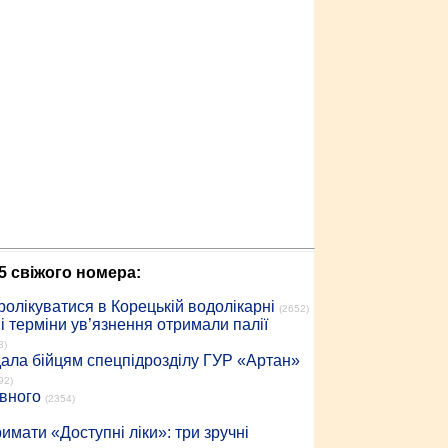
5 свіжого номера:
ролікуватися в Корецькій водолікарні
(2652)
 терміни ув’язнення отримали палії
3)
дала бійцям спецпідрозділу ГУР «Артан»
92)
івного
(2354)
имати «Доступні ліки»: три зручні