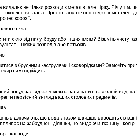
видаляє не тільки розводи з металів, але і іржу. Річ у тім, 
с окислення заліза. Просто занурте пошкоджені металеві де
роцес корозії.
ового скла
тити скло від пилу, бруду або інших плям? Візьміть чисту га
ультат – ніяких розводів або патьоків.
ир
итися з брудними каструлями і сковорідками? Замочіть приго
і жир самі відійдуть.
бний посуд час від часу можна залишати в газованій воді н
регти первісний вигляд ваших столових предметів.
лям
инь відзначають, що вода з газом швидше виводить складні 
впливає на забруднені ділянки, не виїдаючи тканину і колір.
орсткої води