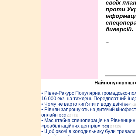
своїх пла
проти Укр
інформаці
спецопера
диверсій.
...
Найпопулярніші с
• Рiвне-Ракурс Популярна громадсько-пол
16 000 екз. на тиждень Передплатний інд
• Чому не варто кип’ятити воду двічі
[964]
(2
• Рівнян запрошують на дитячий кінофест
онлайн
[965]
(27443)
• Масштабна спецоперація на Рівненщині
«реабілітаційних центрів»
[965]
(27425)
• Щоб овочі в холодильнику були тривалий