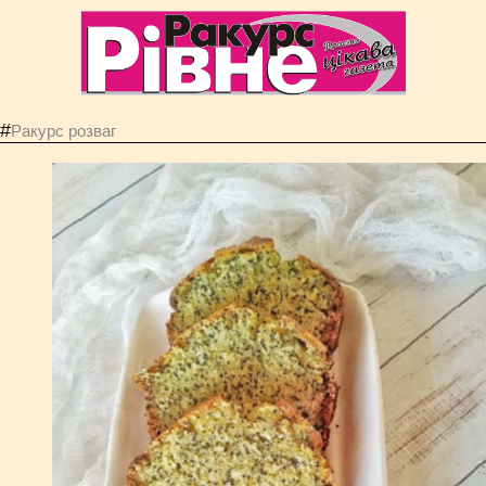
#
Ракурс розваг