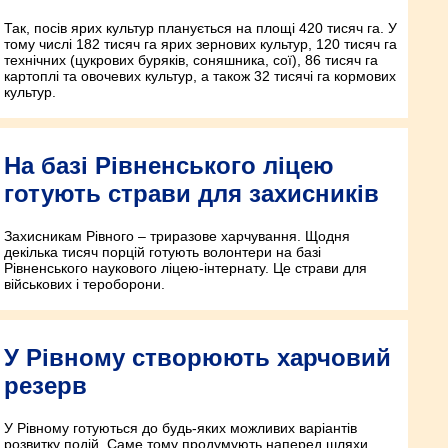
Так, посів ярих культур планується на площі 420 тисяч га. У
тому числі 182 тисяч га ярих зернових культур, 120 тисяч га
технічних (цукрових буряків, соняшника, сої), 86 тисяч га
картоплі та овочевих культур, а також 32 тисячі га кормових
культур.
На базі Рівненського ліцею
готують страви для захисників
Захисникам Рівного – триразове харчування. Щодня
декілька тисяч порцій готують волонтери на базі
Рівненського наукового ліцею-інтернату. Це страви для
військових і тероборони.
У Рівному створюють харчовий
резерв
У Рівному готуються до будь-яких можливих варіантів
розвитку подій. Саме тому продумують наперед шляхи