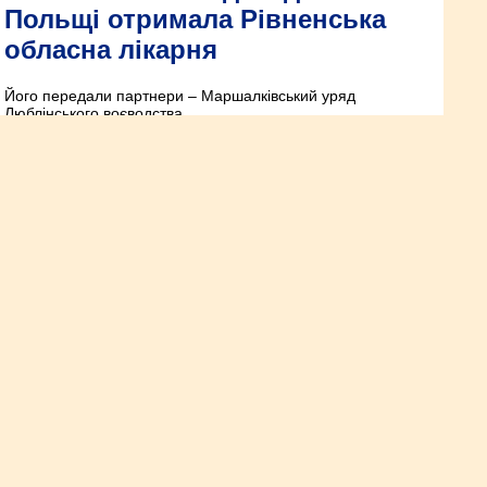
Польщі отримала Рівненська
обласна лікарня
Його передали партнери – Маршалківський уряд
Люблінського воєводства.
На Рівненщині планують