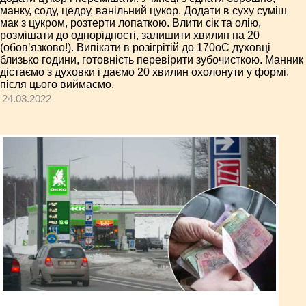
манку, соду, цедру, ванільний цукор. Додати в суху суміш
мак з цукром, розтерти лопаткою. Влити сік та олію,
розмішати до однорідності, залишити хвилин на 20
(обов’язково!). Випікати в розігрітій до 170оС духовці
близько години, готовність перевірити зубочисткою. Манник
дістаємо з духовки і даємо 20 хвилин охолонути у формі,
після цього виймаємо.
24.03.2022