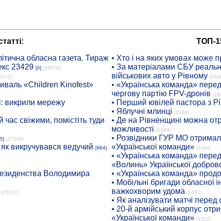
татті:
ТОП-1
ітична обласна газета. Тираж
• Хто і на яких умовах може п
екс 23429
• За матеріалами СБУ реальні
[0]
(35976)
військових авто у Рівному
8172)
(264
иваль «Children Kinofest»
• «Українська команда» пере
чергову партію FPV-дронів
(24
: викрили мережу
• Перший ювілей пастора з Р
• Яблучні млинці
(2034)
 час свіжими, помістіть туди
• Де на Рівненщині можна отр
можливості
(1999)
• Розвідники ГУР МО отримали
5]
(27239)
: як викручувався ведучий
«Української команди»
[964]
(1649)
• «Українська команда» пере
«Волинь» Української доброво
президенства Володимира
• «Українська команда» про
• Мобільні бригади обласної 
важкохворим удома
(26224)
(1457)
• Як аналізувати матчі перед
• 20-й армійський корпус от
«Української команди»
(1332)