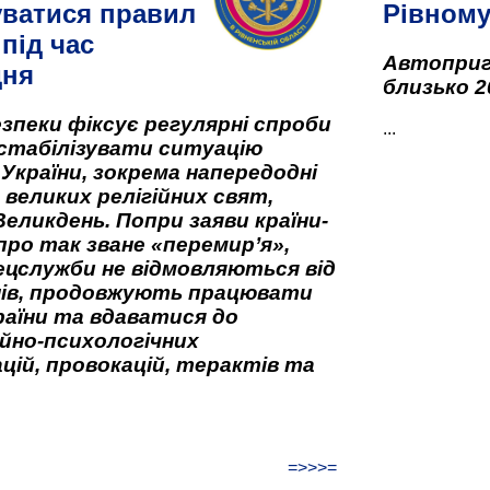
ватися правил
Рівном
під час
Автоприго
дня
близько 2
зпеки фіксує регулярні спроби
...
стабілізувати ситуацію
 України, зокрема напередодні
 великих релігійних свят,
Великдень. Попри заяви країни-
про так зване «перемир’я»,
ецслужби не відмовляються від
нів, продовжують працювати
аїни та вдаватися до
йно-психологічних
цій, провокацій, терактів та
=>>>=