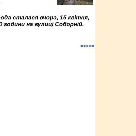
у
да сталася вчора, 15 квітня,
0 години на вулиці Соборній.
=>>>=