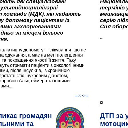
ють дві спеціалізовані
Національ
мультидисциплінарні
термінів 
і команди (МДК), які надають
мешканців
у допомогу пацієнтам із
серію під
вними захворюваннями
Сил оборо
дньо за місцем їхнього
...
ня.
паліативну допомогу — лікування, що не
а одужання, а має на меті полегшення
та покращення якості її життя. Таку
жуть отримати пацієнти з онкологічними
и, після інсультів, із хронічною
остатністю, цукровим діабетом,
хворобою Альцгеймера та іншими
ами....
=>>>=
¤
ликає громадян
ДТП за 
льними та
мотоцик