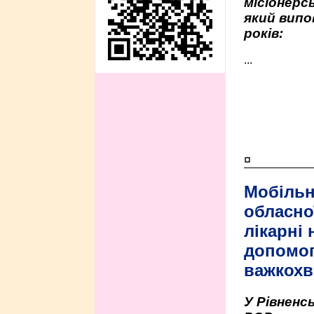
місіонерсь
який випо
років:
...
¤
Мобільн
обласно
лікарні
допомо
важкохв
У Рівненсь