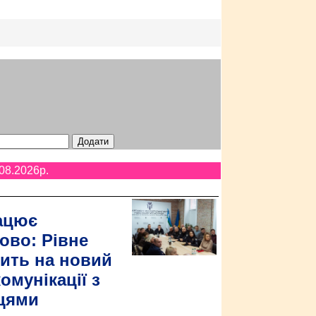
08.2026p.
ацює
ово: Рівне
ить на новий
омунікації з
цями