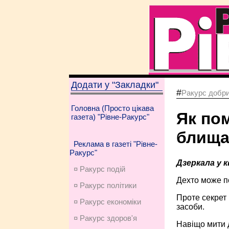
Додати у "Закладки"
#
Ракурс добри
Головна (Просто цікава
Як по
газета) "Рівне-Ракурс"
блища
Реклама в газеті "Рівне-
Ракурс"
Дзеркала у 
¤ Ракурс подій
Дехто може п
¤ Ракурс політики
Проте секрет 
¤ Ракурс економiки
засоби.
¤ Ракурс здоров'я
Навіщо мити 