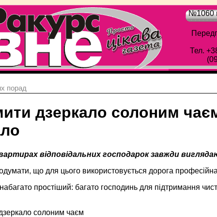
№1060 в
Передп
Тел. +3
(0
х порад
мити дзеркало солоним чає
ло
квартирах відповідальних господарок завжди вигляд
одумати, що для цього використовується дорога професійна 
набагато простіший: багато господинь для підтримання чис
дзеркало солоним чаєм