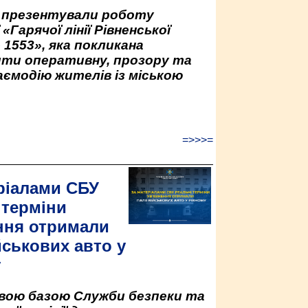
у презентували роботу
«Гарячої лінії Рівненської
 1553», яка покликана
ити оперативну, прозору та
аємодію жителів із міською
=>>>=
ріалами СБУ
 терміни
ння отримали
йськових авто у
у
овою базою Служби безпеки та