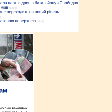
дала партію дронів батальйону «Свобода»
ямків
(1200)
вне переходить на новий рівень
)
 газовою поверхнею
(1142)
нам
айбільш важливих