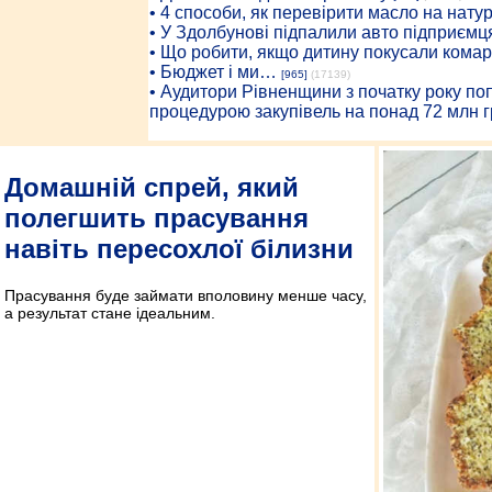
• 4 способи, як перевірити масло на нату
• У Здолбунові підпалили авто підприємц
• Що робити, якщо дитину покусали комар
• Бюджет і ми…
[965]
(17139)
• Аудитори Рівненщини з початку року п
процедурою закупівель на понад 72 млн г
Домашній спрей, який
полегшить прасування
навіть пересохлої білизни
Прасування буде займати вполовину менше часу,
а результат стане ідеальним.