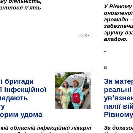
ку діяльність,
У Рівном
внилося п'ять
оновленої 
громади –
забезпеч
зручну вз
=>>>=
владою.
...
¤
і бригади
За мате
ї інфекційної
реальні
 надають
ув’язне
гу
палії ві
орим удома
Рівном
кій обласній інфекційній лікарні
За доказ