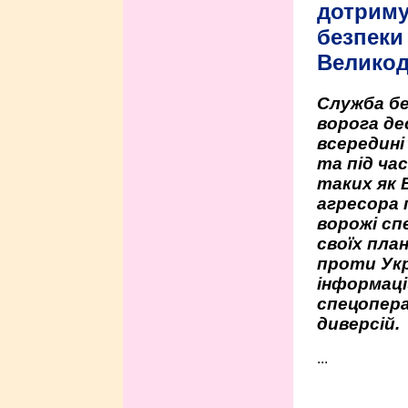
дотриму
безпеки 
Велико
Служба бе
ворога де
всередині
та під час
таких як 
агресора 
ворожі сп
своїх пла
проти Укр
інформаці
спецопера
диверсій.
...