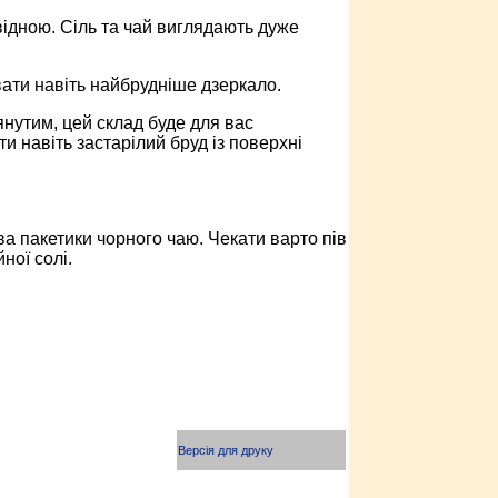
відною. Сіль та чай виглядають дуже
ати навіть найбрудніше дзеркало.
нутим, цей склад буде для вас
 навіть застарілий бруд із поверхні
ва пакетики чорного чаю. Чекати варто пів
ної солі.
Версія для друку