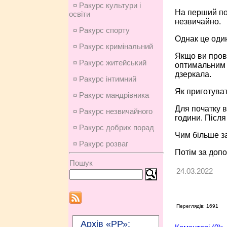
¤ Ракурс культури і
На перший пог
освіти
незвичайно.
¤ Ракурс спорту
Однак це один
¤ Ракурс кримінальний
Якщо ви пров
¤ Ракурс житейський
оптимальним р
дзеркала.
¤ Ракурс інтимний
Як приготува
¤ Ракурс мандрівника
Для початку в
¤ Ракурс незвичайного
години. Після
¤ Ракурс добрих порад
Чим більше за
¤ Ракурс розваг
Потім за допо
Пошук
24.03.2022
Переглядів: 1691
Архів «РР»: