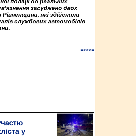
ної поліції до реальних
ув’язнення засуджено двох
 Рівненщини, які здійснили
палів службових автомобілів
ни.
=>>>=
участю
ліста у