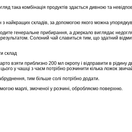
ляд така комбінація продуктів здається дивною та невідпо
 з найкращих складів, за допомогою якого можна упорядкув
одите генеральне прибирання, а дзеркало виглядає недогля
езультатом. Солоний чай славиться тим, що здатний відмити
ти склад
арто взяти приблизно 200 мл окропу і відправити в рідину д
 цього у чашці з чаєм потрібно розчинити кілька ложок звичай
бруднення, тим більше солі потрібно додати.
могою марлі, змоченої у розчині, обробляємо поверхню.