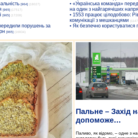
ральність
• «Українська команда» пере
[964]
(18027)
я
на один з найгарячіших напр
[965]
(17517)
і
• 1553 працює цілодобово: Рі
[965]
(17208)
комунікації з мешканцями
(1147
опередили порушень за
• Як безпечно користуватися
рн
[965]
(16834)
Пальне – Захід 
допоможе…
Паливо, як відомо, – одне з н