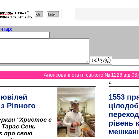
нтар:
Анонсовані статті свіжого № 1226 від 03.
¤
 ювілей
1553 пр
 з Рівного
цілодоб
переход
ркви "Христос є
рівень к
" Тарас Сень
мешкан
є про свою