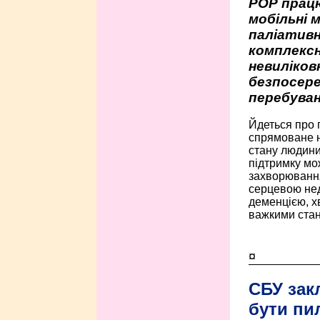
РОР працю
мобільні 
паліативн
комплексн
невиліко
безпосере
перебуван
Йдеться про 
спрямоване н
стану людини 
підтримку мо
захворюванням
серцевою нед
деменцією, 
важкими стан
¤
СБУ зак
бути пи