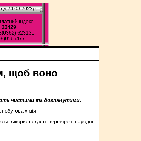
ід 24.03.2022p.
латний індекс:
23429
8(0362) 623131,
98)0565477
м, щоб воно
ають чистими та доглянутими.
побутова хімія.
тоти використовують перевірені народні