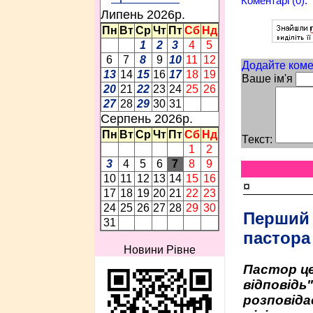
Коментарі (0):
Липень 2026p.
Пн
Вт
Ср
Чт
Пт
Сб
Нд
1
2
3
4
5
6
7
8
9
10
11
12
Додайте коме
13
14
15
16
17
18
19
Ваше ім'я
20
21
22
23
24
25
26
27
28
29
30
31
Серпень 2026p.
Пн
Вт
Ср
Чт
Пт
Сб
Нд
Текст:
1
2
3
4
5
6
7
8
9
10
11
12
13
14
15
16
¤
17
18
19
20
21
22
23
24
25
26
27
28
29
30
Перший
31
пастора
Новини Рівне
Пастор це
відповідь
розповіда