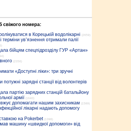
5 свіжого номера:
ролікуватися в Корецькій водолікарні
(2659)
 терміни ув’язнення отримали палії
6)
дала бійцям спецпідрозділу ГУР «Артан»
94)
івного
(2356)
имати «Доступні ліки»: три зручні
 потужні зарядні станції від волонтерів
дала партію зарядних станцій батальйону
льчої армії
(1640)
довжує допомагати нашим захисникам
(1589)
інфекційної лікарні надають допомогу
 ставкою на Pokerbet
(1398)
римав машину «швидкої допомоги» від