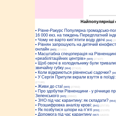
Найпопулярніші с
• Рiвне-Ракурс Популярна громадсько-пол
16 000 екз. на тиждень Передплатний інд
• Чому не варто кип’ятити воду двічі
[964]
(2
• Рівнян запрошують на дитячий кінофест
онлайн
[965]
(27459)
• Масштабна спецоперація на Рівненщині
«реабілітаційних центрів»
[965]
(27437)
• Щоб овочі в холодильнику були тривалий
звичайну губку
[964]
(27410)
• Коли відкриються рівненські садочки?
[96
• У Сергія Притули вкрали взуття в поїзді
(27196)
• Живи до ста!
[965]
(27002)
• Про здобутки Рівненщини - у річницю 
Зеленського
[965]
(26662)
• ЗНО під час карантину: як складати?
[964]
• Розшифровка аналізу крові:
[841]
(25735)
• Як позбутися шпори на п’яті
[850]
(21335)
• Допомога під час карантину
[967]
(18203)