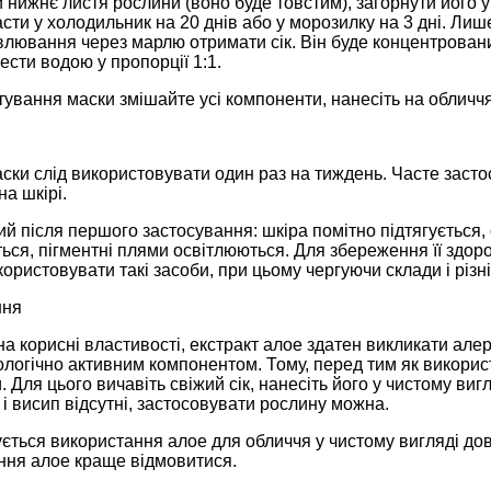
и нижнє листя рослини (воно буде товстим), загорнути його у
сти у холодильник на 20 днів або у морозилку на 3 дні. Лиш
лювання через марлю отримати сік. Він буде концентровани
ести водою у пропорції 1:1.
тування маски змішайте усі компоненти, нанесіть на обличчя
ски слід використовувати один раз на тиждень. Часте засто
а шкірі.
й після першого застосування: шкіра помітно підтягується,
ся, пігментні плями освітлюються. Для збереження її здор
ористовувати такі засоби, при цьому чергуючи склади і різні
ння
 корисні властивості, екстракт алое здатен викликати алерг
логічно активним компонентом. Тому, перед тим як використ
. Для цього вичавіть свіжий сік, нанесіть його у чистому ви
і висип відсутні, застосовувати рослину можна.
ться використання алое для обличчя у чистому вигляді довш
ання алое краще відмовитися.