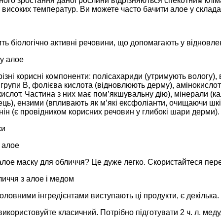
ного зростання даної рослини відрізняються спекотним клі
 високих температур. Ви можете часто бачити алое у склад
ть біологічно активні речовини, що допомагають у відновлен
у алое
ізні корисні компоненти: полісахариди (утримують вологу), 
и групи В, фолієва кислота (відновлюють дерму), амінокислот
ислот. Частина з них має пом’якшувальну дію), мінерали (каль
ець), ензими (впливають як м’які ексфоліанти, очищаючи шкі
гнін (є провідником корисних речовин у глибокі шари дерми).
ки
 алое
 алое маску для обличчя? Це дуже легко. Скористайтеся пе
иччя з алое і медом
головними інгредієнтами виступають ці продукти, є декілька.
використовуйте класичний. Потрібно підготувати 2 ч. л. меду, 1 