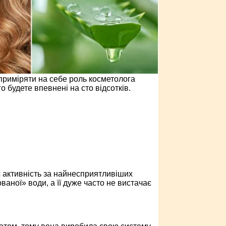
 приміряти на себе роль косметолога
 будете впевнені на сто відсотків.
ає активність за найнесприятливіших
аної» води, а її дуже часто не вистачає