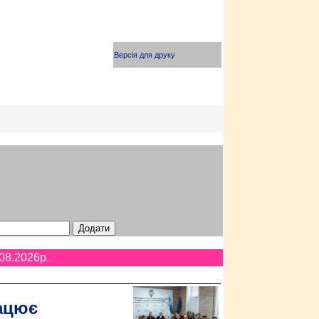
Версія для друку
08.2026p.
ацює