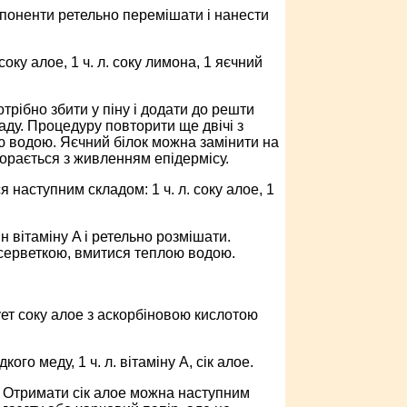
омпоненти ретельно перемішати і нанести
оку алое, 1 ч. л. соку лимона, 1 яєчний
отрібно збити у піну і додати до решти
аду. Процедуру повторити ще двічі з
ю водою. Яєчний білок можна замінити на
порається з живленням епідермісу.
наступним складом: 1 ч. л. соку алое, 1
н вітаміну A і ретельно розмішати.
 серветкою, вмитися теплою водою.
т соку алое з аскорбіновою кислотою
ого меду, 1 ч. л. вітаміну А, сік алое.
. Отримати сік алое можна наступним