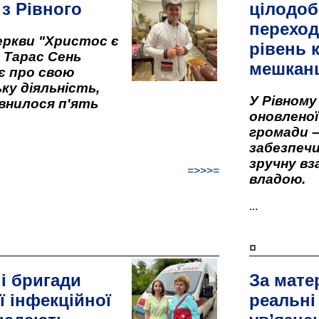
 з Рівного
цілодоб
переход
ркви "Христос є
рівень к
" Тарас Сень
мешкан
є про свою
ку діяльність,
У Рівном
внилося п'ять
оновленої 
громади –
забезпеч
зручну вз
=>>>=
владою.
...
¤
і бригади
За мате
ї інфекційної
реальні