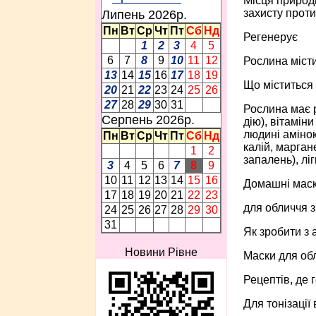
Місця природ
захисту проти
Липень 2026p.
Пн
Вт
Ср
Чт
Пт
Сб
Нд
Регенерує
1
2
3
4
5
6
7
8
9
10
11
12
Рослина місти
13
14
15
16
17
18
19
Що міститься 
20
21
22
23
24
25
26
27
28
29
30
31
Рослина має р
Серпень 2026p.
дію), вітамін
людині амінок
Пн
Вт
Ср
Чт
Пт
Сб
Нд
калій, марган
1
2
запалень), лі
3
4
5
6
7
8
9
10
11
12
13
14
15
16
Домашні мас
17
18
19
20
21
22
23
для обличчя з
24
25
26
27
28
29
30
31
Як зробити з
Новини Рівне
Маски для обл
Рецептів, де 
Для тонізації 