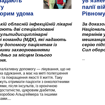
 надають
ув’язне
гу
палії ві
орим удома
Рівном
кій обласній інфекційній лікарні
За доказ
ють дві спеціалізовані
Національ
мультидисциплінарні
термінів 
і команди (МДК), які надають
мешканців
у допомогу пацієнтам із
серію під
вними захворюваннями
Сил оборо
дньо за місцем їхнього
...
ня.
паліативну допомогу — лікування, що не
а одужання, а має на меті полегшення
та покращення якості її життя. Таку
жуть отримати пацієнти з онкологічними
и, після інсультів, із хронічною
остатністю, цукровим діабетом,
хворобою Альцгеймера та іншими
ами....