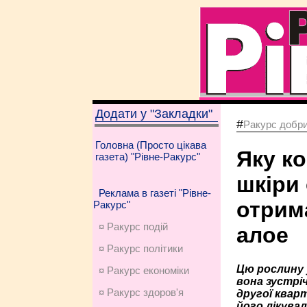
Додати у "Закладки"
#
Ракурс добри
Головна (Просто цікава
Яку к
газета) "Рівне-Ракурс"
шкіри
Реклама в газеті "Рівне-
отрима
Ракурс"
¤ Ракурс подій
алое
¤ Ракурс політики
Цю рослину 
¤ Ракурс економiки
вона зустріч
¤ Ракурс здоров'я
другої квар
його лікува