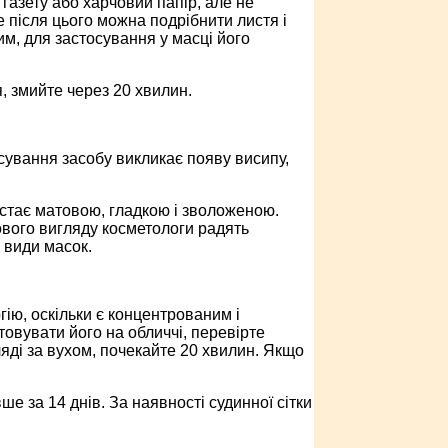
 газету або харчовий папір, але не
е після цього можна подрібнити листя і
м, для застосування у масці його
, змийте через 20 хвилин.
сування засобу викликає появу висипу,
 стає матовою, гладкою і зволоженою.
ового вигляду косметологи радять
 види масок.
ію, оскільки є концентрованим і
овувати його на обличчі, перевірте
гляді за вухом, почекайте 20 хвилин. Якщо
е за 14 днів. За наявності судинної сітки