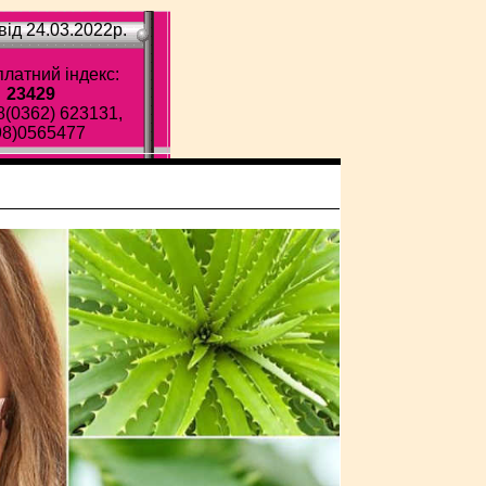
ід 24.03.2022p.
латний індекс:
23429
8(0362) 623131,
98)0565477