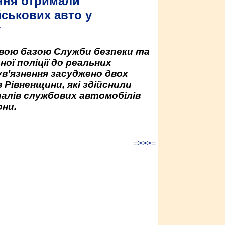
ння отримали
йськових авто у
у
овою базою Служби безпеки та
ної поліції до реальних
ув’язнення засуджено двох
 Рівненщини, які здійснили
палів службових автомобілів
ни.
=>>>=