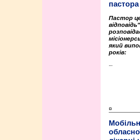
пастора
Пастор це
відповідь
розповіда
місіонерсь
який випо
років:
...
¤
Мобільн
обласно