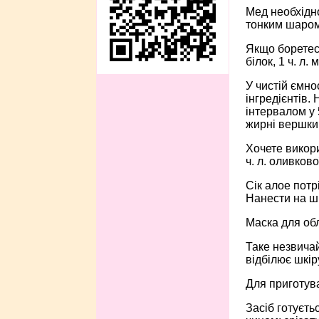
Мед необхідно
тонким шаром
Якщо боретеся
білок, 1 ч. л. 
У чистій ємно
інгредієнтів.
інтервалом у
жирні вершки.
Хочете викори
ч. л. оливкової
Сік алое потр
Нанести на шк
Маска для обл
Таке незвича
відбілює шкір
Для приготуван
Засіб готуєть