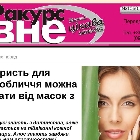
№1060 в
Передп
Тел. +3
(0
х порад
ористь для
 обличчя можна
ти від масок з
усі знають з дитинства, адже
ається на підвіконні кожної
тири. Алое знають завдяки
льним властивостям і