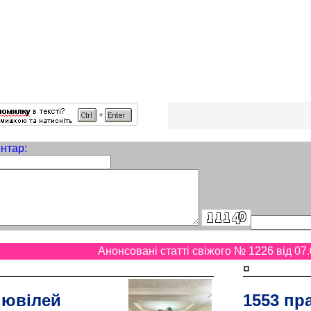
нтар:
Анонсовані статті свіжого № 1226 від 07.
¤
 ювілей
1553 пр