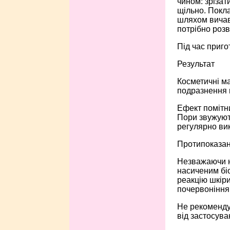
чином: зрізат
щільно. Покла
шляхом вичав
потрібно розв
Під час приго
Результат
Косметичні ма
подразнення н
Ефект помітни
Пори звужують
регулярно вик
Протипоказа
Незважаючи на
насиченим біо
реакцію шкіри
почервоніння 
Не рекомендує
від застосув