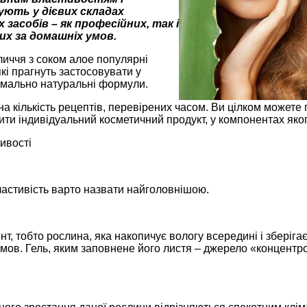
ють у дієвих складах
засобів – як професійних, так і
х за домашніх умов.
личчя з соком алое популярні
які прагнуть застосовувати у
имально натуральні формули.
на кількість рецептів, перевірених часом. Ви цілком можете
ити індивідуальний косметичний продукт, у компонентах якого
ивості
ластивість варто назвати найголовнішою.
нт, тобто рослина, яка накопичує вологу всередині і зберіг
ов. Гель, яким заповнене його листя – джерело «концентров