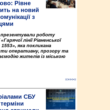
ово: Рівне
ить на новий
омунікації з
цями
у презентували роботу
«Гарячої лінії Рівненської
 1553», яка покликана
ити оперативну, прозору та
аємодію жителів із міською
=>>>=
ріалами СБУ
 терміни