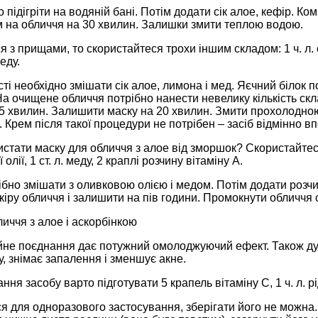
 підігріти на водяній бані. Потім додати сік алое, кефір. К
 на обличчя на 30 хвилин. Залишки змити теплою водою.
 з прищами, то скористайтеся трохи іншим складом: 1 ч. л. с
меду.
сті необхідно змішати сік алое, лимона і мед. Яєчний білок п
 На очищене обличчя потрібно нанести невелику кількість скл
 5 хвилин. Залишити маску на 20 хвилин. Змити прохолодно
 Крем після такої процедури не потрібен – засіб відмінно в
стати маску для обличчя з алое від зморшок? Скористайтеся 
 олії, 1 ст. л. меду, 2 краплі розчину вітаміну А.
ібно змішати з оливковою олією і медом. Потім додати розчи
іру обличчя і залишити на пів години. Промокнути обличчя
иччя з алое і аскорбінкою
йне поєднання дає потужний омолоджуючий ефект. Також дуе
у, знімає запалення і зменшує акне.
ня засобу варто підготувати 5 крапель вітаміну С, 1 ч. л. рідк
ся для одноразового застосування, зберігати його не можна