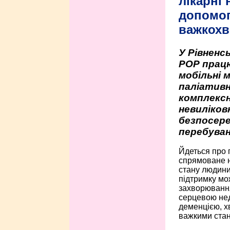
лікарні
допомо
важкохв
У Рівненсь
РОР працю
мобільні 
паліативн
комплексн
невиліко
безпосере
перебуван
Йдеться про 
спрямоване н
стану людини 
підтримку мо
захворюванням
серцевою нед
деменцією, 
важкими стан