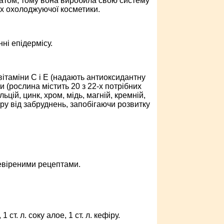
матом, тому вона виробила свою систему
ах охолоджуючої косметики.
ні епідермісу.
вітаміни С і Е (надають антиоксидантну
и (рослина містить 20 з 22-х потрібних
цій, цинк, хром, мідь, магній, кремній,
ру від забруднень, запобігаючи розвитку
ревіреними рецептами.
ст. л. соку алое, 1 ст. л. кефіру.