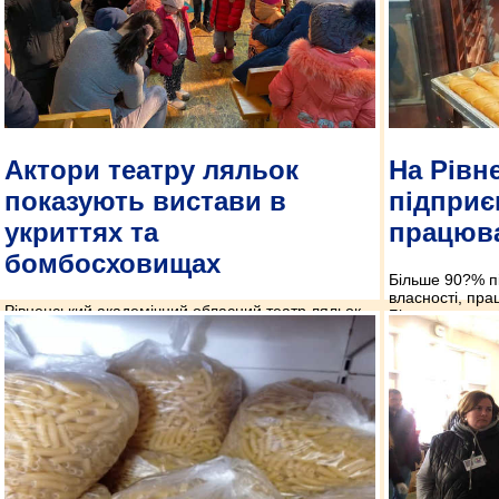
Актори театру ляльок
На Рівн
показують вистави в
підпри
укриттях та
працюв
бомбосховищах
Більше 90?% п
власності, пра
Рівненський академічний обласний театр ляльок
Більше того, в
відновив свою творчу роботу. Попри воєнний стан,
збільшується 
актори грають вистави для маленьких глядачів.
начальник Рівн
Зараз вони це роблять в місцях для вимушено
адміністрації 
евакуйованих осіб.
каналу».