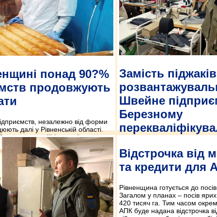
Замість піджаків
енщині понад 90?%
розвантажувальн
ємств продовжують
Швейне підприє
ати
Березному
ідприємств, незалежно від форми
перекваліфікув
цюють далі у Рівненській області.
 борошномельній індустрії
виробництво. Про це повідомив
Начальник Рівненської обласно
Відстрочка від м
енської обласної військової
адміністрації Віталій Коваль в
Віталій Коваль в прямому ефірі «24
швейне підприємство, яке з по
та кредити для 
зупинило свою роботу.
Рівненщина готується до посів
Загалом у планах – посів ярих
420 тисяч га. Тим часом окре
АПК буде надана відстрочка ві