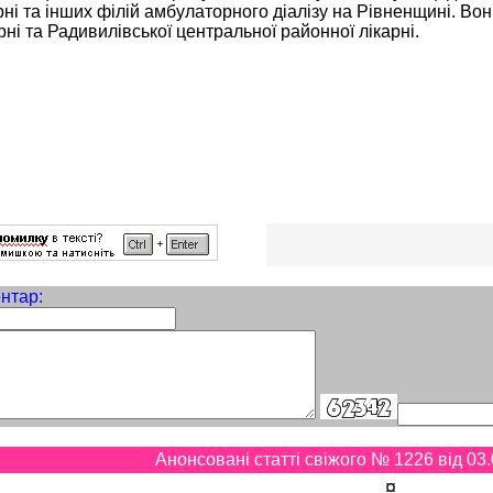
рні та інших філій амбулаторного діалізу на Рівненщині. Вон
рні та Радивилівської центральної районної лікарні.
нтар:
Анонсовані статті свіжого № 1226 від 03.
¤