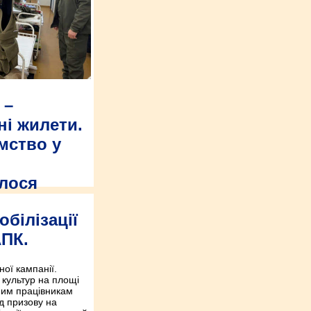
 –
і жилети.
мство у
алося
ї військової
обілізації
ідвідав у м. Березне
чатком війни не
АПК.
ної кампанії.
 культур на площі
мим працівникам
д призову на