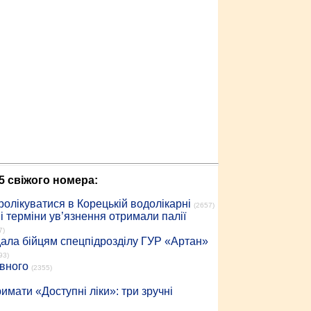
5 свіжого номера:
ролікуватися в Корецькій водолікарні
(2657)
 терміни ув’язнення отримали палії
7)
дала бійцям спецпідрозділу ГУР «Артан»
93)
івного
(2355)
имати «Доступні ліки»: три зручні