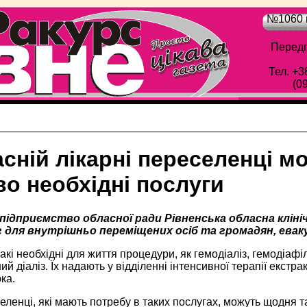
№1060 в
Передп
Тел. +3
(0
сній лікарні переселенці 
о необхідні послуги
підприємство обласної ради Рівненська обласна клініч
г для внутрішньо переміщених осіб та громадян, евак
акі необхідні для життя процедури, як гемодіаліз, гемодіафі
й діаліз. Їх надають у відділенні інтенсивної терапії екст
ка.
ленці, які мають потребу в таких послугах, можуть щодня т