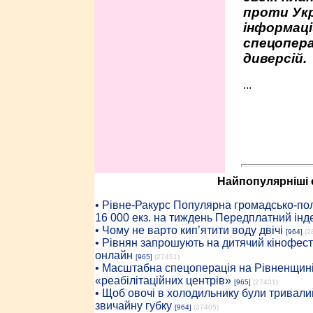
проти Укр
інформаці
спецопера
диверсій.
...
Найпопулярніші с
• Рiвне-Ракурс Популярна громадсько-пол
16 000 екз. на тиждень Передплатний інд
• Чому не варто кип’ятити воду двічі
[964]
(2
• Рівнян запрошують на дитячий кінофест
онлайн
[965]
(27451)
• Масштабна спецоперація на Рівненщині
«реабілітаційних центрів»
[965]
(27431)
• Щоб овочі в холодильнику були тривалий
звичайну губку
[964]
(27405)