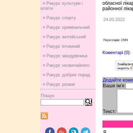
обласної ліка
¤ Ракурс культури і
освіти
районної ліка
¤ Ракурс спорту
24.03.2022
¤ Ракурс кримінальний
¤ Ракурс житейський
Переглядів: 1589
¤ Ракурс інтимний
Коментарі (0):
¤ Ракурс мандрівника
¤ Ракурс незвичайного
¤ Ракурс добрих порад
Додайте коме
¤ Ракурс розваг
Ваше ім'я
Пошук
Текст:
¤