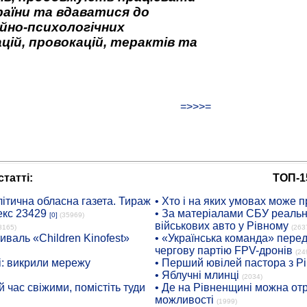
аїни та вдаватися до
йно-психологічних
цій, провокацій, терактів та
=>>>=
татті:
ТОП-1
ітична обласна газета. Тираж
• Хто і на яких умовах може п
екс 23429
• За матеріалами СБУ реальні
[0]
(35969)
військових авто у Рівному
8165)
(263
иваль «Children Kinofest»
• «Українська команда» пере
чергову партію FPV-дронів
(24
: викрили мережу
• Перший ювілей пастора з Р
• Яблучні млинці
(2034)
 час свіжими, помістіть туди
• Де на Рівненщині можна отр
можливості
(1999)