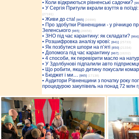
• Коли відкриються рівненські садочки?
[96
• У Сергія Притули вкрали взуття в поїзді
(27191)
• Живи до ста!
[965]
(26996)
• Про здобутки Рівненщини - у річницю 
Зеленського
[965]
(26656)
• ЗНО під час карантину: як складати?
[964]
• Розшифровка аналізу крові:
[841]
(25733)
• Як позбутися шпори на п’яті
[850]
(21334)
• Допомога під час карантину
[967]
(18202)
• 4 способи, як перевірити масло на нату
• У Здолбунові підпалили авто підприємц
• Що робити, якщо дитину покусали комар
• Бюджет і ми…
[965]
(17138)
• Аудитори Рівненщини з початку року п
процедурою закупівель на понад 72 млн г