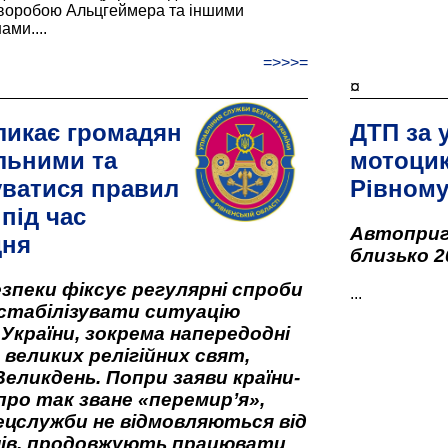
хворобою Альцгеймера та іншими
ами....
=>>>=
¤
ликає громадян
ДТП за 
льними та
мотоцик
ватися правил
Рівном
під час
Автоприго
дня
близько 2
зпеки фіксує регулярні спроби
...
стабілізувати ситуацію
 України, зокрема напередодні
 великих релігійних свят,
Великдень. Попри заяви країни-
про так зване «перемир’я»,
ецслужби не відмовляються від
нів, продовжують працювати