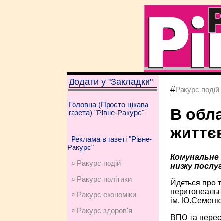
Додати у "Закладки"
#
Ракурс подій
Головна (Просто цікава
В обла
газета) "Рівне-Ракурс"
життєв
Реклама в газеті "Рівне-
Ракурс"
Комунальне 
¤ Ракурс подій
низку послу
¤ Ракурс політики
Йдеться про т
перитонеальни
¤ Ракурс економiки
ім. Ю.Семеню
¤ Ракурс здоров'я
ВПО та пересе