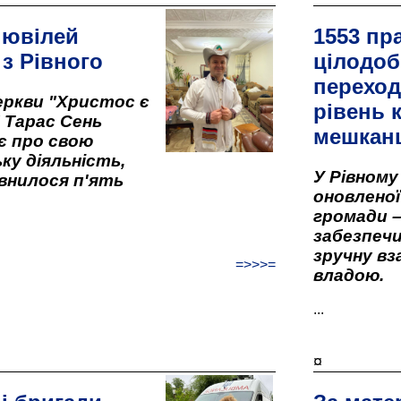
 ювілей
1553 пр
 з Рівного
цілодоб
переход
ркви "Христос є
рівень к
" Тарас Сень
мешкан
є про свою
ку діяльність,
У Рівном
внилося п'ять
оновленої 
громади –
забезпеч
зручну вз
=>>>=
владою.
...
¤