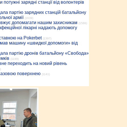
 потужні зарядні станції від волонтерів
дала партію зарядних станцій батальйону
льчої армії
(1639)
довжує допомагати нашим захисникам
(1586)
інфекційної лікарні надають допомогу
 ставкою на Pokerbet
(1397)
римав машину «швидкої допомоги» від
дала партію дронів батальйону «Свобода»
ямків
(1199)
вне переходить на новий рівень
)
 газовою поверхнею
(1141)