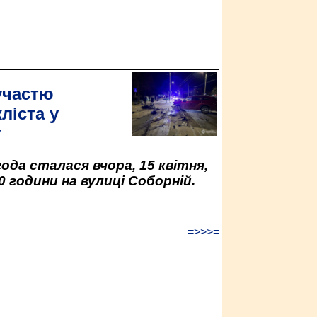
участю
ліста у
у
да сталася вчора, 15 квітня,
0 години на вулиці Соборній.
=>>>=