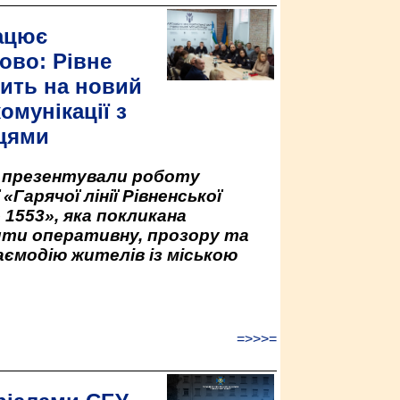
ацює
ово: Рівне
ить на новий
омунікації з
цями
у презентували роботу
«Гарячої лінії Рівненської
 1553», яка покликана
ити оперативну, прозору та
аємодію жителів із міською
=>>>=