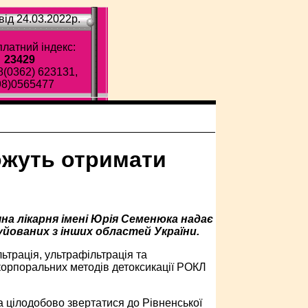
ід 24.03.2022p.
латний індекс:
23429
8(0362) 623131,
98)0565477
можуть отримати
на лікарня імені Юрія Семенюка надає
уйованих з інших областей України.
льтрація, ультрафільтрація та
ракорпоральних методів детоксикації РОКЛ
а цілодобово звертатися до Рівненської