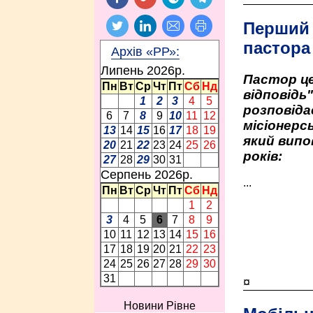
Перший
пастора
Архів «РР»:
Липень 2026p.
Пастор це
Пн
Вт
Ср
Чт
Пт
Сб
Нд
відповідь
1
2
3
4
5
розповіда
6
7
8
9
10
11
12
місіонерсь
13
14
15
16
17
18
19
який випо
20
21
22
23
24
25
26
років:
27
28
29
30
31
Серпень 2026p.
...
Пн
Вт
Ср
Чт
Пт
Сб
Нд
1
2
3
4
5
6
7
8
9
10
11
12
13
14
15
16
17
18
19
20
21
22
23
24
25
26
27
28
29
30
31
¤
Новини Рівне