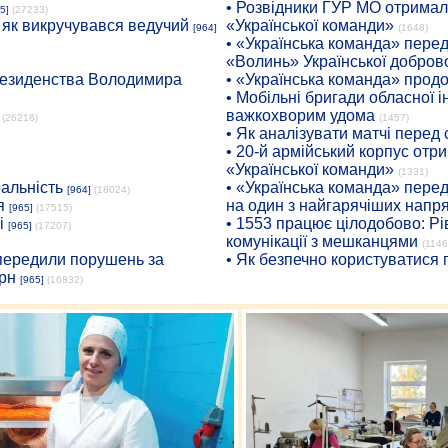
• Розвідники ГУР МО отримали
5]
(27233)
: як викручувався ведучий
«Української команди»
[964]
(1648)
• «Українська команда» пере
«Волинь» Української доброво
президенства Володимира
• «Українська команда» про
• Мобільні бригади обласної 
важкохворим удома
(26218)
(1457)
• Як аналізувати матчі перед
• 20-й армійський корпус от
«Української команди»
(1331)
ральність
• «Українська команда» пере
[964]
(18024)
я
на один з найгарячіших напр
[965]
(17515)
і
• 1553 працює цілодобово: Рі
[965]
(17207)
комунікації з мешканцями
(1146
опередили порушень за
• Як безпечно користуватися
рн
[965]
(16832)