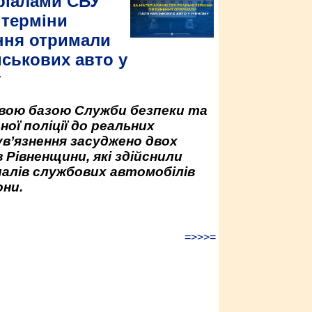
ріалами СБУ
 терміни
ння отримали
йськових авто у
у
овою базою Служби безпеки та
ної поліції до реальних
ув’язнення засуджено двох
 Рівненщини, які здійснили
палів службових автомобілів
ни.
=>>>=