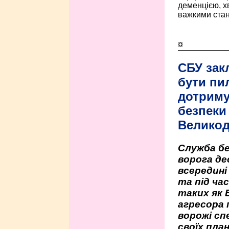
деменцією, 
важкими стан
¤
СБУ зак
бути пи
дотриму
безпеки 
Велико
Служба бе
ворога де
всередині
та під час
таких як 
агресора 
ворожі сп
своїх пла