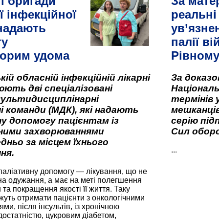
і бригади
За мате
ї інфекційної
реальні
 надають
ув’язне
гу
палії ві
орим удома
Рівном
кій обласній інфекційній лікарні
За доказ
ють дві спеціалізовані
Національ
мультидисциплінарні
термінів 
і команди (МДК), які надають
мешканців
у допомогу пацієнтам із
серію під
вними захворюваннями
Сил оборо
дньо за місцем їхнього
...
ня.
паліативну допомогу — лікування, що не
а одужання, а має на меті полегшення
та покращення якості її життя. Таку
жуть отримати пацієнти з онкологічними
и, після інсультів, із хронічною
остатністю, цукровим діабетом,