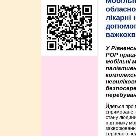
Мобільн
обласно
лікарні
допомо
важкохв
У Рівненсь
РОР працю
мобільні 
паліативн
комплексн
невиліко
безпосере
перебуван
Йдеться про 
спрямоване н
стану людини 
підтримку мо
захворюванням
серцевою нед