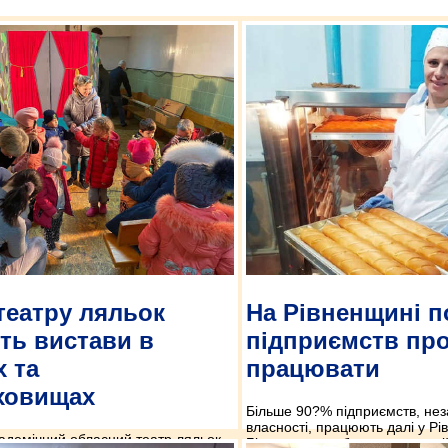
театру ляльок
На Рівненщині 
ть вистави в
підприємств пр
х та
працювати
ховищах
Більше 90?% підприємств, не
власності, працюють далі у Рів
кадемічний обласний театр ляльок
Більше того, в борошномельній