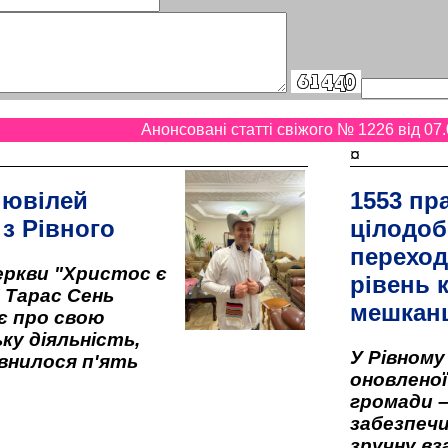
Анонсовані статті свіжого № 1226 від 07.
¤
 ювілей
1553 пр
 з Рівного
цілодоб
переход
ркви "Христос є
рівень к
" Тарас Сень
мешкан
є про свою
ку діяльність,
У Рівном
внилося п'ять
оновленої 
громади –
забезпеч
зручну вз