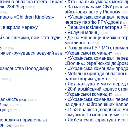
ітична обласна газета. Тираж
• Хто і на яких умовах може п
екс 23429
• За матеріалами СБУ реальні
[0]
(36004)
військових авто у Рівному
8189)
(266
иваль «Children Kinofest»
• «Українська команда» пере
чергову партію FPV-дронів
(24
: викрили мережу
• Перший ювілей пастора з Р
• Яблучні млинці
(2039)
 час свіжими, помістіть туди
• Де на Рівненщині можна отр
можливості
(2004)
• Розвідники ГУР МО отримали
5]
(27256)
: як викручувався ведучий
«Української команди»
[964]
(1653)
• «Українська команда» пере
«Волинь» Української доброво
президенства Володимира
• «Українська команда» про
• Мобільні бригади обласної 
важкохворим удома
(26241)
(1462)
• Як аналізувати матчі перед
• 20-й армійський корпус от
«Української команди»
(1336)
ральність
• «Українська команда» пере
[964]
(18031)
я
на один з найгарячіших напр
[965]
(17521)
і
• 1553 працює цілодобово: Рі
[965]
(17210)
комунікації з мешканцями
(1153
опередили порушень за
• Як безпечно користуватися
рн
[965]
(16838)