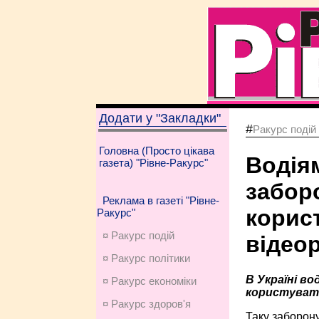
Додати у "Закладки"
#
Ракурс подій
Головна (Просто цікава
Водія
газета) "Рівне-Ракурс"
забор
Реклама в газеті "Рівне-
корис
Ракурс"
¤ Ракурс подій
відео
¤ Ракурс політики
В Україні в
¤ Ракурс економiки
користуват
¤ Ракурс здоров'я
Таку заборону