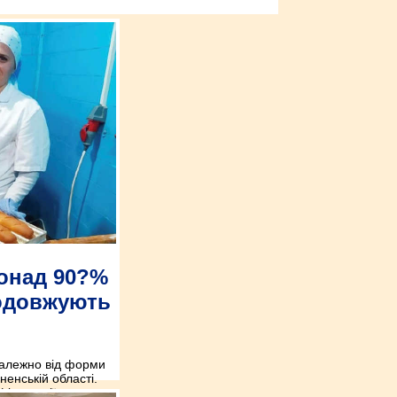
понад 90?%
одовжують
залежно від форми
ненській області.
 індустрії