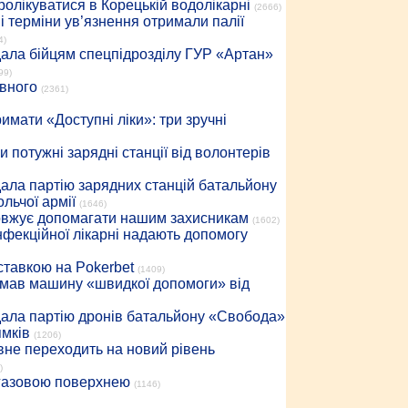
ролікуватися в Корецькій водолікарні
(2666)
 терміни ув’язнення отримали палії
4)
дала бійцям спецпідрозділу ГУР «Артан»
99)
івного
(2361)
имати «Доступні ліки»: три зручні
 потужні зарядні станції від волонтерів
дала партію зарядних станцій батальйону
льчої армії
(1646)
довжує допомагати нашим захисникам
(1602)
інфекційної лікарні надають допомогу
 ставкою на Pokerbet
(1409)
римав машину «швидкої допомоги» від
дала партію дронів батальйону «Свобода»
ямків
(1206)
вне переходить на новий рівень
)
 газовою поверхнею
(1146)