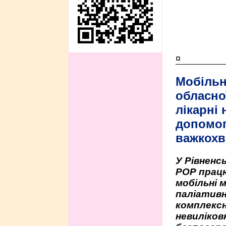
¤
Мобільн
обласно
лікарні
допомо
важкохв
У Рівненсь
РОР працю
мобільні 
паліативн
комплексн
невиліко