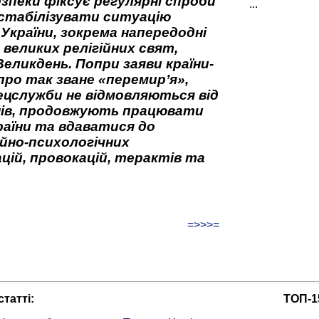
зпеки фіксує регулярні спроби
...
стабілізувати ситуацію
 України, зокрема напередодні
 великих релігійних свят,
Великдень. Попри заяви країни-
про так зване «перемир’я»,
ецслужби не відмовляються від
нів, продовжують працювати
аїни та вдаватися до
йно-психологічних
цій, провокацій, терактів та
=>>>=
татті:
ТОП-1