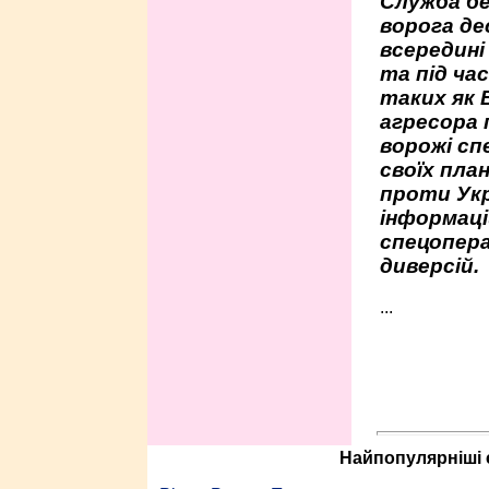
Служба бе
ворога де
всередині
та під час
таких як 
агресора 
ворожі сп
своїх пла
проти Укр
інформаці
спецопера
диверсій.
...
Найпопулярніші с