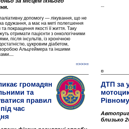
дньо за місцем їхнього
...
ня.
паліативну допомогу — лікування, що не
а одужання, а має на меті полегшення
та покращення якості її життя. Таку
жуть отримати пацієнти з онкологічними
и, після інсультів, із хронічною
остатністю, цукровим діабетом,
хворобою Альцгеймера та іншими
ами....
=>>>=
¤
ликає громадян
ДТП за 
льними та
мотоцик
ватися правил
Рівном
під час
Автоприго
дня
близько 2