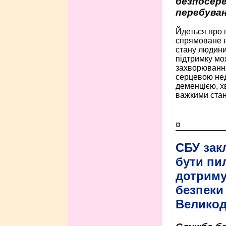
безпосере
перебуван
Йдеться про 
спрямоване н
стану людини 
підтримку мо
захворюванням
серцевою нед
деменцією, 
важкими стан
¤
СБУ зак
бути пи
дотриму
безпеки 
Велико