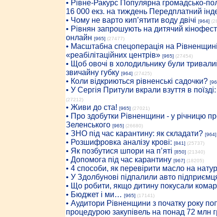
• Рiвне-Ракурс Популярна громадсько-пол
16 000 екз. на тиждень Передплатний інд
• Чому не варто кип’ятити воду двічі
[964]
(2
• Рівнян запрошують на дитячий кінофест
онлайн
[965]
(27477)
• Масштабна спецоперація на Рівненщині
«реабілітаційних центрів»
[965]
(27454)
• Щоб овочі в холодильнику були тривалий
звичайну губку
[964]
(27425)
• Коли відкриються рівненські садочки?
[96
• У Сергія Притули вкрали взуття в поїзді
(27212)
• Живи до ста!
[965]
(27021)
• Про здобутки Рівненщини - у річницю 
Зеленського
[965]
(26680)
• ЗНО під час карантину: як складати?
[964]
• Розшифровка аналізу крові:
[841]
(25737)
• Як позбутися шпори на п’яті
[850]
(21340)
• Допомога під час карантину
[967]
(18205)
• 4 способи, як перевірити масло на нату
• У Здолбунові підпалили авто підприємц
• Що робити, якщо дитину покусали комар
• Бюджет і ми…
[965]
(17141)
• Аудитори Рівненщини з початку року п
процедурою закупівель на понад 72 млн г