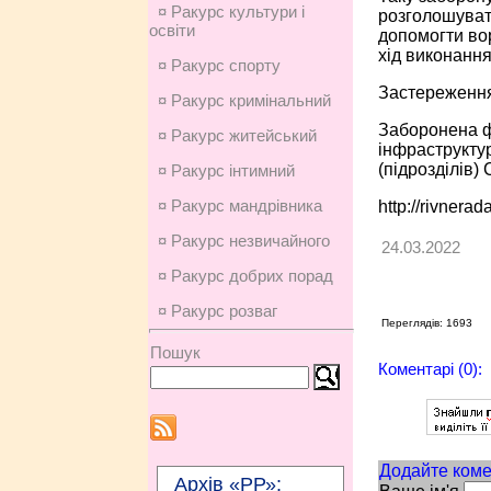
¤ Ракурс культури і
розголошуват
освіти
допомогти во
хід виконанн
¤ Ракурс спорту
Застереження 
¤ Ракурс кримінальний
Заборонена фо
¤ Ракурс житейський
інфраструктур
(підрозділів)
¤ Ракурс інтимний
¤ Ракурс мандрівника
http://rivnerad
¤ Ракурс незвичайного
24.03.2022
¤ Ракурс добрих порад
¤ Ракурс розваг
Переглядів: 1693
Пошук
Коментарі (0):
Додайте коме
Архів «РР»: