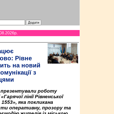
08.2026p.
ацює
ово: Рівне
ить на новий
омунікації з
цями
у презентували роботу
«Гарячої лінії Рівненської
 1553», яка покликана
ити оперативну, прозору та
аємодію жителів із міською