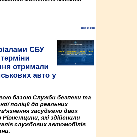
=>>>=
ріалами СБУ
 терміни
ння отримали
йськових авто у
у
овою базою Служби безпеки та
ної поліції до реальних
ув’язнення засуджено двох
 Рівненщини, які здійснили
палів службових автомобілів
ни.