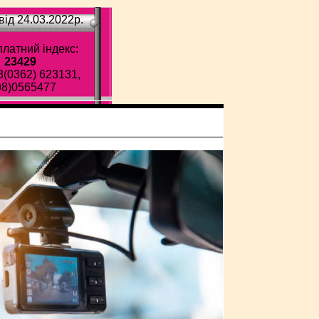
ід 24.03.2022p.
латний індекс:
23429
8(0362) 623131,
98)0565477