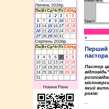
Ваше ім'я
Липень 2026p.
Пн
Вт
Ср
Чт
Пт
Сб
Нд
1
2
3
4
5
6
7
8
9
10
11
12
Текст:
13
14
15
16
17
18
19
20
21
22
23
24
25
26
27
28
29
30
31
¤
Серпень 2026p.
Пн
Вт
Ср
Чт
Пт
Сб
Нд
Перший
1
2
пастора
3
4
5
6
7
8
9
10
11
12
13
14
15
16
Пастор це
17
18
19
20
21
22
23
відповідь
24
25
26
27
28
29
30
розповіда
31
місіонерсь
Новини Рівне
який випо
років:
...