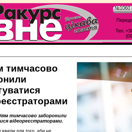
№1060 в
Передп
Тел. +3
(0
м тимчасово
онили
туватися
реєстраторами
одіям тимчасово заборонили
ися відеореєстраторами.
 ввели для того, аби не