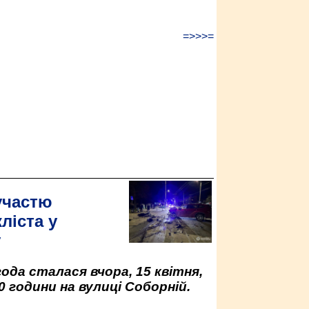
=>>>=
участю
ліста у
у
да сталася вчора, 15 квітня,
0 години на вулиці Соборній.