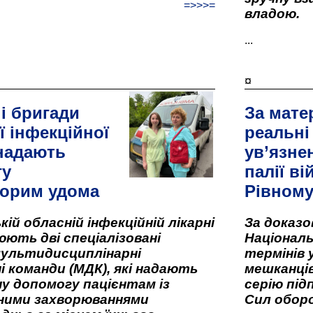
=>>>=
владою.
...
¤
і бригади
За мате
ї інфекційної
реальні
 надають
ув’язне
гу
палії ві
орим удома
Рівном
кій обласній інфекційній лікарні
За доказ
ють дві спеціалізовані
Національ
мультидисциплінарні
термінів 
і команди (МДК), які надають
мешканців
у допомогу пацієнтам із
серію під
вними захворюваннями
Сил оборо