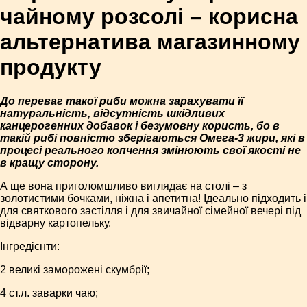
чайному розсолі – корисна
альтернатива магазинному
продукту
До переваг такої риби можна зарахувати її
натуральність, відсутність шкідливих
канцерогенних добавок і безумовну користь, бо в
такій рибі повністю зберігаються Омега-3 жири, які в
процесі реального копчення змінюють свої якості не
в кращу сторону.
А ще вона приголомшливо виглядає на столі – з
золотистими бочками, ніжна і апетитна! Ідеально підходить і
для святкового застілля і для звичайної сімейної вечері під
відварну картопельку.
Інгредієнти:
2 великі заморожені скумбрії;
4 ст.л. заварки чаю;