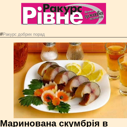
#
Ракурс добрих порад
Маринована скумбрія в