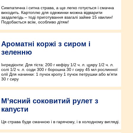
Симпатична і ситна страва, а ще легко готується і смачна
виходить. Картоплю для одежинки можна відварити
заздалегідь – тоді приготування взагалі займе 15 хвилин!
Подобається всім, особливо дітям!
Ароматні коржі з сиром і
зеленню
Інгредієнти: Для тіста: 200 г кефіру 1/2 ч. л. цукру 1/2 ч. л.
солі 1/2 ч. л. соди 300 г борошна 30 г сиру 45 мл рослинної
олії Для начинки: 1 пучок кропу 1 пучок петрушки або м’яти
30 г сиру
М’ясний соковитий рулет з
капусти
Ця страва буде смачною і в гарячому, і в холодному вигляді.