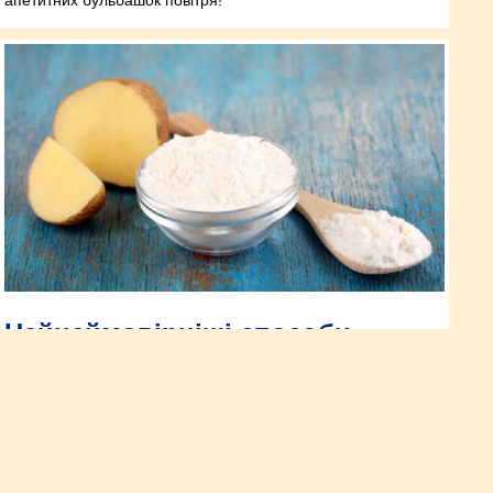
апетитних бульбашок повітря!
Найнеймовірніші способи
застосування картоплі в побуті,
про які ви точно не
здогадувалися
Якщо розрізати невелику картоплину надвоє, ви отримаєте
прекрасний засіб від іржавого нальоту на кухонному