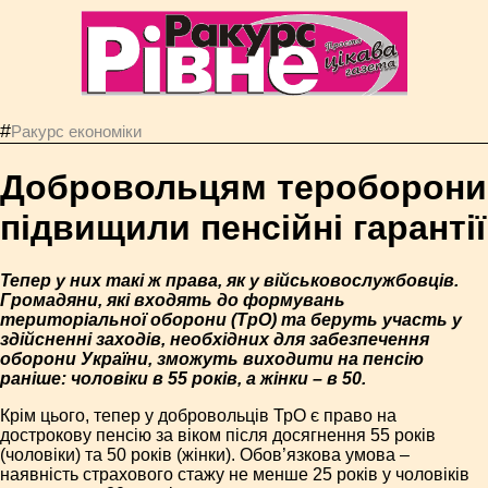
#
Ракурс економiки
Добровольцям тероборони
підвищили пенсійні гарантії
Тепер у них такі ж права, як у військовослужбовців.
Громадяни, які входять до формувань
територіальної оборони (ТрО) та беруть участь у
здійсненні заходів, необхідних для забезпечення
оборони України, зможуть виходити на пенсію
раніше: чоловіки в 55 років, а жінки – в 50.
Крім цього, тепер у добровольців ТрО є право на
дострокову пенсію за віком після досягнення 55 років
(чоловіки) та 50 років (жінки). Обов’язкова умова –
наявність страхового стажу не менше 25 років у чоловіків