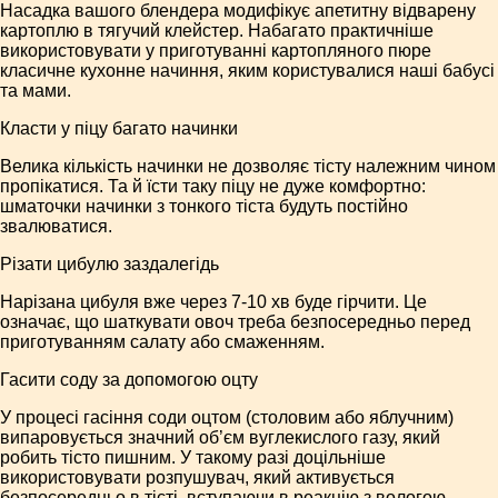
Насадка вашого блендера модифікує апетитну відварену
картоплю в тягучий клейстер. Набагато практичніше
використовувати у приготуванні картопляного пюре
класичне кухонне начиння, яким користувалися наші бабусі
та мами.
Класти у піцу багато начинки
Велика кількість начинки не дозволяє тісту належним чином
пропікатися. Та й їсти таку піцу не дуже комфортно:
шматочки начинки з тонкого тіста будуть постійно
звалюватися.
Різати цибулю заздалегідь
Нарізана цибуля вже через 7-10 хв буде гірчити. Це
означає, що шаткувати овоч треба безпосередньо перед
приготуванням салату або смаженням.
Гасити соду за допомогою оцту
У процесі гасіння соди оцтом (столовим або яблучним)
випаровується значний об’єм вуглекислого газу, який
робить тісто пишним. У такому разі доцільніше
використовувати розпушувач, який активується
безпосередньо в тісті, вступаючи в реакцію з вологою.