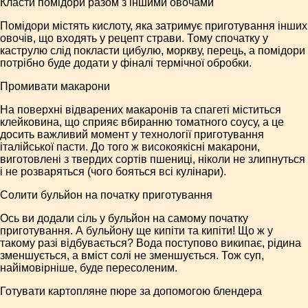
Класти помідори разом з іншими овочами
Помідори містять кислоту, яка затримує приготування інших
овочів, що входять у рецепт страви. Тому спочатку у
каструлю слід покласти цибулю, моркву, перець, а помідори
потрібно буде додати у фіналі термічної обробки.
Промивати макарони
На поверхні відварених макаронів та спагеті міститься
клейковина, що сприяє вбиранню томатного соусу, а це
досить важливий момент у технології приготування
італійської пасти. До того ж високоякісні макарони,
виготовлені з твердих сортів пшениці, ніколи не злипнуться
і не розваряться (чого бояться всі кулінари).
Солити бульйон на початку приготування
Ось ви додали сіль у бульйон на самому початку
приготування. А бульйону ще кипіти та кипіти! Що ж у
такому разі відбувається? Вода поступово википає, рідина
зменшується, а вміст солі не зменшується. Тож суп,
найімовірніше, буде пересоленим.
Готувати картопляне пюре за допомогою блендера