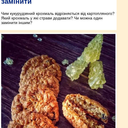
замінити
Чим кукурудзяний крохмаль відрізняється від картопляного?
Який крохмаль у які страви додавати? Чи можна один
замінити іншим?