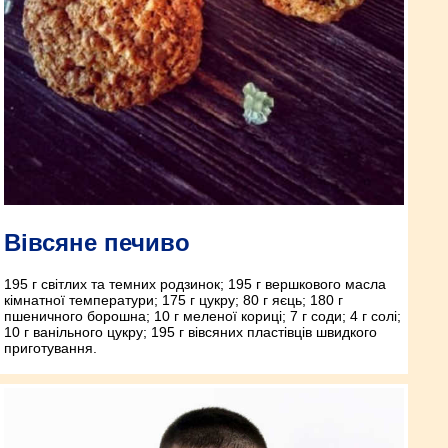
Вівсяне печиво
195 г світлих та темних родзинок; 195 г вершкового масла
кімнатної температури; 175 г цукру; 80 г яєць; 180 г
пшеничного борошна; 10 г меленої кориці; 7 г соди; 4 г солі;
10 г ванільного цукру; 195 г вівсяних пластівців швидкого
приготування.