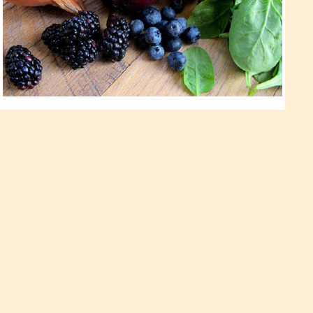
Як приготувати натуральні
харчові барвники?
Раніше господині робили їх самі, не підозрюючи, що саме
такі барвники найкорисніші. Де взяти компоненти для
харчових фарб? Так у найближчому овочевому відділі!