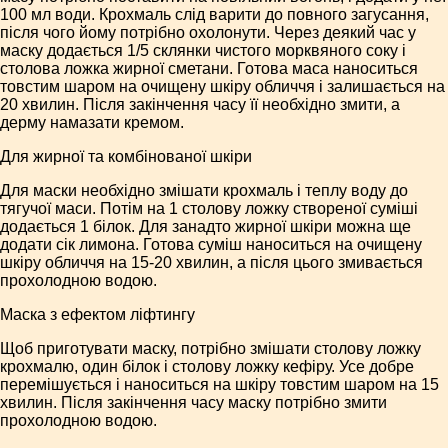
100 мл води. Крохмаль слід варити до повного загусання,
після чого йому потрібно охолонути. Через деякий час у
маску додається 1/5 склянки чистого морквяного соку і
столова ложка жирної сметани. Готова маса наноситься
товстим шаром на очищену шкіру обличчя і залишається на
20 хвилин. Після закінчення часу її необхідно змити, а
дерму намазати кремом.
Для жирної та комбінованої шкіри
Для маски необхідно змішати крохмаль і теплу воду до
тягучої маси. Потім на 1 столову ложку створеної суміші
додається 1 білок. Для занадто жирної шкіри можна ще
додати сік лимона. Готова суміш наноситься на очищену
шкіру обличчя на 15-20 хвилин, а після цього змивається
прохолодною водою.
Маска з ефектом ліфтингу
Щоб приготувати маску, потрібно змішати столову ложку
крохмалю, один білок і столову ложку кефіру. Усе добре
перемішується і наноситься на шкіру товстим шаром на 15
хвилин. Після закінчення часу маску потрібно змити
прохолодною водою.