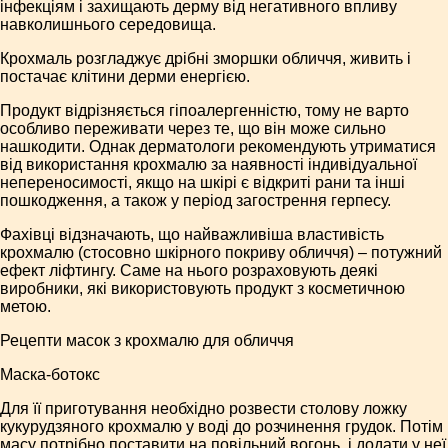
інфекціям і захищають дерму від негативного впливу
навколишнього середовища.
Крохмаль розгладжує дрібні зморшки обличчя, живить і
постачає клітини дерми енергією.
Продукт відрізняється гіпоалергенністю, тому не варто
особливо переживати через те, що він може сильно
нашкодити. Однак дерматологи рекомендують утриматися
від використання крохмалю за наявності індивідуальної
непереносимості, якщо на шкірі є відкриті рани та інші
пошкодження, а також у період загострення герпесу.
Фахівці відзначають, що найважливіша властивість
крохмалю (стосовно шкірного покриву обличчя) – потужний
ефект ліфтингу. Саме на нього розраховують деякі
виробники, які використовують продукт з косметичною
метою.
Рецепти масок з крохмалю для обличчя
Маска-ботокс
Для її приготування необхідно розвести столову ложку
кукурудзяного крохмалю у воді до розчинення грудок. Потім
масу потрібно поставити на повільний вогонь, і додати у неї