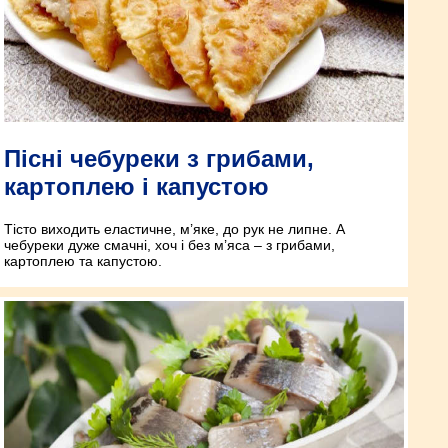
Пісні чебуреки з грибами,
картоплею і капустою
Тісто виходить еластичне, м’яке, до рук не липне. А
чебуреки дуже смачні, хоч і без м’яса – з грибами,
картоплею та капустою.