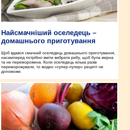
Найсмачніший оселедець –
домашнього приготування
Щоб вдався смачний оселедець домашнього приготування,
насамперед потрібно вміти вибрати рибу, щоб була жирна
та не переморожена. Коли оселедець кілька разів
переморожували, то жоден «супер-пупер» рецепт не
допоможе.