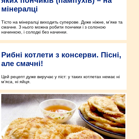
яких пончиків (пампухів) – на
мінералці
Тісто на мінералці виходить суперове. Дуже ніжне, м’яке та
смачне. З нього можна робити пончики і з солоною
начинкою, і солодкі без начинки.
Рибні котлети з консерви. Пісні,
але смачні!
Цей рецепт дуже виручає у піст: у таких котлетах немає ні
м’яса, ні яйця.