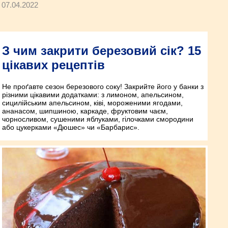
07.04.2022
З чим закрити березовий сік? 15
цікавих рецептів
Не проґавте сезон березового соку! Закрийте його у банки з
різними цікавими додатками: з лимоном, апельсином,
сицилійським апельсином, ківі, мороженими ягодами,
ананасом, шипшиною, каркаде, фруктовим чаєм,
чорносливом, сушеними яблуками, гілочками смородини
або цукерками «Дюшес» чи «Барбарис».