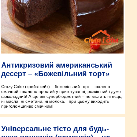
Антикризовий американський
десерт – «Божевільний торт»
Crazy Сake (крейзі кейк) – божевільний торт – шалено
смачний і шалено простий у приготуванні, розкішний і дуже
шоколадний! А ще він супербюджетний – не містить ні яєць,
ні масла, ні сметани, ні молока. І при цьому виходить
приголомшливо смачним!
Універсальне тісто для будь-