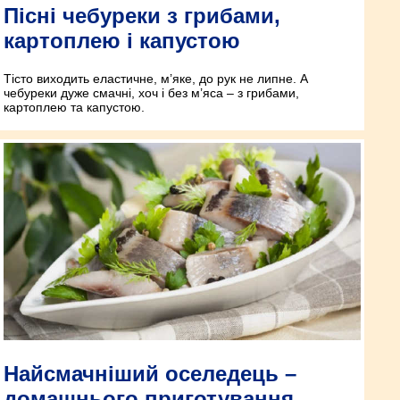
Пісні чебуреки з грибами,
картоплею і капустою
Тісто виходить еластичне, м’яке, до рук не липне. А
чебуреки дуже смачні, хоч і без м’яса – з грибами,
картоплею та капустою.
Найсмачніший оселедець –
домашнього приготування