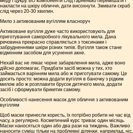
меду і цукру. Всі компоненти слід гарненько перемішати і
накласти на шкіру обличчя, дати висохнути. Змивати скраб
слід через 20-30 хвилин.
Мило з активованим вугіллям власноруч
Активоване вугілля дуже часто використовують для
приготування саморобного лікувального мила. Дана
речовина прекрасно справляється з токсинами і
забрудненнями шкіри різних типів. Вугілля також стане
відмінним засобом для усунення акне.
Нехай вас не лякає чорне забарвлення мила, адже воно
дійсно допомагає. Придбати засіб можна у тих, хто
займається варінням мила або ж приготувати самому. Це
досить просто: можна додати вугілля в баночку з рідким
милом або ж розплавити брусок дитячого мила, додати
засіб і сформувати брикетик самому.
Особливості нанесення масок для обличчя з активованим
вугіллям
Щоб маски принесли користь, їх потрібно робити не час від
часу, а регулярно. Косметичний курс триває один місяць.
Маски наносяться один або два рази на тиждень. Важливо
наносити суміш тільки на проблемні ділянки, наприклад, ніс,