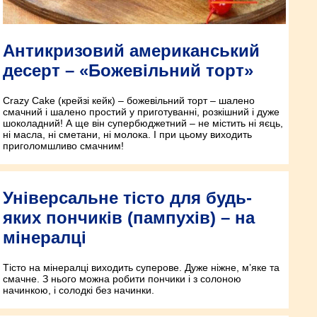
Антикризовий американський
десерт – «Божевільний торт»
Crazy Сake (крейзі кейк) – божевільний торт – шалено
смачний і шалено простий у приготуванні, розкішний і дуже
шоколадний! А ще він супербюджетний – не містить ні яєць,
ні масла, ні сметани, ні молока. І при цьому виходить
приголомшливо смачним!
Універсальне тісто для будь-
яких пончиків (пампухів) – на
мінералці
Тісто на мінералці виходить суперове. Дуже ніжне, м’яке та
смачне. З нього можна робити пончики і з солоною
начинкою, і солодкі без начинки.