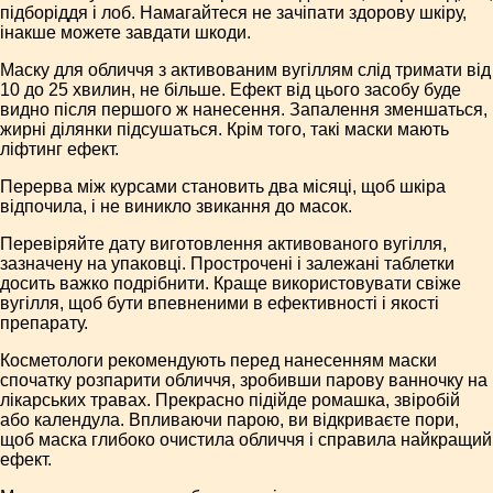
підборіддя і лоб. Намагайтеся не зачіпати здорову шкіру,
інакше можете завдати шкоди.
Маску для обличчя з активованим вугіллям слід тримати від
10 до 25 хвилин, не більше. Ефект від цього засобу буде
видно після першого ж нанесення. Запалення зменшаться,
жирні ділянки підсушаться. Крім того, такі маски мають
ліфтинг ефект.
Перерва між курсами становить два місяці, щоб шкіра
відпочила, і не виникло звикання до масок.
Перевіряйте дату виготовлення активованого вугілля,
зазначену на упаковці. Прострочені і залежані таблетки
досить важко подрібнити. Краще використовувати свіже
вугілля, щоб бути впевненими в ефективності і якості
препарату.
Косметологи рекомендують перед нанесенням маски
спочатку розпарити обличчя, зробивши парову ванночку на
лікарських травах. Прекрасно підійде ромашка, звіробій
або календула. Впливаючи парою, ви відкриваєте пори,
щоб маска глибоко очистила обличчя і справила найкращий
ефект.