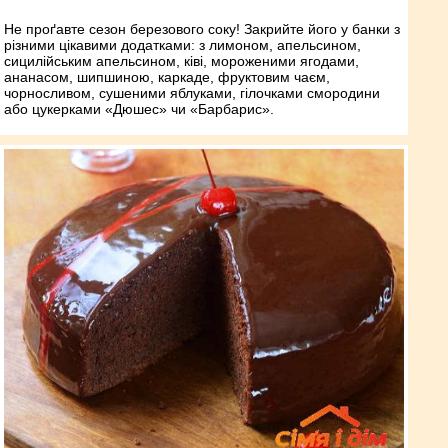
Не проґавте сезон березового соку! Закрийте його у банки з
різними цікавими додатками: з лимоном, апельсином,
сицилійським апельсином, ківі, мороженими ягодами,
ананасом, шипшиною, каркаде, фруктовим чаєм,
чорносливом, сушеними яблуками, гілочками смородини
або цукерками «Дюшес» чи «Барбарис».