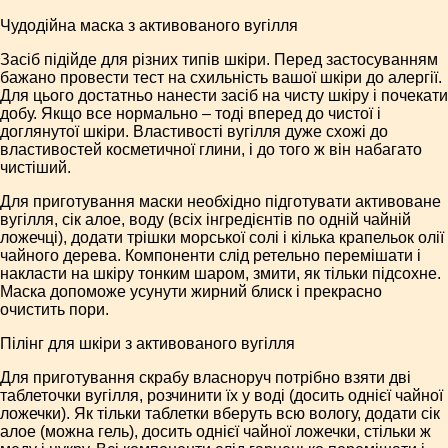
Чудодійна маска з активованого вугілля
Засіб підійде для різних типів шкіри. Перед застосуванням
бажано провести тест на схильність вашої шкіри до алергії.
Для цього достатньо нанести засіб на чисту шкіру і почекати
добу. Якщо все нормально – тоді вперед до чистої і
доглянутої шкіри. Властивості вугілля дуже схожі до
властивостей косметичної глини, і до того ж він набагато
чистіший.
Для приготування маски необхідно підготувати активоване
вугілля, сік алое, воду (всіх інгредієнтів по одній чайній
ложечці), додати трішки морської солі і кілька крапельок олії
чайного дерева. Компоненти слід ретельно перемішати і
накласти на шкіру тонким шаром, змити, як тільки підсохне.
Маска допоможе усунути жирний блиск і прекрасно
очистить пори.
Пілінг для шкіри з активованого вугілля
Для приготування скрабу власноруч потрібно взяти дві
таблеточки вугілля, розчинити їх у воді (досить однієї чайної
ложечки). Як тільки таблетки вберуть всю вологу, додати сік
алое (можна гель), досить однієї чайної ложечки, стільки ж