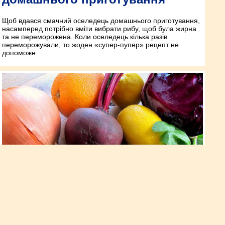
Щоб вдався смачний оселедець домашнього приготування,
насамперед потрібно вміти вибрати рибу, щоб була жирна
та не переморожена. Коли оселедець кілька разів
переморожували, то жоден «супер-пупер» рецепт не
допоможе.