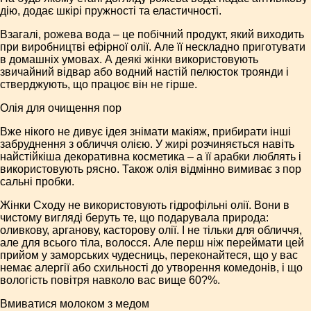
дію, додає шкірі пружності та еластичності.
Взагалі, рожева вода – це побічний продукт, який виходить
при виробництві ефірної олії. Але її нескладно приготувати
в домашніх умовах. А деякі жінки використовують
звичайний відвар або водний настій пелюсток троянди і
стверджують, що працює він не гірше.
Олія для очищення пор
Вже нікого не дивує ідея знімати макіяж, прибирати інші
забруднення з обличчя олією. У жирі розчиняється навіть
найстійкіша декоративна косметика – а її арабки люблять і
використовують рясно. Також олія відмінно вимиває з пор
сальні пробки.
Жінки Сходу не використовують гідрофільні олії. Вони в
чистому вигляді беруть те, що подарувала природа:
оливкову, арганову, касторову олії. І не тільки для обличчя,
але для всього тіла, волосся. Але перш ніж переймати цей
прийом у заморських чудесниць, переконайтеся, що у вас
немає алергії або схильності до утворення комедонів, і що
вологість повітря навколо вас вище 60?%.
Вмиватися молоком з медом