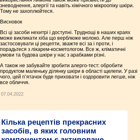
зневоднення, алергії та навіть хімічного мікроопіку шкіри.
Тому не захоплюйтеся.
Висновок
Всі ці засоби нехитрі і доступні. Труднощі в наших краях
може викликати хіба що верблюже молоко. Але перш ніж
застосовувати ці рецепти, зважте всі за і проти, і
порадьтеся з лікарем-косметологом. Все ж, кліматичні
умови та будова шкіри у нас з арабками різні.
А також не забувайте зробити алерго-тест: обробити
продуктом маленьку ділянку шкіри в області щелепи. У разі
чого, цей п’ятачок буде приховати і оздоровити легше, ніж
все обличчя.
07.04.2022
Кілька рецептів прекрасних
засобів, в яких головним
компонентом є активоване