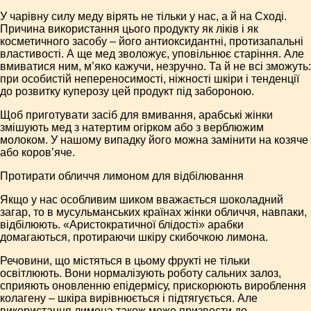
У чарівну силу меду вірять не тільки у нас, а й на Сході.
Причина використання цього продукту як ліків і як
косметичного засобу – його антиоксидантні, протизапальні
властивості. А ще мед зволожує, уповільнює старіння. Але
вмиватися ним, м’яко кажучи, незручно. Та й не всі зможуть:
при особистій непереносимості, ніжності шкіри і тенденції
до розвитку куперозу цей продукт під забороною.
Щоб приготувати засіб для вмивання, арабські жінки
змішують мед з натертим огірком або з верблюжим
молоком. У нашому випадку його можна замінити на козяче
або коров’яче.
Протирати обличчя лимоном для відбілювання
Якщо у нас особливим шиком вважається шоколадний
загар, то в мусульманських країнах жінки обличчя, навпаки,
відбілюють. «Аристократичної блідості» арабки
домагаються, протираючи шкіру скибочкою лимона.
Речовини, що містяться в цьому фрукті не тільки
освітлюють. Вони нормалізують роботу сальних залоз,
сприяють оновленню епідермісу, прискорюють вироблення
колагену – шкіра вирівнюється і підтягується. Але
використання лимона також може призвести до