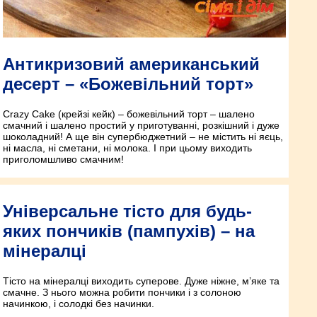
Антикризовий американський
десерт – «Божевільний торт»
Crazy Сake (крейзі кейк) – божевільний торт – шалено
смачний і шалено простий у приготуванні, розкішний і дуже
шоколадний! А ще він супербюджетний – не містить ні яєць,
ні масла, ні сметани, ні молока. І при цьому виходить
приголомшливо смачним!
Універсальне тісто для будь-
яких пончиків (пампухів) – на
мінералці
Тісто на мінералці виходить суперове. Дуже ніжне, м’яке та
смачне. З нього можна робити пончики і з солоною
начинкою, і солодкі без начинки.