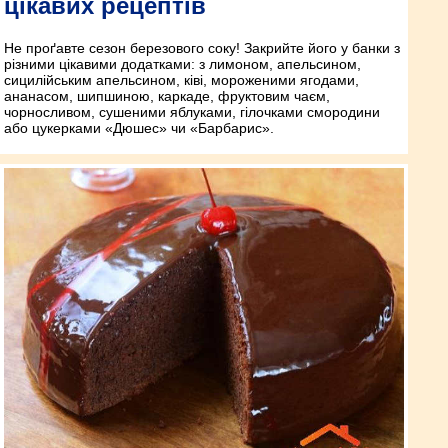
цікавих рецептів
Не проґавте сезон березового соку! Закрийте його у банки з
різними цікавими додатками: з лимоном, апельсином,
сицилійським апельсином, ківі, мороженими ягодами,
ананасом, шипшиною, каркаде, фруктовим чаєм,
чорносливом, сушеними яблуками, гілочками смородини
або цукерками «Дюшес» чи «Барбарис».