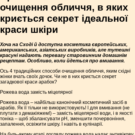
очищення обличчя, в яких
криється секрет ідеальної
краси шкіри
Хоча на Сході й доступна косметика європейських,
американських, азіатських виробників, але тутешні
красуні надають перевагу старовинним домашнім
рецептам. Особливо, коли йдеться про вмивання.
Ось 4 традиційних способи очищення обличчя, яким східні
жінки вчать своїх дочок. Чи не в них криється секрет
загадкової краси арабок?
Рожева вода замість міцелярної
Рожева вода – найбільш канонічний косметичний засіб в
арабів. Як її тільки не використовують! І для вмивання (не
плутати з демакіяжем!) – замість міцелярної води, і в якості
тоніка – щоб збалансувати pH, зменшити почервоніння,
запалення, освіжити шкіру. І навіть в кулінарії.
На будь-якому етапі догляду рожева вода надає антивікову