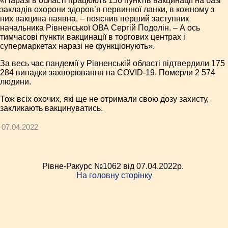
«Наразі в області працюють 156 пунктів вакцинації на базі
закладів охорони здоров’я первинної ланки, в кожному з
них вакцина наявна, – пояснив перший заступник
начальника Рівненської ОВА Сергій Подолін. – А ось
тимчасові пункти вакцинації в торгових центрах і
супермаркетах наразі не функціонують».
За весь час пандемії у Рівненській області підтвердили 175
284 випадки захворювання на COVID-19. Померли 2 574
людини.
Тож всіх охочих, які ще не отримали свою дозу захисту,
закликають вакцинуватись.
07.04.2022
Рівне-Ракурс №1062 від 07.04.2022p.
На головну сторінку