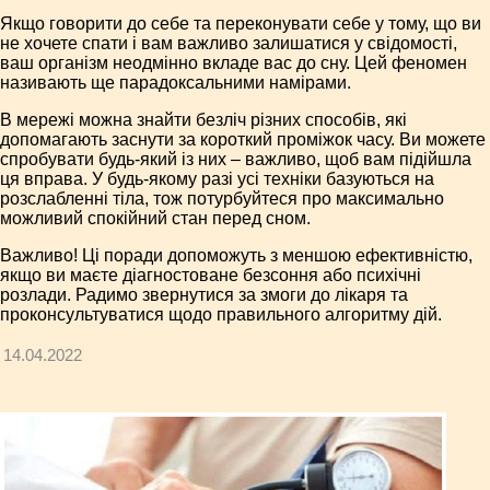
Якщо говорити до себе та переконувати себе у тому, що ви
не хочете спати і вам важливо залишатися у свідомості,
ваш організм неодмінно вкладе вас до сну. Цей феномен
називають ще парадоксальними намірами.
В мережі можна знайти безліч різних способів, які
допомагають заснути за короткий проміжок часу. Ви можете
спробувати будь-який із них – важливо, щоб вам підійшла
ця вправа. У будь-якому разі усі техніки базуються на
розслабленні тіла, тож потурбуйтеся про максимально
можливий спокійний стан перед сном.
Важливо! Ці поради допоможуть з меншою ефективністю,
якщо ви маєте діагностоване безсоння або психічні
розлади. Радимо звернутися за змоги до лікаря та
проконсультуватися щодо правильного алгоритму дій.
14.04.2022