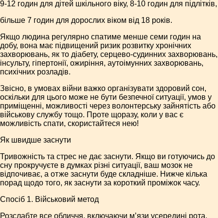
9-12 годин для дітей шкільного віку, 8-10 годин для підлітків,
більше 7 годин для дорослих віком від 18 років.
Якщо людина регулярно спатиме менше семи годин на
добу, вона має підвищений ризик розвитку хронічних
захворювань, як то діабету, серцево-судинних захворювань,
інсульту, гіпертонії, ожиріння, аутоімунних захворювань,
психічних розладів.
Звісно, в умовах війни важко організувати здоровий сон,
оскільки для цього може не бути безпечної ситуації, умов у
приміщенні, можливості через волонтерську зайнятість або
військову службу тощо. Проте щоразу, коли у вас є
можливість спати, скористайтеся нею!
Як швидше заснути
Тривожність та стрес не дає заснути. Якщо ви готуючись до
сну прокручуєте в думках різні ситуації, ваш мозок не
відпочиває, а отже заснути буде складніше. Нижче кілька
порад щодо того, як заснути за короткий проміжок часу.
Спосіб 1. Військовий метод
Розслабте все обличчя, включаючи м’язи усередині рота.