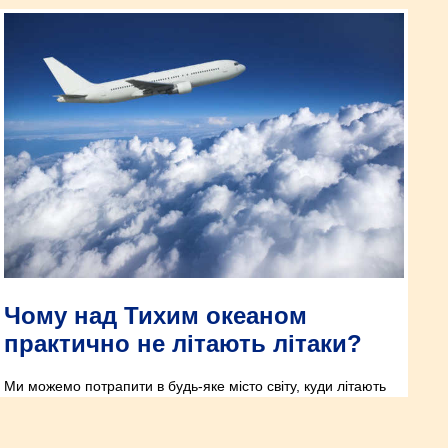
Чому над Тихим океаном
практично не літають літаки?
Ми можемо потрапити в будь-яке місто світу, куди літають
літаки. Але є винятки. А чим вони викликані, розповість наша
стаття.