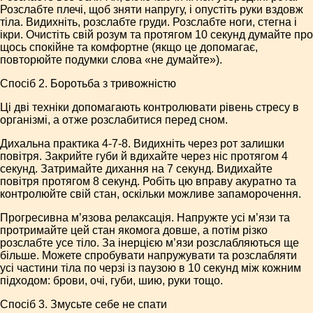
Розслабте плечі, щоб зняти напругу, і опустіть руки вздовж
тіла. Видихніть, розслабте груди. Розслабте ноги, стегна і
ікри. Очистіть свій розум та протягом 10 секунд думайте про
щось спокійне та комфортне (якщо це допомагає,
повторюйте подумки слова «не думайте»).
Спосіб 2. Боротьба з тривожністю
Ці дві техніки допомагають контролювати рівень стресу в
організмі, а отже розслабитися перед сном.
Дихальна практика 4-7-8. Видихніть через рот залишки
повітря. Закрийте губи й вдихайте через ніс протягом 4
секунд. Затримайте дихання на 7 секунд. Видихайте
повітря протягом 8 секунд. Робіть цю вправу акуратно та
контро­люйте свій стан, оскільки можливе запаморочення.
Прогресивна м’язова релаксація. Напружте усі м’язи та
протримайте цей стан якомога довше, а потім різко
розслабте усе тіло. За інерцією м’язи розслабляються ще
більше. Можете спробувати напружувати та розслабляти
усі частини тіла по черзі із паузою в 10 секунд між кожним
підходом: брови, очі, губи, шию, руки тощо.
Спосіб 3. Змусьте себе не спати