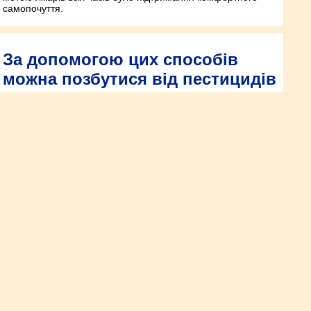
самопочуття.
За допомогою цих способів
можна позбутися від пестицидів
в овочах і фруктах
Сьогодні дуже складно знайти овочі та фрукти, які б не були
оброблені різними хімікатами.