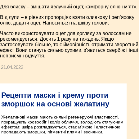
Для блиску – змішати яблучний оцет, камфорну олію і м’яту.
Від лупи – в рівних пропорціях взяти оливкову і реп’яхову
олію, додати оцет. Наноситься на шкіру голови.
Часто використовувати оцет для догляду за волоссям не
рекомендується. Досить 1 разу на тиждень. Якщо
застосовувати більше, то є ймовірність отримати зворотний
ефект. Вони стануть сильно сухими, з’явиться свербіж і інші
неприємні відчуття.
21.04.2022
Рецепти маски і крему проти
зморшок на основі желатину
Желатинові маски мають сильні регенеруючі властивості,
покращують кровообіг і колір обличчя, володіють стягуючим
ефектом: шкіра розгладжується, стає м’якою і еластичною,
пропадають зморшки, пігментні плями і веснянки.