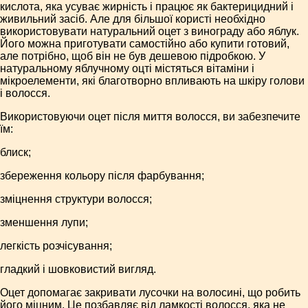
кислота, яка усуває жирність і працює як бактерицидний і
живильний засіб. Але для більшої користі необхідно
використовувати натуральний оцет з винограду або яблук.
Його можна приготувати самостійно або купити готовий,
але потрібно, щоб він не був дешевою підробкою. У
натуральному яблучному оцті містяться вітаміни і
мікроелементи, які благотворно впливають на шкіру голови
і волосся.
Використовуючи оцет після миття волосся, ви забезпечите
їм:
блиск;
збереження кольору після фарбування;
зміцнення структури волосся;
зменшення лупи;
легкість розчісування;
гладкий і шовковистий вигляд.
Оцет допомагає закривати лусочки на волосині, що робить
його міцним. Це позбавляє від ламкості волосся, яка не