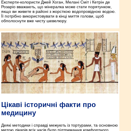
Експерти-колористи Джей Хоган, Мелані Сміт і Кетрін де
Розаріо вважають, що мінералка може стати порятунком,
якщо ви живете в районі з жорсткою водопровідною водою.
Її потрібно використовувати в кінці миття голови, щоб
обполоснути вже чисту шевелюру.
Цікаві історичні факти про
медицину
Деякі методики і справді межують із тортурами, та основною
метою лікарів всіх часів було підтримання комфортного