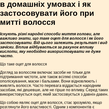
в домашніх умовах і як
застосовувати його при
митті волосся
Існують різні народні способи миття голови, але
важливо знати, що таке оцет для волосся і як його
застосовувати. Від цього залежить результат і вид
зачіски. Вплив відбувається за рахунок впливу
кислоти, яку необхідно використовувати не дуже
часто.
Що таке оцет для волосся
Догляд за волоссям включає засоби не тільки для
підтримання чистоти, але також всілякі способи
ополіскування, маски і бальзами. Вони відновлюють і
живлять волосся. Часто перевага віддається народним
засобам, які дешевше, але не гірше по впливу. Серед таких
використовується оцет, який застосовується з давніх-давен.
Що собою являє оцет для волосся, стає зрозуміло, якщо
розглянути його властивості. Одним з компонентів є