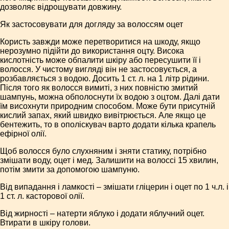
дозволяє відрощувати довжину.
Як застосовувати для догляду за волоссям оцет
Користь завжди може перетворитися на шкоду, якщо
нерозумно підійти до використання оцту. Висока
кислотність може обпалити шкіру або пересушити її і
волосся. У чистому вигляді він не застосовується, а
розбавляється з водою. Досить 1 ст. л. на 1 літр рідини.
Після того як волосся вимиті, з них повністю змитий
шампунь, можна обполоснути їх водою з оцтом. Далі дати
їм висохнути природним способом. Може бути присутній
кислий запах, який швидко вивітрюється. Але якщо це
бентежить, то в ополіскувач варто додати кілька крапель
ефірної олії.
Щоб волосся було слухняним і зняти статику, потрібно
змішати воду, оцет і мед. Залишити на волоссі 15 хвилин,
потім змити за допомогою шампуню.
Від випадання і ламкості – змішати гліцерин і оцет по 1 ч.л. і
1 ст. л. касторової олії.
Від жирності – натерти яблуко і додати яблучний оцет.
Втирати в шкіру голови.