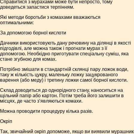
Справитися з мурахами може бути непросто, тому
доведеться запастися терпінням.
Які методи боротьби з комахами вважаються
оптимальними:
За допомогою борної кислоти
Дачники використовують дану речовину на ділянці в якості
підгодівлі, але можна також і прогнати мурах з її
допомогою. Необхідно приготувати спеціальну суміш, яка
стане згубною для комах.
Потрібно змішати в стандартній склянці пару ложок води,
таку ж кількість цукру, маленьку ложку зацукрованого
варення (або меду) і третину ложки самої борної кислоти.
Склад доводиться до однорідного стану, наноситься на
щільний папір або картон. Потім треба його залишити в
місцях, де часто з’являються комахи.
Можна проводити процедуру кілька разів.
Окріп
Так, звичайний окріп допоможе, якщо ви виявили мурашник