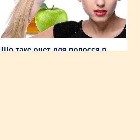
Що таке оцет для волосся в
домашніх умовах і як
застосовувати його при митті
волосся
Існують різні народні способи миття голови, але важливо
знати, що таке оцет для волосся і як його застосовувати. Від
цього залежить результат і вид зачіски. Вплив відбувається
за рахунок впливу кислоти, яку необхідно використовувати
не дуже часто.
Рецепти маски і крему проти