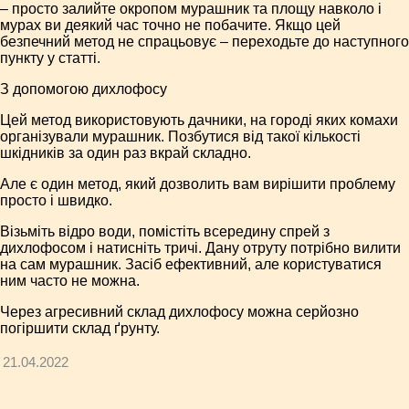
– просто залийте окропом мурашник та площу навколо і
мурах ви деякий час точно не побачите. Якщо цей
безпечний метод не спрацьовує – переходьте до наступного
пункту у статті.
З допомогою дихлофосу
Цей метод використовують дачники, на городі яких комахи
організували мурашник. Позбутися від такої кількості
шкідників за один раз вкрай складно.
Але є один метод, який дозволить вам вирішити проблему
просто і швидко.
Візьміть відро води, помістіть всередину спрей з
дихлофосом і натисніть тричі. Дану отруту потрібно вилити
на сам мурашник. Засіб ефективний, але користуватися
ним часто не можна.
Через агресивний склад дихлофосу можна серйозно
погіршити склад ґрунту.
21.04.2022