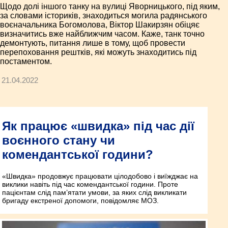
Щодо долі іншого танку на вулиці Яворницького, під яким,
за словами істориків, знаходиться могила радянського
воєначальника Богомолова, Віктор Шакирзян обіцяє
визначитись вже найближчим часом. Каже, танк точно
демонтують, питання лише в тому, щоб провести
перепоховання рештків, які можуть знаходитись під
постаментом.
21.04.2022
Як працює «швидка» під час дії
воєнного стану чи
комендантської години?
«Швидка» продовжує працювати цілодобово і виїжджає на
виклики навіть під час комендантської години. Проте
пацієнтам слід пам’ятати умови, за яких слід викликати
бригаду екстреної допомоги, повідомляє МОЗ.