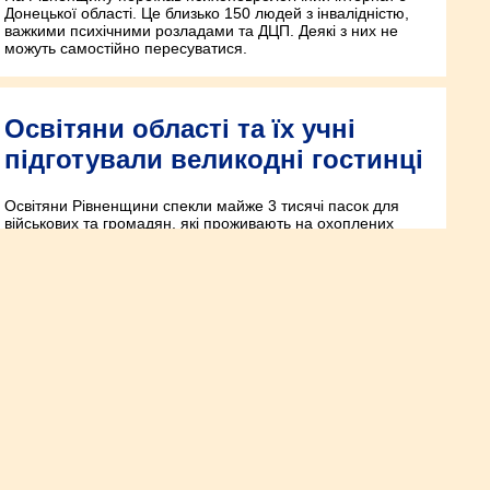
Донецької області. Це близько 150 людей з інвалідністю,
важкими психічними розладами та ДЦП. Деякі з них не
можуть самостійно пересуватися.
Освітяни області та їх учні
підготували великодні гостинці
Освітяни Рівненщини спекли майже 3 тисячі пасок для
військових та громадян, які проживають на охоплених
бойовими діями територіях.
«Київстар» скасовує
тарифікацію інтернету в
застосунках для навчання та
роботи онлайн
З ініціативи Міністерства освіти і науки України, з 18 квітня
2022 року компанія «Київстар» скасовує тарифікацію