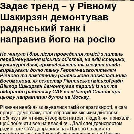
Задає тренд – у Рівному
Шакирзян демонтував
радянський танк і
направив його на росію
Не минуло і дня, після проведення комісії з питань
перейменування міських об’єктів, на якій історики,
культурні діячі, громадськість та місцева влада
вирішували долю танку Героям-визволителям
Рівного та пам’ятнику радянського воєначальника
Богомолова, як секретар Рівненської міської ради
Віктор Шакирзян демонтував перший із них та
відправив радянську САУ на «Пагорб Слави» при
цьому направивши дулом на Москву.
Рівняни неабияк здивувалися такій оперативності, а сам
процес демонтажу став справжнім міським дійством:
поблизу пам’ятника утворився натовп людей, які приїхали,
щоб побачити все на власні очі. Далі спецтранспортом
радянське САУ доправили на «Пагорб Слави» та