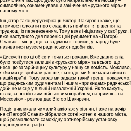
розмістили так, щоб дуло було направлено на Москву –
символічно, ознаменувавши закінчення «руського міра» в
нашому місті.
Ініціатор такої дерусифікації Віктор Шакирзян каже, що
втомився слухати про складність прийняття рішення та
труднощі із перевезенням. Тому взяв ініціативу у свої руки, і
вже наступного дня переніс цей рудимент на «Пагорб
Слави» – місце, що за задумом істориків, у народі буде
називатися музеєм радянських недобитків.
«Дискусії про ці об’єкти точаться роками. Вже давно слід
було позбутися залишків «руського міра» та всього, що
несе цю загарбницьку культуру у нашу свідомість. Можливо,
якби ми це зробили раніше, сьогодні ми б не мали війни в
нашій країні. Тому зараз ми задаєм такий тренд і показуємо,
що радянським рудиментам і іншим «привидам» радянської
доби не місце у вільній незалежній Україні. Як то кажуть,
вслід за російським військовим кораблем, напрямок – на
Московію»,- розповідає Віктор Шакирзян.
Подія викликала чималий ажіотаж у рівнян, і вже на вечір
на «Пагорбі Слави» зібралися сотні жителів нашого міста,
щоб розмалювати самохідну артилерійську установку
відповідними графіті.