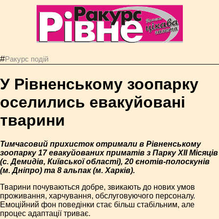
#
Ракурс подій
У Рівненському зоопарку
оселились евакуйовані
тварини
Тимчасовий прихисток отримали в Рівненському
зоопарку 17 евакуйованих приматів з Парку XII Місяців
(с. Демидів, Київської області), 20 єнотів-полоскунів
(м. Дніпро) та 8 альпак (м. Харків).
Тварини почуваються добре, звикають до нових умов
проживання, харчування, обслуговуючого персоналу.
Емоційний фон поведінки стає більш стабільним, але
процес адаптації триває.