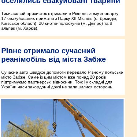
оселились евакуйовані тварини
Тимчасовий прихисток отримали в Рівненському зоопарку
17 евакуйованих приматів з Парку XII Місяців (с. Демидів,
Київської області), 20 єнотів-полоскунів (м. Дніпро) та 8
альпак (м. Харків).
Рівне отримало сучасний
реанімобіль від міста Забже
Сучасне авто швидкої допомоги передало Рівному польське
місто Забже. Саме із цим містом вже понад 20 років
підтримуємо партнерські відносини. Тож і у складні для
України часи закордонні друзі не залишилися осторонь.