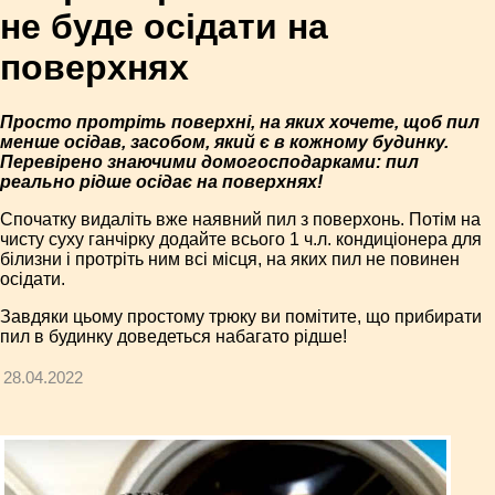
не буде осідати на
поверхнях
Просто протріть поверхні, на яких хочете, щоб пил
менше осідав, засобом, який є в кожному будинку.
Перевірено знаючими домогосподарками: пил
реально рідше осідає на поверхнях!
Спочатку видаліть вже наявний пил з поверхонь. Потім на
чисту суху ганчірку додайте всього 1 ч.л. кондиціонера для
білизни і протріть ним всі місця, на яких пил не повинен
осідати.
Завдяки цьому простому трюку ви помітите, що прибирати
пил в будинку доведеться набагато рідше!
28.04.2022