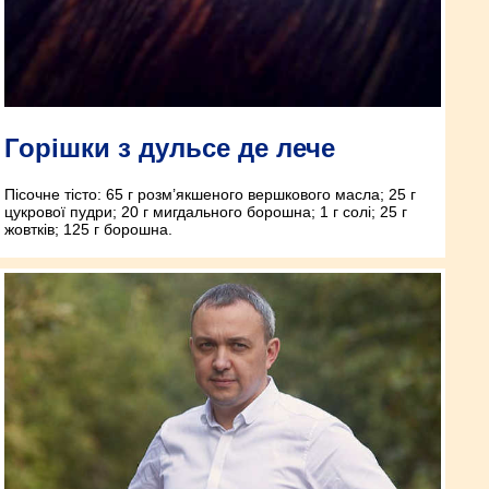
Горішки з дульсе де лече
Пісочне тісто: 65 г розм’якшеного вершкового масла; 25 г
цукрової пудри; 20 г мигдального борошна; 1 г солі; 25 г
жовтків; 125 г борошна.