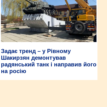
Задає тренд – у Рівному
Шакирзян демонтував
радянський танк і направив його
на росію
Не минуло і дня, після проведення комісії з питань
перейменування міських об’єктів, на якій історики, культурні
діячі, громадськість та місцева влада вирішували долю танку
Героям-визволителям Рівного та пам’ятнику радянського
воєначальника Богомолова, як секретар Рівненської міської
ради Віктор Шакирзян демонтував перший із них та
відправив радянську САУ на «Пагорб Слави» при цьому