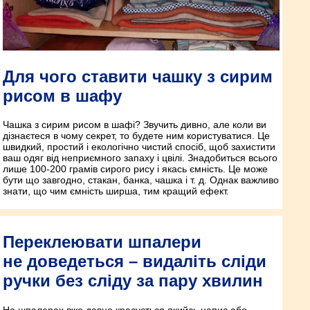
Для чого ставити чашку з сирим
рисом в шафу
Чашка з сирим рисом в шафі? Звучить дивно, але коли ви
дізнаєтеся в чому секрет, то будете ним користуватися. Це
швидкий, простий і екологічно чистий спосіб, щоб захистити
ваш одяг від неприємного запаху і цвілі. Знадобиться всього
лише 100-200 грамів сирого рису і якась ємність. Це може
бути що завгодно, стакан, банка, чашка і т. д. Однак важливо
знати, що чим ємність ширша, тим кращий ефект.
Переклеювати шпалери
не доведеться – видаліть сліди
ручки без сліду за пару хвилин