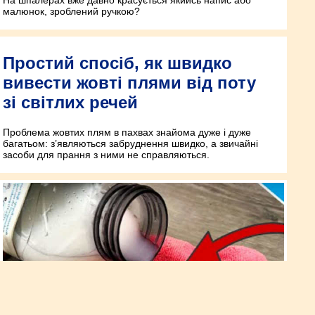
На шпалерах вже давно красується якийсь напис або
малюнок, зроблений ручкою?
Простий спосіб, як швидко
вивести жовті плями від поту
зі світлих речей
Проблема жовтих плям в пахвах знайома дуже і дуже
багатьом: з’являються забруднення швидко, а звичайні
засоби для прання з ними не справляються.