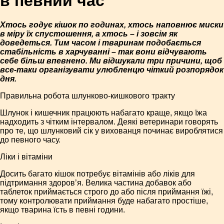
в певний час
Хтось годує кішок по годинах, хтось наповнює миски
в міру їх спустошення, а хтось – і зовсім як
доведеться. Тим часом і тваринам подобається
стабільність в харчуванні – так вони відчувають
себе більш впевнено. Ми відшукали три причини, щоб
все-таки організувати улюбленцю чіткий розпорядок
дня.
Правильна робота шлунково-кишкового тракту
Шлунок і кишечник працюють набагато краще, якщо їжа
надходить з чітким інтервалом. Деякі ветеринари говорять
про те, що шлунковий сік у вихованця починає вироблятися
до певного часу.
Ліки і вітаміни
Досить багато кішок потребує вітамінів або ліків для
підтримання здоров’я. Велика частина добавок або
таблеток приймається строго до або після приймання їжі,
тому контролювати приймання буде набагато простіше,
якщо тварина їсть в певні години.