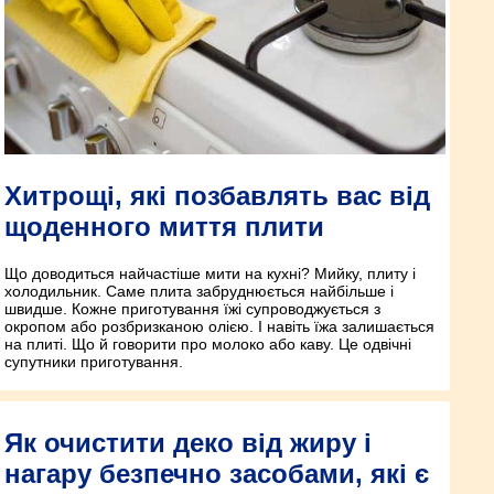
Хитрощі, які позбавлять вас від
щоденного миття плити
Що доводиться найчастіше мити на кухні? Мийку, плиту і
холодильник. Саме плита забруднюється найбільше і
швидше. Кожне приготування їжі супроводжується з
окропом або розбризканою олією. І навіть їжа залишається
на плиті. Що й говорити про молоко або каву. Це одвічні
супутники приготування.
Як очистити деко від жиру і
нагару безпечно засобами, які є