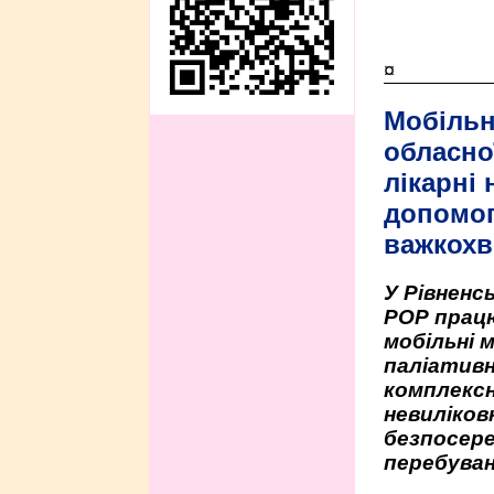
¤
Мобільн
обласно
лікарні
допомо
важкохв
У Рівненсь
РОР працю
мобільні 
паліативн
комплексн
невиліко
безпосере
перебуван