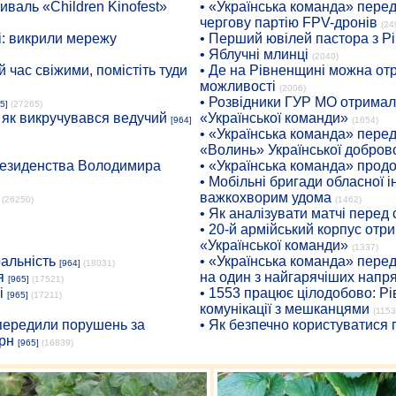
иваль «Children Kinofest»
• «Українська команда» пере
чергову партію FPV-дронів
(24
: викрили мережу
• Перший ювілей пастора з Р
• Яблучні млинці
(2040)
 час свіжими, помістіть туди
• Де на Рівненщині можна отр
можливості
(2006)
• Розвідники ГУР МО отримали
5]
(27265)
: як викручувався ведучий
«Української команди»
[964]
(1654)
• «Українська команда» пере
«Волинь» Української доброво
президенства Володимира
• «Українська команда» про
• Мобільні бригади обласної 
важкохворим удома
(26250)
(1462)
• Як аналізувати матчі перед
• 20-й армійський корпус от
«Української команди»
(1337)
ральність
• «Українська команда» пере
[964]
(18031)
я
на один з найгарячіших напр
[965]
(17521)
і
• 1553 працює цілодобово: Рі
[965]
(17211)
комунікації з мешканцями
(1153
опередили порушень за
• Як безпечно користуватися
рн
[965]
(16839)