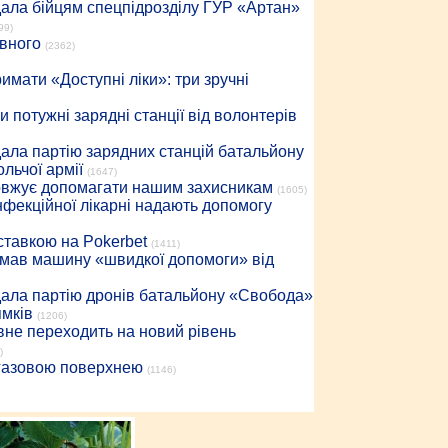
дала бійцям спецпідрозділу ГУР «Артан»
99)
івного
(2362)
имати «Доступні ліки»: три зручні
 потужні зарядні станції від волонтерів
дала партію зарядних станцій батальйону
льчої армії
(1647)
довжує допомагати нашим захисникам
(1605)
інфекційної лікарні надають допомогу
 ставкою на Pokerbet
(1411)
римав машину «швидкої допомоги» від
дала партію дронів батальйону «Свобода»
ямків
(1206)
вне переходить на новий рівень
)
 газовою поверхнею
(1146)