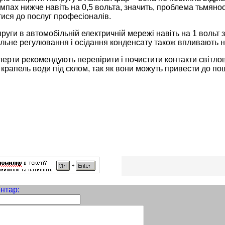
мпах нижче навіть на 0,5 вольта, значить, проблема тьмянос
ися до послуг професіоналів.
уги в автомобільній електричній мережі навіть на 1 вольт 
ьне регулювання і осідання конденсату також впливають на 
ерти рекомендують перевірити і почистити контакти світло
 крапель води під склом, так як вони можуть привести до п
нтар: