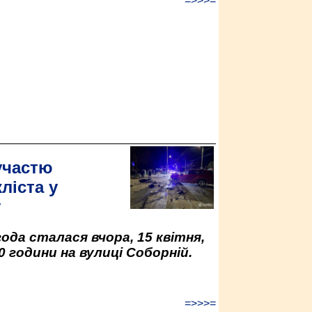
=>>>=
участю
ліста у
у
да сталася вчора, 15 квітня,
0 години на вулиці Соборній.
=>>>=