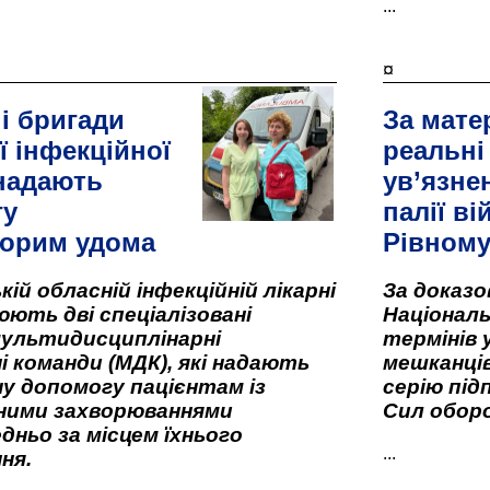
...
¤
і бригади
За мате
ї інфекційної
реальні
 надають
ув’язне
гу
палії ві
орим удома
Рівном
кій обласній інфекційній лікарні
За доказ
ють дві спеціалізовані
Національ
мультидисциплінарні
термінів 
і команди (МДК), які надають
мешканців
у допомогу пацієнтам із
серію під
вними захворюваннями
Сил оборо
дньо за місцем їхнього
...
ня.