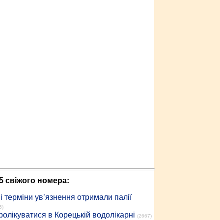
5 свіжого номера:
 терміни ув’язнення отримали палії
5)
ролікуватися в Корецькій водолікарні
(2667)