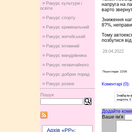
¤ Ракурс культури і
напруга на ла
освіти
варто звернут
¤ Ракурс спорту
Зниження напр
8?%, неправил
¤ Ракурс кримінальний
Тому автоексп
¤ Ракурс житейський
позбутися від
¤ Ракурс інтимний
28.04.2022
¤ Ракурс мандрівника
¤ Ракурс незвичайного
Переглядів: 2208
¤ Ракурс добрих порад
¤ Ракурс розваг
Коментарі (0):
Пошук
Додайте коме
Ваше ім'я
Архів «РР»: