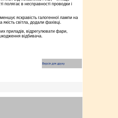
ті полягає в несправності проводки і
зменшує яскравість галогенної лампи на
якість світла, додали фахівці.
вих приладів, відрегулювати фари,
ошкодження відбивача.
Версія для друку