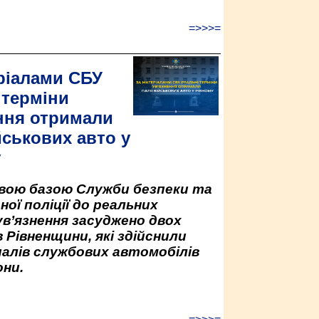
=>>>=
ріалами СБУ
 терміни
ння отримали
йськових авто у
у
овою базою Служби безпеки та
ної поліції до реальних
ув’язнення засуджено двох
 Рівненщини, які здійснили
палів службових автомобілів
ни.