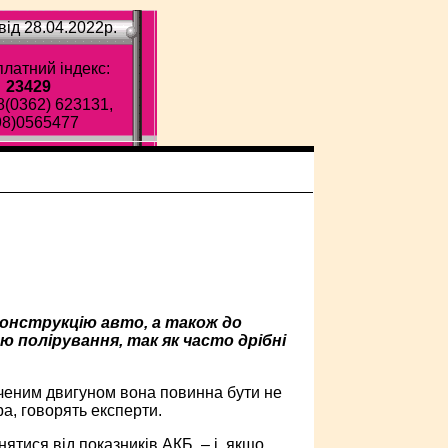
ід 28.04.2022p.
латний індекс:
23429
8(0362) 623131,
98)0565477
конструкцію авто, а також до
 полірування, так як часто дрібні
юченим двигуном вона повинна бути не
а, говорять експерти.
ятися від показників АКБ, – і, якщо