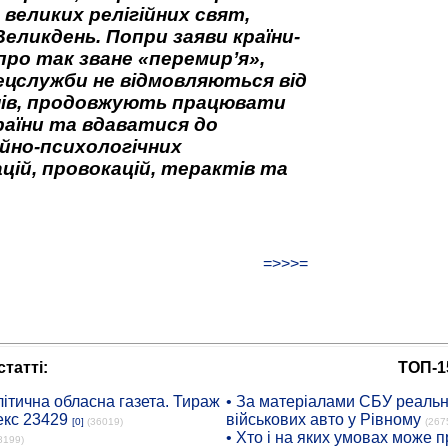
 великих релігійних свят,
Великдень. Попри заяви країни-
про так зване «перемир’я»,
ецслужби не відмовляються від
нів, продовжують працювати
аїни та вдаватися до
йно-психологічних
цій, провокацій, терактів та
=>>>=
татті:
ТОП-1
ітична обласна газета. Тираж
• За матеріалами СБУ реальні
екс 23429
військових авто у Рівному
[0]
(36019)
(267
• Хто і на яких умовах може п
8199)