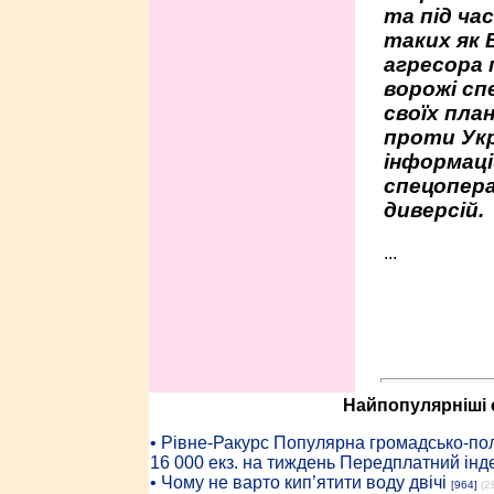
та під час
таких як 
агресора 
ворожі сп
своїх пла
проти Укр
інформаці
спецопера
диверсій.
...
Найпопулярніші с
• Рiвне-Ракурс Популярна громадсько-пол
16 000 екз. на тиждень Передплатний інд
• Чому не варто кип’ятити воду двічі
[964]
(2