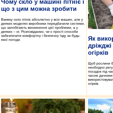
Чому скло у машині пітніє і
що з цим можна зробити
Взимку скло пітніє абсолютно у всіх машин, але у
деяких моделях виробники передбачили системи,
що запобігають виникнення цієї проблеми, а у
деяких – ні. Розповідаємо, чи є прості способи
забезпечити комфортну і безпечну їзду за будь-
Як вико
якої погоди.
дріжджі
огірків
Щоб рослини б
необхідно рег
посадок під час
часом дачники
використовуват
огірків.