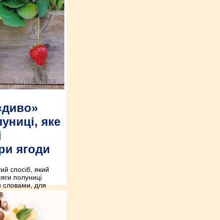
«диво»
униці, яке
і
ри ягоди
ий спосіб, який
сяги полуниці
ми словами, для
необхідно всього
отування не складе