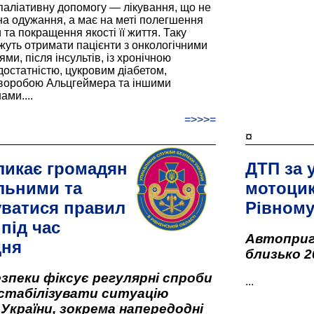
паліативну допомогу — лікування, що не
а одужання, а має на меті полегшення
та покращення якості її життя. Таку
жуть отримати пацієнти з онкологічними
и, після інсультів, із хронічною
остатністю, цукровим діабетом,
хворобою Альцгеймера та іншими
ами....
=>>>=
¤
ликає громадян
ДТП за 
льними та
мотоцик
ватися правил
Рівном
під час
Автоприго
дня
близько 2
зпеки фіксує регулярні спроби
...
стабілізувати ситуацію
 України, зокрема напередодні