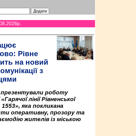
08.2026p.
ацює
ово: Рівне
ить на новий
омунікації з
цями
у презентували роботу
«Гарячої лінії Рівненської
 1553», яка покликана
ити оперативну, прозору та
аємодію жителів із міською