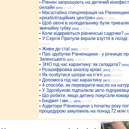
• Рівнян запрошують на дитячий кінофест
онлайн
[965]
(27487)
• Масштабна спецоперація на Рівненщині
«реабілітаційних центрів»
[965]
(27465)
• Щоб овочі в холодильнику були тривалий
звичайну губку
[964]
(27431)
• Коли відкриються рівненські садочки?
[96
• У Сергія Притули вкрали взуття в поїзді
(27220)
• Живи до ста!
[965]
(27032)
• Про здобутки Рівненщини - у річницю 
Зеленського
[965]
(26691)
• ЗНО під час карантину: як складати?
[964]
• Розшифровка аналізу крові:
[841]
(25738)
• Як позбутися шпори на п’яті
[850]
(21340)
• Допомога під час карантину
[967]
(18205)
• 4 способи, як перевірити масло на нату
• У Здолбунові підпалили авто підприємц
• Що робити, якщо дитину покусали комар
• Бюджет і ми…
[965]
(17141)
• Аудитори Рівненщини з початку року п
процедурою закупівель на понад 72 млн г