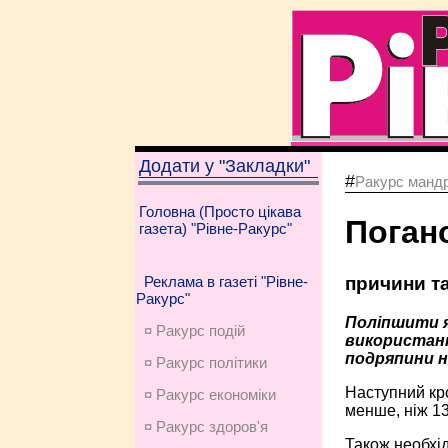
Додати у "Закладки"
#
Ракурс мандр
Головна (Просто цікава
Поган
газета) "Рівне-Ракурс"
причини та
Реклама в газеті "Рівне-
Ракурс"
Поліпшити я
¤ Ракурс подій
використанн
подряпини н
¤ Ракурс політики
Наступний кро
¤ Ракурс економiки
менше, ніж 13
¤ Ракурс здоров'я
Також необхід