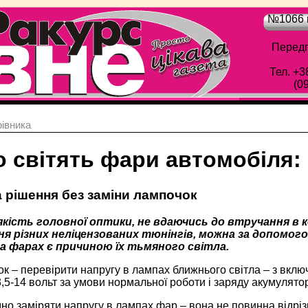
№1066 в
Передп
Тел. +3
(0
івника
о світять фари автомобіля:
 рішення без заміни лампочок
кість головної оптики, не вдаючись до втручання в 
я різних неліцензованих тюнінгів, можна за допомогою
а фарах є причиною їх тьмяного світла.
к – перевірити напругу в лампах ближнього світла – з вкл
,5-14 вольт за умови нормальної роботи і заряду акумулятор
но заміряти напругу в лампах фар – вона не повинна відрізн