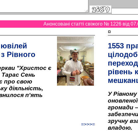
Анонсовані статті свіжого № 1226 від 07.
¤
 ювілей
1553 пр
 з Рівного
цілодоб
переход
ркви "Христос є
рівень к
" Тарас Сень
мешкан
є про свою
ку діяльність,
У Рівном
внилося п'ять
оновленої 
громади –
забезпеч
зручну вз
=>>>=
владою.