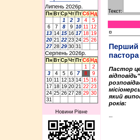
Липень 2026p.
Текст:
Пн
Вт
Ср
Чт
Пт
Сб
Нд
1
2
3
4
5
6
7
8
9
10
11
12
¤
13
14
15
16
17
18
19
20
21
22
23
24
25
26
Перший
27
28
29
30
31
Серпень 2026p.
пастора
Пн
Вт
Ср
Чт
Пт
Сб
Нд
1
2
Пастор це
3
4
5
6
7
8
9
відповідь
10
11
12
13
14
15
16
розповіда
17
18
19
20
21
22
23
місіонерсь
24
25
26
27
28
29
30
який випо
31
років:
Новини Рівне
...