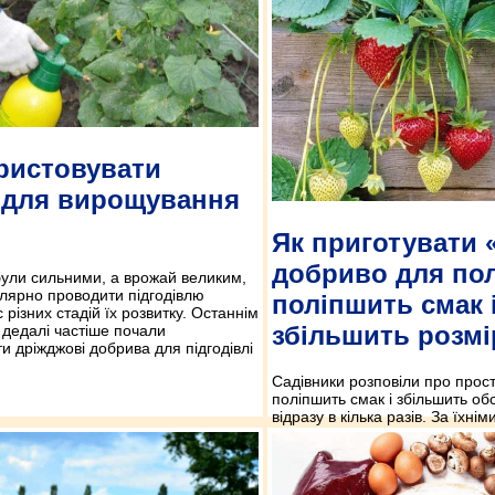
ристовувати
 для вирощування
Як приготувати 
добриво для пол
ули сильними, а врожай великим,
улярно проводити підгодівлю
поліпшить смак 
 різних стадій їх розвитку. Останнім
збільшить розмі
 дедалі частіше почали
и дріжджові добрива для підгодівлі
Садівники розповіли про прост
поліпшить смак і збільшить об
відразу в кілька разів. За їхні
досягнення такого результату 
лише одне добриво. Його приг
особливих труднощів.