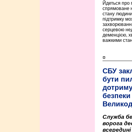
Йдеться про 
спрямоване н
стану людини 
підтримку мо
захворюванням
серцевою нед
деменцією, 
важкими стан
¤
СБУ зак
бути пи
дотриму
безпеки 
Велико
Служба бе
ворога де
всередині