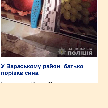
У Вараському районі батько
порізав сина
Про подію близько 23 години 22 квітня до поліції повідомили
медики: у селі Бродниця надавали допомогу місцевому
жителю із ножовим пораненням.