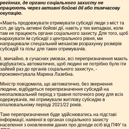
регіонах, де органи соціального захисту не
працюють через активні бойові дії або тимчасову
окупацію.
«Мають продовжувати отримувати субсидії люди з міст та
сіл, де ідуть активні бойові дії, навіть у тих випадках, коли
там не працюють органи соціального захисту. Для того, щоб
нарахувати їм субсидії з центрального рівня, ми
напрацювали спеціальний механізм розрахунку розмірів
субсидій та пільг для таких отримувачів.
І, звичайно, в сучасних умовах, всі перепризначення мають
відбуватись автоматично, щоб людині не потрібно було іти
зайвий раз до органів соціального захисту», -
прокоментувала Марина Лазебна.
Міністр повідомила, що автоматично, без звернення
людини, відбудеться перепризначення субсидій на
неопалювальний період з травня поточного року для всіх
одержувачів, які отримували житлову субсидію в
опалювальному періоді 2021/22 років.
Таке перепризначення буде здійснюватись на підставі
інформації, наявної в органах соціального захисту
населення з оновленням даних про доходи осіб від ПФУ та