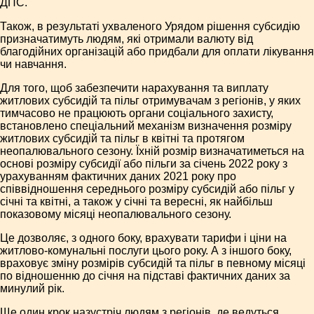
ДПС.
Також, в результаті ухваленого Урядом рішення субсидію
призначатимуть людям, які отримали валюту від
благодійних організацій або придбали для оплати лікування
чи навчання.
Для того, щоб забезпечити нарахування та виплату
житлових субсидій та пільг отримувачам з регіонів, у яких
тимчасово не працюють органи соціального захисту,
встановлено спеціальний механізм визначення розміру
житлових субсидій та пільг в квітні та протягом
неопалювального сезону. Їхній розмір визначатиметься на
основі розміру субсидії або пільги за січень 2022 року з
урахуванням фактичних даних 2021 року про
співвідношення середнього розміру субсидій або пільг у
січні та квітні, а також у січні та вересні, як найбільш
показовому місяці неопалю­вального сезону.
Це дозволяє, з одного боку, врахувати тарифи і ціни на
житлово-комунальні послуги цього року. А з іншого боку,
враховує зміну розмірів субсидій та пільг в певному місяці
по відношенню до січня на підставі фактичних даних за
минулий рік.
Ще один крок назустріч людям з регіонів, де ведуться